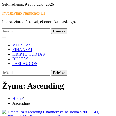
Skip
Sekmadienis, 9 rugpjūčio, 2026
to
Investavimo Naujienos.LT
content
Investavimas, finansai, ekonomika, paslaugos
Ieškoti:
VERSLAS
FINANSAI
KRIPTO TURTAS
BŪSTAS
PASLAUGOS
Ieškoti:
Žyma:
Ascending
Home
Ascending