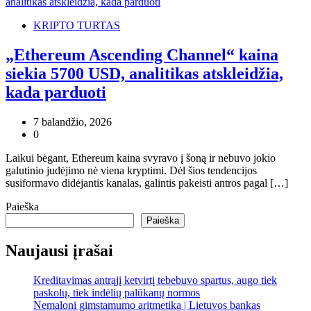
KRIPTO TURTAS
„Ethereum Ascending Channel“ kaina
siekia 5700 USD, analitikas atskleidžia,
kada parduoti
7 balandžio, 2026
0
Laikui bėgant, Ethereum kaina svyravo į šoną ir nebuvo jokio
galutinio judėjimo nė viena kryptimi. Dėl šios tendencijos
susiformavo didėjantis kanalas, galintis pakeisti antros pagal […]
Paieška
Paieška
Naujausi įrašai
Kreditavimas antrąjį ketvirtį tebebuvo spartus, augo tiek
paskolų, tiek indėlių palūkanų normos
Nemaloni gimstamumo aritmetika | Lietuvos bankas