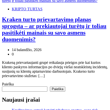
KRIPTO TURTAS
Kraken turto prievartavimo planas
sprogsta – ar prekiautojai turėtų ir toliau
pasitikėti mainais su savo asmens
duomenimis?
14 balandžio, 2026
0
Krakeną prievartaujanti grupė reikalauja prieigos prie kai kurios
kliento paskyros informacijos po dviejų viešai neatskleistų incidentų,
susijusių su klientų aptarnavimo darbuotojais. Krakeno turto
prievartavimo siužetas: […]
Paieška
Paieška
Naujausi įrašai