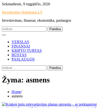
Skip
Sekmadienis, 9 rugpjūčio, 2026
to
Investavimo Naujienos.LT
content
Investavimas, finansai, ekonomika, paslaugos
Ieškoti:
VERSLAS
FINANSAI
KRIPTO TURTAS
BŪSTAS
PASLAUGOS
Ieškoti:
Žyma:
asmens
Home
asmens