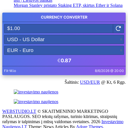
asn | Lietuvos bankas
Morgan Stanley pristato Staking ETP, skirtus Ether ir Solana
Šaltinis:
USD/EUR
@ Kt, 6 Rgp.
WEBSTUDIO.LT
© SKAITMENINIO MARKETINGO
PASLAUGOS. SEO tekstų rašymas, turinio kūrimas, straipsnių
rašymas ir talpinimas į mūsų valdomas svetaines. 2026
Investavimo
Naujienos.LT
Theme: News Articles By
Adore Themes
.