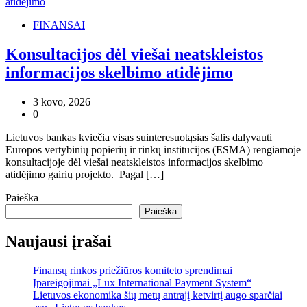
FINANSAI
Konsultacijos dėl viešai neatskleistos
informacijos skelbimo atidėjimo
3 kovo, 2026
0
Lietuvos bankas kviečia visas suinteresuotąsias šalis dalyvauti
Europos vertybinių popierių ir rinkų institucijos (ESMA) rengiamoje
konsultacijoje dėl viešai neatskleistos informacijos skelbimo
atidėjimo gairių projekto. Pagal […]
Paieška
Paieška
Naujausi įrašai
Finansų rinkos priežiūros komiteto sprendimai
Įpareigojimai „Lux International Payment System“
Lietuvos ekonomika šių metų antrąjį ketvirtį augo sparčiai