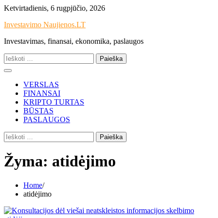
Skip
Ketvirtadienis, 6 rugpjūčio, 2026
to
Investavimo Naujienos.LT
content
Investavimas, finansai, ekonomika, paslaugos
Ieškoti:
VERSLAS
FINANSAI
KRIPTO TURTAS
BŪSTAS
PASLAUGOS
Ieškoti:
Žyma:
atidėjimo
Home
atidėjimo