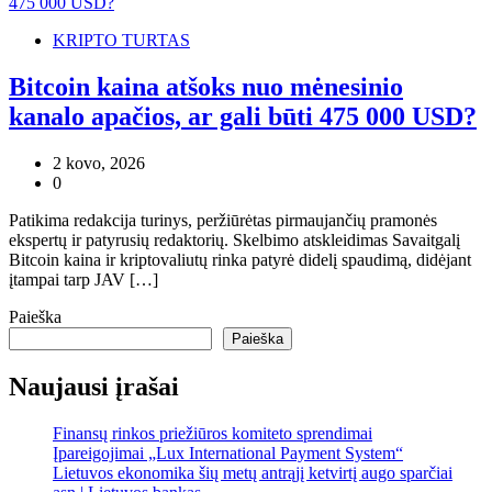
KRIPTO TURTAS
Bitcoin kaina atšoks nuo mėnesinio
kanalo apačios, ar gali būti 475 000 USD?
2 kovo, 2026
0
Patikima redakcija turinys, peržiūrėtas pirmaujančių pramonės
ekspertų ir patyrusių redaktorių. Skelbimo atskleidimas Savaitgalį
Bitcoin kaina ir kriptovaliutų rinka patyrė didelį spaudimą, didėjant
įtampai tarp JAV […]
Paieška
Paieška
Naujausi įrašai
Finansų rinkos priežiūros komiteto sprendimai
Įpareigojimai „Lux International Payment System“
Lietuvos ekonomika šių metų antrąjį ketvirtį augo sparčiai