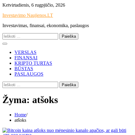
Skip
Ketvirtadienis, 6 rugpjūčio, 2026
to
Investavimo Naujienos.LT
content
Investavimas, finansai, ekonomika, paslaugos
Ieškoti:
VERSLAS
FINANSAI
KRIPTO TURTAS
BŪSTAS
PASLAUGOS
Ieškoti:
Žyma:
atšoks
Home
atšoks