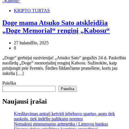
KRIPTO TURTAS
Doge mama Atsuko Sato atskleidžia
„Doge Memorial“ renginį „Kabosu“
27 balandžio, 2025
0
„Doge“ gerbėjai susivienija! „Atsuko Sato“ gegužės 24 d. Paskelbia
nuoširdų „Doge“ memorialinį renginį Kabosu. Sužinokite, kaip
prisijungti prie šventės. Širdies šildančiame pranešime, kuris jau
sukelia […]
Paieška
Paieška
Naujausi įrašai
Kreditavimas antrąjį ketvirtį tebebuvo spartus, augo tiek
paskolų, tiek indėlių palūkanų normos
Nemaloni gimstamumo aritmetika | Lietuvos bankas