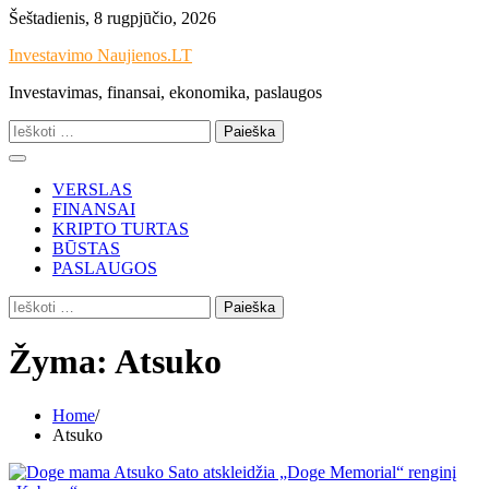
Skip
Šeštadienis, 8 rugpjūčio, 2026
to
Investavimo Naujienos.LT
content
Investavimas, finansai, ekonomika, paslaugos
Ieškoti:
VERSLAS
FINANSAI
KRIPTO TURTAS
BŪSTAS
PASLAUGOS
Ieškoti:
Žyma:
Atsuko
Home
Atsuko