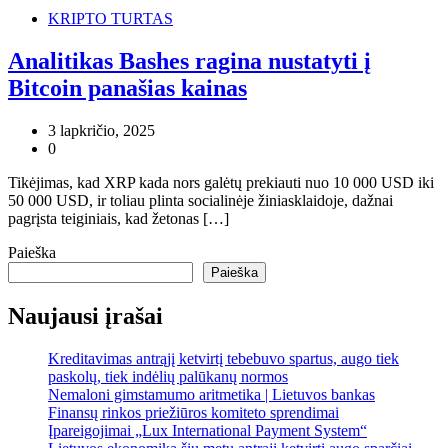
KRIPTO TURTAS
Analitikas Bashes ragina nustatyti į
Bitcoin panašias kainas
3 lapkričio, 2025
0
Tikėjimas, kad XRP kada nors galėtų prekiauti nuo 10 000 USD iki
50 000 USD, ir toliau plinta socialinėje žiniasklaidoje, dažnai
pagrįsta teiginiais, kad žetonas […]
Paieška
Paieška
Naujausi įrašai
Kreditavimas antrąjį ketvirtį tebebuvo spartus, augo tiek
paskolų, tiek indėlių palūkanų normos
Nemaloni gimstamumo aritmetika | Lietuvos bankas
Finansų rinkos priežiūros komiteto sprendimai
Įpareigojimai „Lux International Payment System“