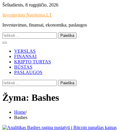
Skip
Šeštadienis, 8 rugpjūčio, 2026
to
Investavimo Naujienos.LT
content
Investavimas, finansai, ekonomika, paslaugos
Ieškoti:
VERSLAS
FINANSAI
KRIPTO TURTAS
BŪSTAS
PASLAUGOS
Ieškoti:
Žyma:
Bashes
Home
Bashes