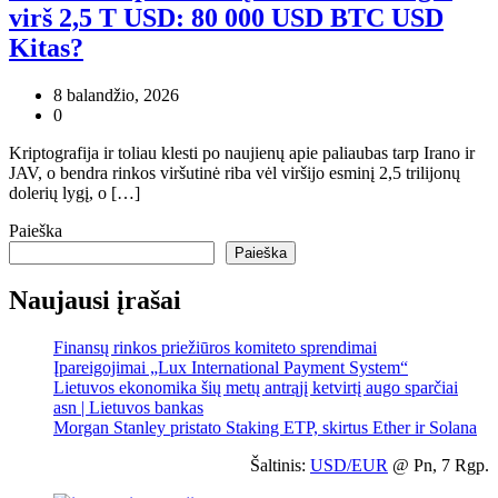
virš 2,5 T USD: 80 000 USD BTC USD
Kitas?
8 balandžio, 2026
0
Kriptografija ir toliau klesti po naujienų apie paliaubas tarp Irano ir
JAV, o bendra rinkos viršutinė riba vėl viršijo esminį 2,5 trilijonų
dolerių lygį, o […]
Paieška
Paieška
Naujausi įrašai
Finansų rinkos priežiūros komiteto sprendimai
Įpareigojimai „Lux International Payment System“
Lietuvos ekonomika šių metų antrąjį ketvirtį augo sparčiai
asn | Lietuvos bankas
Morgan Stanley pristato Staking ETP, skirtus Ether ir Solana
Šaltinis:
USD/EUR
@ Pn, 7 Rgp.