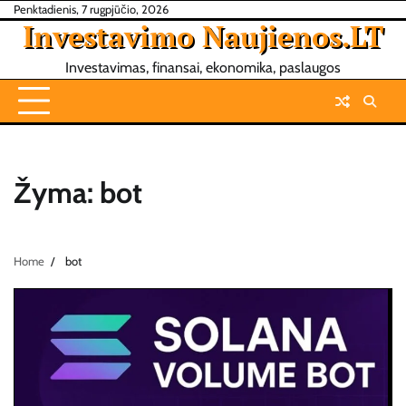
Skip
Penktadienis, 7 rugpjūčio, 2026
Investavimo Naujienos.LT
to
content
Investavimas, finansai, ekonomika, paslaugos
Žyma:
bot
Home
bot