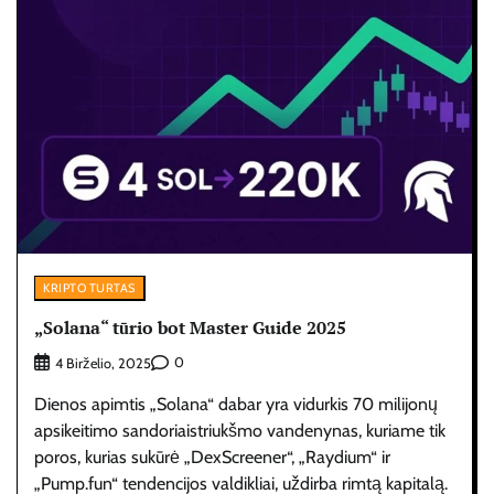
KRIPTO TURTAS
„Solana“ tūrio bot Master Guide 2025
0
4 Birželio, 2025
Dienos apimtis „Solana“ dabar yra vidurkis 70 milijonų
apsikeitimo sandoriaistriukšmo vandenynas, kuriame tik
poros, kurias sukūrė „DexScreener“, „Raydium“ ir
„Pump.fun“ tendencijos valdikliai, uždirba rimtą kapitalą.