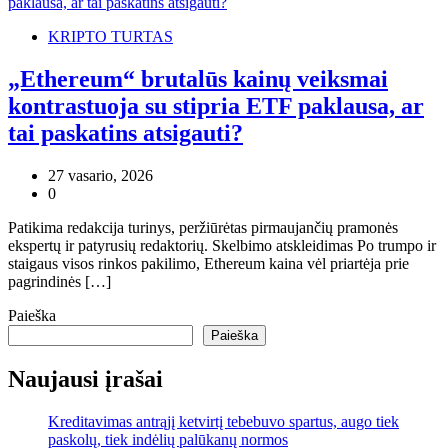
KRIPTO TURTAS
„Ethereum“ brutalūs kainų veiksmai
kontrastuoja su stipria ETF paklausa, ar
tai paskatins atsigauti?
27 vasario, 2026
0
Patikima redakcija turinys, peržiūrėtas pirmaujančių pramonės
ekspertų ir patyrusių redaktorių. Skelbimo atskleidimas Po trumpo ir
staigaus visos rinkos pakilimo, Ethereum kaina vėl priartėja prie
pagrindinės […]
Paieška
Paieška
Naujausi įrašai
Kreditavimas antrąjį ketvirtį tebebuvo spartus, augo tiek
paskolų, tiek indėlių palūkanų normos