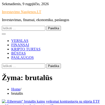
Skip
Sekmadienis, 9 rugpjūčio, 2026
to
Investavimo Naujienos.LT
content
Investavimas, finansai, ekonomika, paslaugos
Ieškoti:
VERSLAS
FINANSAI
KRIPTO TURTAS
BŪSTAS
PASLAUGOS
Ieškoti:
Žyma:
brutalūs
Home
brutalūs