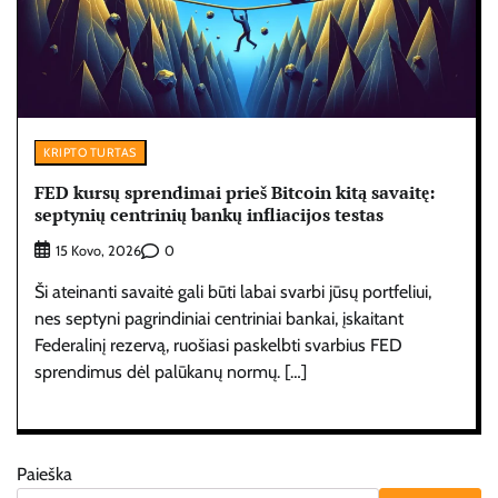
KRIPTO TURTAS
FED kursų sprendimai prieš Bitcoin kitą savaitę:
septynių centrinių bankų infliacijos testas
0
15 Kovo, 2026
Ši ateinanti savaitė gali būti labai svarbi jūsų portfeliui,
nes septyni pagrindiniai centriniai bankai, įskaitant
Federalinį rezervą, ruošiasi paskelbti svarbius FED
sprendimus dėl palūkanų normų. […]
Paieška