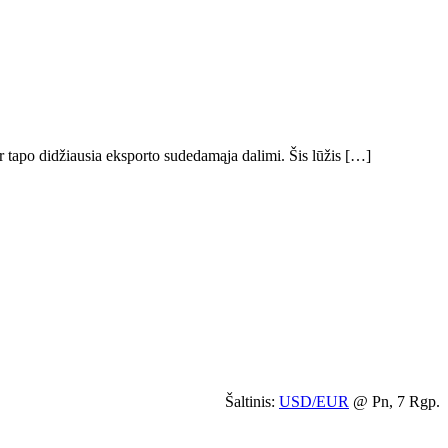
r tapo didžiausia eksporto sudedamąja dalimi. Šis lūžis […]
Šaltinis:
USD/EUR
@ Pn, 7 Rgp.