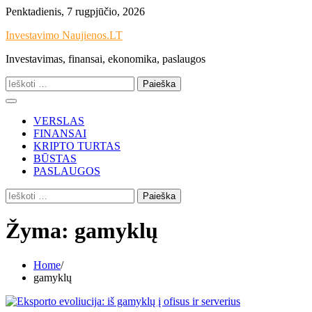
Skip
Penktadienis, 7 rugpjūčio, 2026
to
Investavimo Naujienos.LT
content
Investavimas, finansai, ekonomika, paslaugos
Ieškoti:
VERSLAS
FINANSAI
KRIPTO TURTAS
BŪSTAS
PASLAUGOS
Ieškoti:
Žyma:
gamyklų
Home
gamyklų