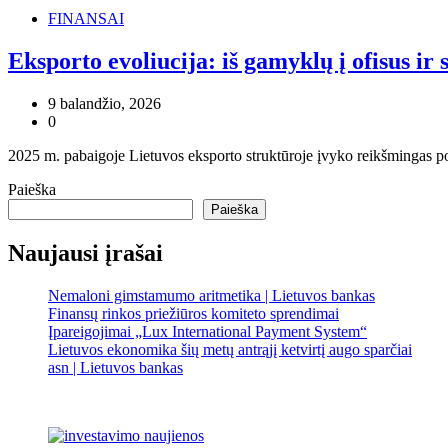
FINANSAI
Eksporto evoliucija: iš gamyklų į ofisus ir 
9 balandžio, 2026
0
2025 m. pabaigoje Lietuvos eksporto struktūroje įvyko reikšmingas pok
Paieška
Paieška
Naujausi įrašai
Nemaloni gimstamumo aritmetika | Lietuvos bankas
Finansų rinkos priežiūros komiteto sprendimai
Įpareigojimai „Lux International Payment System“
Lietuvos ekonomika šių metų antrąjį ketvirtį augo sparčiai
asn | Lietuvos bankas