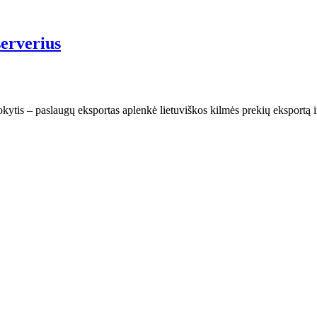
serverius
ytis – paslaugų eksportas aplenkė lietuviškos kilmės prekių eksportą i