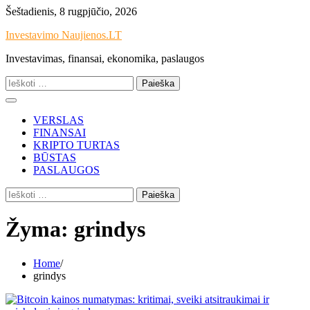
Skip
Šeštadienis, 8 rugpjūčio, 2026
to
Investavimo Naujienos.LT
content
Investavimas, finansai, ekonomika, paslaugos
Ieškoti:
VERSLAS
FINANSAI
KRIPTO TURTAS
BŪSTAS
PASLAUGOS
Ieškoti:
Žyma:
grindys
Home
grindys