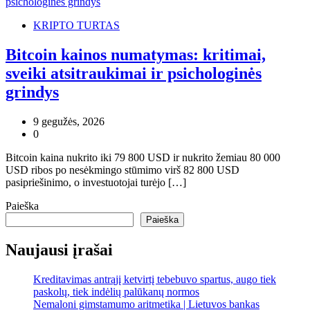
KRIPTO TURTAS
Bitcoin kainos numatymas: kritimai,
sveiki atsitraukimai ir psichologinės
grindys
9 gegužės, 2026
0
Bitcoin kaina nukrito iki 79 800 USD ir nukrito žemiau 80 000
USD ribos po nesėkmingo stūmimo virš 82 800 USD
pasipriešinimo, o investuotojai turėjo […]
Paieška
Paieška
Naujausi įrašai
Kreditavimas antrąjį ketvirtį tebebuvo spartus, augo tiek
paskolų, tiek indėlių palūkanų normos
Nemaloni gimstamumo aritmetika | Lietuvos bankas