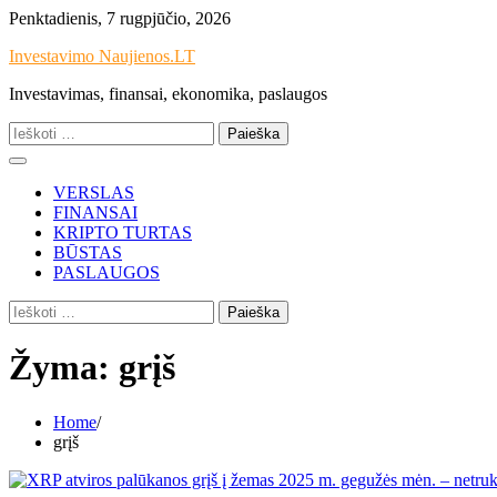
Skip
Penktadienis, 7 rugpjūčio, 2026
to
Investavimo Naujienos.LT
content
Investavimas, finansai, ekonomika, paslaugos
Ieškoti:
VERSLAS
FINANSAI
KRIPTO TURTAS
BŪSTAS
PASLAUGOS
Ieškoti:
Žyma:
grįš
Home
grįš