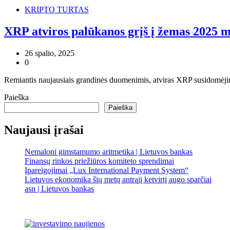
KRIPTO TURTAS
XRP atviros palūkanos grįš į žemas 2025 m
26 spalio, 2025
0
Remiantis naujausiais grandinės duomenimis, atviras XRP susidomėji
Paieška
Paieška
Naujausi įrašai
Nemaloni gimstamumo aritmetika | Lietuvos bankas
Finansų rinkos priežiūros komiteto sprendimai
Įpareigojimai „Lux International Payment System“
Lietuvos ekonomika šių metų antrąjį ketvirtį augo sparčiai
asn | Lietuvos bankas