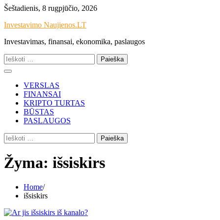
Skip
Šeštadienis, 8 rugpjūčio, 2026
to
Investavimo Naujienos.LT
content
Investavimas, finansai, ekonomika, paslaugos
Ieškoti:
VERSLAS
FINANSAI
KRIPTO TURTAS
BŪSTAS
PASLAUGOS
Ieškoti:
Žyma:
išsiskirs
Home
išsiskirs