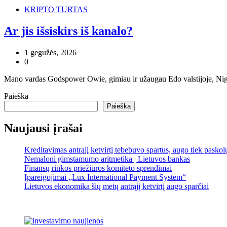
KRIPTO TURTAS
Ar jis išsiskirs iš kanalo?
1 gegužės, 2026
0
Mano vardas Godspower Owie, gimiau ir užaugau Edo valstijoje, Nigeri
Paieška
Paieška
Naujausi įrašai
Kreditavimas antrąjį ketvirtį tebebuvo spartus, augo tiek pasko
Nemaloni gimstamumo aritmetika | Lietuvos bankas
Finansų rinkos priežiūros komiteto sprendimai
Įpareigojimai „Lux International Payment System“
Lietuvos ekonomika šių metų antrąjį ketvirtį augo sparčiai