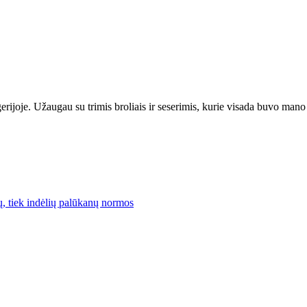
joje. Užaugau su trimis broliais ir seserimis, kurie visada buvo mano 
lų, tiek indėlių palūkanų normos