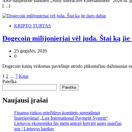
XRP naujienose šiandien „Sony Interactive Entertainment“ 2026 m. gegu
[…]
KRIPTO TURTAS
Dogecoin milijonieriai vėl juda. Štai ką ji
25 gegužės, 2026
0
Dogecoin kainų veiksmas paviršiuje atrodo plikastačiau dažniausiai s
Įrašų
1
2
…
7
Kitas
Paieška
puslapiavimas
Paieška
Naujausi įrašai
Finansų rinkos priežiūros komiteto sprendimai
Įpareigojimai „Lux International Payment System“
Lietuvos ekonomika šių metų antrąjį ketvirtį augo sparčiai
asn | Lietuvos bankas