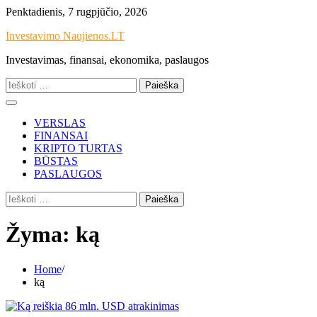
Skip
Penktadienis, 7 rugpjūčio, 2026
to
Investavimo Naujienos.LT
content
Investavimas, finansai, ekonomika, paslaugos
Ieškoti:
VERSLAS
FINANSAI
KRIPTO TURTAS
BŪSTAS
PASLAUGOS
Ieškoti:
Žyma:
ką
Home
ką