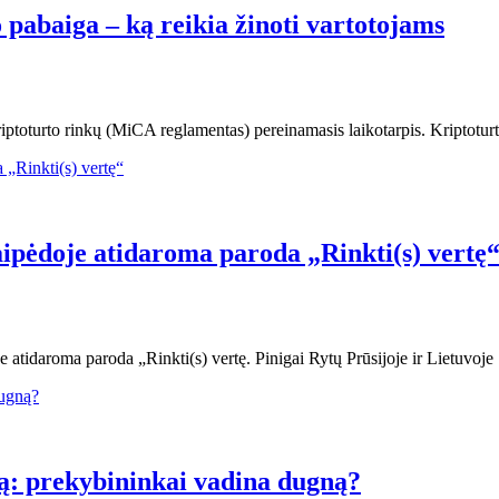
pabaiga – ką reikia žinoti vartotojams
toturto rinkų (MiCA reglamentas) pereinamasis laikotarpis. Kriptoturto p
aipėdoje atidaroma paroda „Rinkti(s) vertę
je atidaroma paroda „Rinkti(s) vertę. Pinigai Rytų Prūsijoje ir Lietuv
ą: prekybininkai vadina dugną?