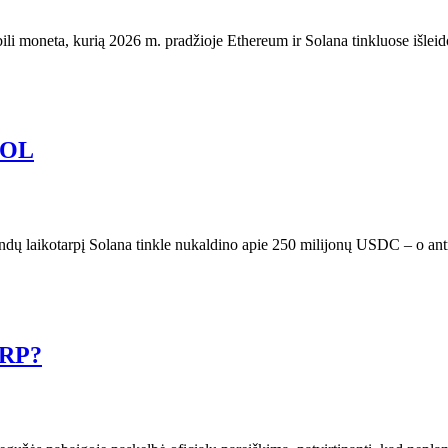
ili moneta, kurią 2026 m. pradžioje Ethereum ir Solana tinkluose išle
 SOL
dų laikotarpį Solana tinkle nukaldino apie 250 milijonų USDC – o antra
XRP?