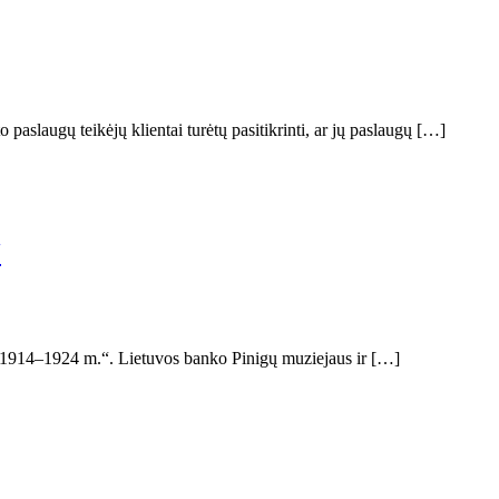
aslaugų teikėjų klientai turėtų pasitikrinti, ar jų paslaugų […]
“
oje 1914–1924 m.“. Lietuvos banko Pinigų muziejaus ir […]