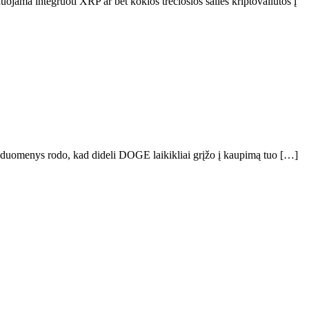
jama integruoti XRP ar bet kokios trečiosios šalies kriptovaliutos į
s duomenys rodo, kad dideli DOGE laikikliai grįžo į kaupimą tuo […]