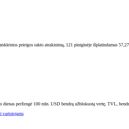
atskleistos prieigos rakto atrakinimą, 121 piniginėje išplatindamas 5
o dienas peržengė 100 mln. USD bendrą užblokuotą vertę, TVL, bendrą k