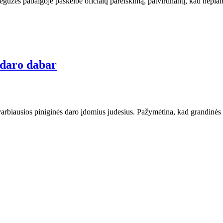
žės pabaigoje paskelbė oficialų pareiškimą, patvirtinantį, kad neplanuo
e daro dabar
varbiausios piniginės daro įdomius judesius. Pažymėtina, kad grandinė