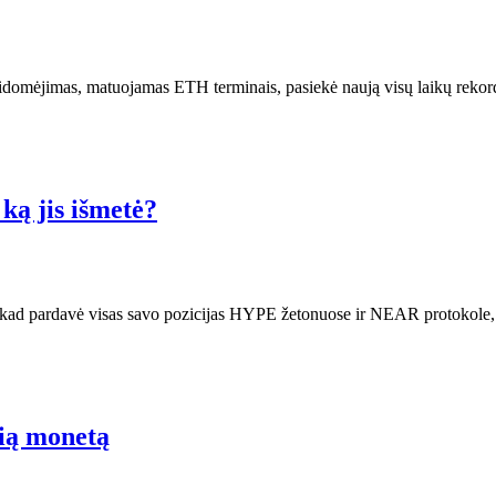
sidomėjimas, matuojamas ETH terminais, pasiekė naują visų laikų rekordą
ą jis išmetė?
 kad pardavė visas savo pozicijas HYPE žetonuose ir NEAR protokole,
lią monetą