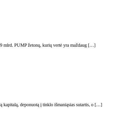
7,279 mlrd. PUMP žetonų, kurių vertė yra maždaug […]
apitalą, deponuotą į tinklo išmaniąsias sutartis, o […]