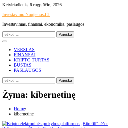
Skip
Ketvirtadienis, 6 rugpjūčio, 2026
to
Investavimo Naujienos.LT
content
Investavimas, finansai, ekonomika, paslaugos
Ieškoti:
VERSLAS
FINANSAI
KRIPTO TURTAS
BŪSTAS
PASLAUGOS
Ieškoti:
Žyma:
kibernetinę
Home
kibernetinę