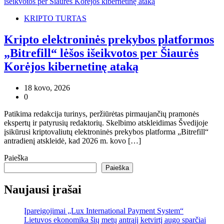
KRIPTO TURTAS
Kripto elektroninės prekybos platformos
„Bitrefill“ lėšos išeikvotos per Šiaurės
Korėjos kibernetinę ataką
18 kovo, 2026
0
Patikima redakcija turinys, peržiūrėtas pirmaujančių pramonės
ekspertų ir patyrusių redaktorių. Skelbimo atskleidimas Švedijoje
įsikūrusi kriptovaliutų elektroninės prekybos platforma „Bitrefill“
antradienį atskleidė, kad 2026 m. kovo […]
Paieška
Paieška
Naujausi įrašai
Įpareigojimai „Lux International Payment System“
Lietuvos ekonomika šių metų antrąjį ketvirtį augo sparčiai