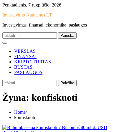
Skip
Penktadienis, 7 rugpjūčio, 2026
to
Investavimo Naujienos.LT
content
Investavimas, finansai, ekonomika, paslaugos
Ieškoti:
VERSLAS
FINANSAI
KRIPTO TURTAS
BŪSTAS
PASLAUGOS
Ieškoti:
Žyma:
konfiskuoti
Home
konfiskuoti