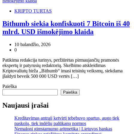
KRIPTO TURTAS
Bithumb siekia konfiskuoti 7 Bitcoin iš 40
mlrd. USD išmokėjimo klaida
10 balandžio, 2026
0
Patikima redakcija turinys, peržiūrėtas pirmaujančių pramonės
ekspertų ir patyrusių redaktorių. Skelbimo atskleidimas
Kriptovaliutų birža „Bithumb“ imasi teisinių veiksmų, siekdama
įšaldyti beveik 500 000 USD vertės […]
Paieška
Paieška
Naujausi įrašai
Kreditavimas antrąjį ketvirtį tebebuvo spartus, augo tiek
paskolų, tiek indėlių palūkanų normos
Nemaloni gimstamumo aritmetika | Lietuvos bankas