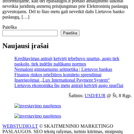
Informuojame, kad dėl epaslaugos.lt portalo atnaujinimo laikinai
neveikia juridinių asmenų prisijungimas prie Elektroninių paslaugų
gyventojams. Dėl to šiuo metu gali neveikti dalis Lietuvos banko
paslaugų, […]
Paieška
Paieška
Naujausi įrašai
Kreditavimas antrąjį ketvirtį tebebuvo spartus, augo tiek
paskolų, tiek indėlių palūkanų normos
Nemaloni gimstamumo aritmetika | Lietuvos bankas
Finansų rinkos priežiūros komiteto sprendimai
Įpareigojimai „Lux International Payment System“
Lietuvos ekonomika šių metų antrąjį ketvirtį augo sparčiai
Šaltinis:
USD/EUR
@ Št, 8 Rgp.
WEBSTUDIO.LT
© SKAITMENINIO MARKETINGO
PASLAUGOS. SEO tekstų rašymas, turinio kūrimas, straipsnių