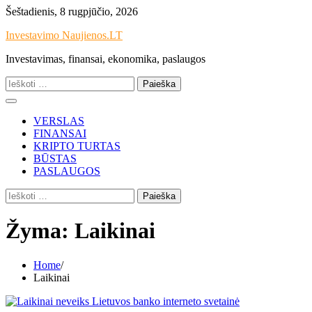
Skip
Šeštadienis, 8 rugpjūčio, 2026
to
Investavimo Naujienos.LT
content
Investavimas, finansai, ekonomika, paslaugos
Ieškoti:
VERSLAS
FINANSAI
KRIPTO TURTAS
BŪSTAS
PASLAUGOS
Ieškoti:
Žyma:
Laikinai
Home
Laikinai