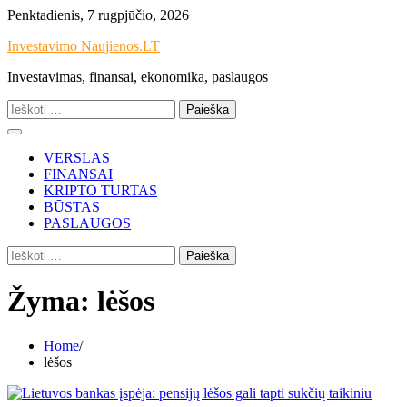
Skip
Penktadienis, 7 rugpjūčio, 2026
to
Investavimo Naujienos.LT
content
Investavimas, finansai, ekonomika, paslaugos
Ieškoti:
VERSLAS
FINANSAI
KRIPTO TURTAS
BŪSTAS
PASLAUGOS
Ieškoti:
Žyma:
lėšos
Home
lėšos