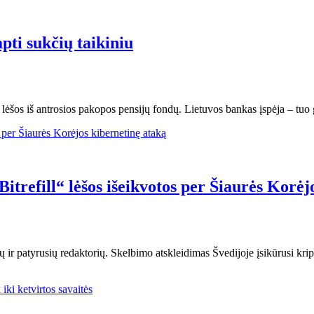
apti sukčių taikiniu
lėšos iš antrosios pakopos pensijų fondų. Lietuvos bankas įspėja – tuo 
itrefill“ lėšos išeikvotos per Šiaurės Korėj
 ir patyrusių redaktorių. Skelbimo atskleidimas Švedijoje įsikūrusi krip