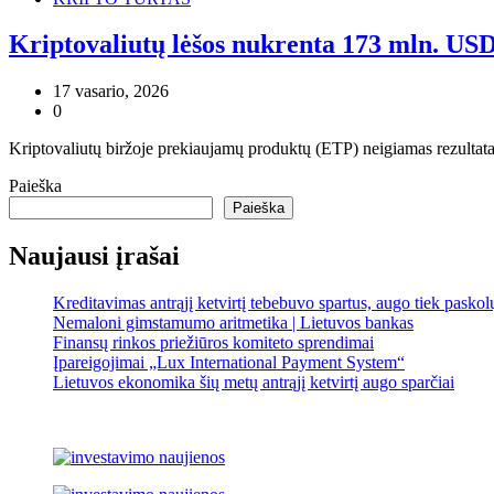
Kriptovaliutų lėšos nukrenta 173 mln. USD, 
17 vasario, 2026
0
Kriptovaliutų biržoje prekiaujamų produktų (ETP) neigiamas rezultatas 
Paieška
Paieška
Naujausi įrašai
Kreditavimas antrąjį ketvirtį tebebuvo spartus, augo tiek pasko
Nemaloni gimstamumo aritmetika | Lietuvos bankas
Finansų rinkos priežiūros komiteto sprendimai
Įpareigojimai „Lux International Payment System“
Lietuvos ekonomika šių metų antrąjį ketvirtį augo sparčiai