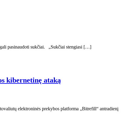
gali pasinaudoti sukčiai. „Sukčiai stengiasi […]
os kibernetinę ataką
tovaliutų elektroninės prekybos platforma „Bitrefill“ antradienį