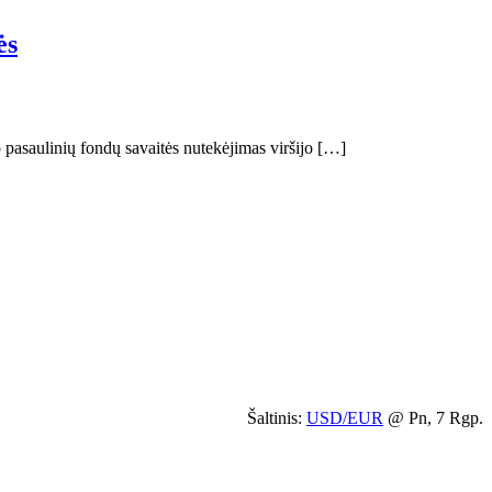
ės
o pasaulinių fondų savaitės nutekėjimas viršijo […]
Šaltinis:
USD/EUR
@ Pn, 7 Rgp.