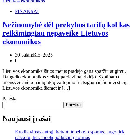
FINANSAI
Nežinomybė dėl prekybos tarifų kol kas
reikšmingiau nepaveikė Lietuvos
ekonomikos
30 balandžio, 2025
0
Lietuvos ekonomika šiuos metus pradėjo gana sparčiu augimu.
Daugelio ekonomikos veiklų pardavimai didėjo. Skatinama
intensyvėjančio namų ūkių vartojimo ir atsigaunančių investicijų
Lietuvos ekonomika šiemet ir […]
Paieška
Paieška
Naujausi įrašai
Kreditavimas antrąjį ketvirtį tebebuvo spartus, augo tiek
paskolų, tiek indėlių palūkanų normos