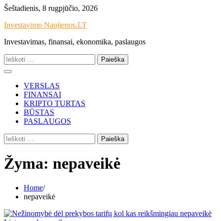
Skip
Šeštadienis, 8 rugpjūčio, 2026
to
Investavimo Naujienos.LT
content
Investavimas, finansai, ekonomika, paslaugos
Ieškoti:
VERSLAS
FINANSAI
KRIPTO TURTAS
BŪSTAS
PASLAUGOS
Ieškoti:
Žyma:
nepaveikė
Home
nepaveikė