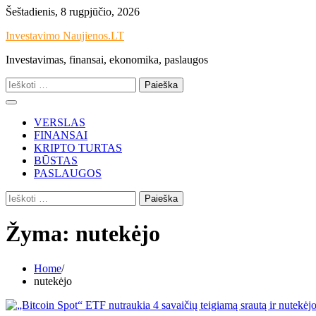
Skip
Šeštadienis, 8 rugpjūčio, 2026
to
Investavimo Naujienos.LT
content
Investavimas, finansai, ekonomika, paslaugos
Ieškoti:
VERSLAS
FINANSAI
KRIPTO TURTAS
BŪSTAS
PASLAUGOS
Ieškoti:
Žyma:
nutekėjo
Home
nutekėjo