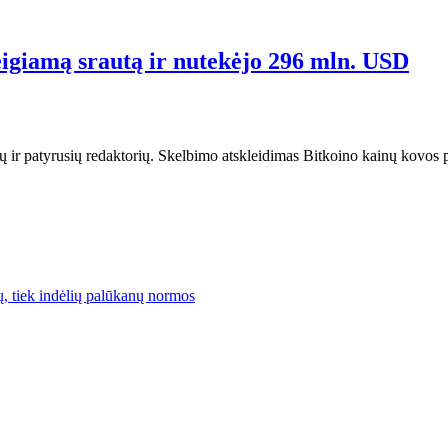
eigiamą srautą ir nutekėjo 296 mln. USD
ų ir patyrusių redaktorių. Skelbimo atskleidimas Bitkoino kainų kovos p
lų, tiek indėlių palūkanų normos