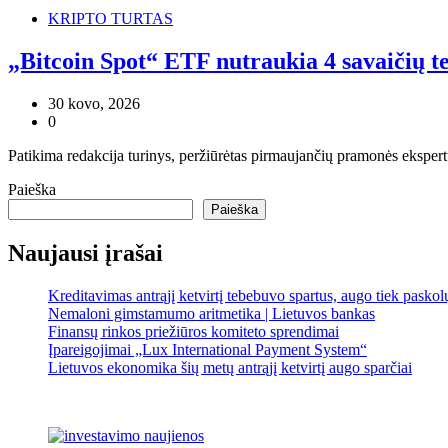
KRIPTO TURTAS
„Bitcoin Spot“ ETF nutraukia 4 savaičių t
30 kovo, 2026
0
Patikima redakcija turinys, peržiūrėtas pirmaujančių pramonės ekspert
Paieška
Paieška
Naujausi įrašai
Kreditavimas antrąjį ketvirtį tebebuvo spartus, augo tiek pasko
Nemaloni gimstamumo aritmetika | Lietuvos bankas
Finansų rinkos priežiūros komiteto sprendimai
Įpareigojimai „Lux International Payment System“
Lietuvos ekonomika šių metų antrąjį ketvirtį augo sparčiai