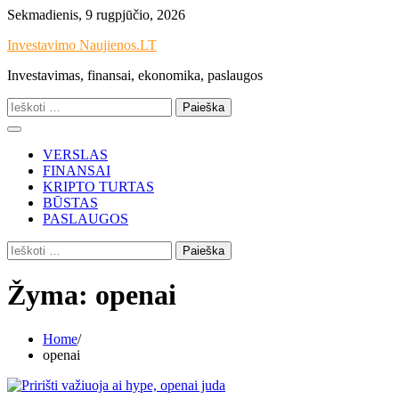
Skip
Sekmadienis, 9 rugpjūčio, 2026
to
Investavimo Naujienos.LT
content
Investavimas, finansai, ekonomika, paslaugos
Ieškoti:
VERSLAS
FINANSAI
KRIPTO TURTAS
BŪSTAS
PASLAUGOS
Ieškoti:
Žyma:
openai
Home
openai