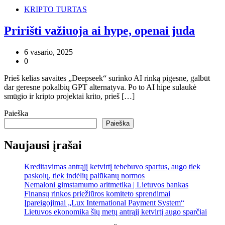
KRIPTO TURTAS
Pririšti važiuoja ai hype, openai juda
6 vasario, 2025
0
Prieš kelias savaites „Deepseek“ surinko AI rinką pigesne, galbūt
dar geresne pokalbių GPT alternatyva. Po to AI hipe sulaukė
smūgio ir kripto projektai krito, prieš […]
Paieška
Paieška
Naujausi įrašai
Kreditavimas antrąjį ketvirtį tebebuvo spartus, augo tiek
paskolų, tiek indėlių palūkanų normos
Nemaloni gimstamumo aritmetika | Lietuvos bankas
Finansų rinkos priežiūros komiteto sprendimai
Įpareigojimai „Lux International Payment System“
Lietuvos ekonomika šių metų antrąjį ketvirtį augo sparčiai