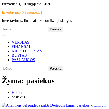
Skip
Pirmadienis, 10 rugpjūčio, 2026
to
Investavimo Naujienos.LT
content
Investavimas, finansai, ekonomika, paslaugos
Ieškoti:
VERSLAS
FINANSAI
KRIPTO TURTAS
BŪSTAS
PASLAUGOS
Ieškoti:
Žyma:
pasiekus
Home
pasiekus