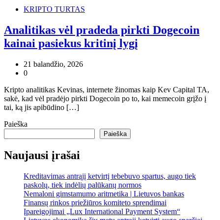
KRIPTO TURTAS
Analitikas vėl pradeda pirkti Dogecoin
kainai pasiekus kritinį lygį
21 balandžio, 2026
0
Kripto analitikas Kevinas, internete žinomas kaip Kev Capital TA,
sakė, kad vėl pradėjo pirkti Dogecoin po to, kai memecoin grįžo į
tai, ką jis apibūdino […]
Paieška
Paieška
Naujausi įrašai
Kreditavimas antrąjį ketvirtį tebebuvo spartus, augo tiek
paskolų, tiek indėlių palūkanų normos
Nemaloni gimstamumo aritmetika | Lietuvos bankas
Finansų rinkos priežiūros komiteto sprendimai
Įpareigojimai „Lux International Payment System“