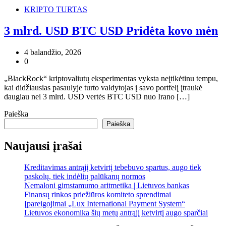
KRIPTO TURTAS
3 mlrd. USD BTC USD Pridėta kovo mėn
4 balandžio, 2026
0
„BlackRock“ kriptovaliutų eksperimentas vyksta neįtikėtinu tempu,
kai didžiausias pasaulyje turto valdytojas į savo portfelį įtraukė
daugiau nei 3 mlrd. USD vertės BTC USD nuo Irano […]
Paieška
Paieška
Naujausi įrašai
Kreditavimas antrąjį ketvirtį tebebuvo spartus, augo tiek
paskolų, tiek indėlių palūkanų normos
Nemaloni gimstamumo aritmetika | Lietuvos bankas
Finansų rinkos priežiūros komiteto sprendimai
Įpareigojimai „Lux International Payment System“
Lietuvos ekonomika šių metų antrąjį ketvirtį augo sparčiai