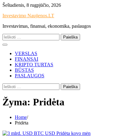
Skip
Šeštadienis, 8 rugpjūčio, 2026
to
Investavimo Naujienos.LT
content
Investavimas, finansai, ekonomika, paslaugos
Ieškoti:
VERSLAS
FINANSAI
KRIPTO TURTAS
BŪSTAS
PASLAUGOS
Ieškoti:
Žyma:
Pridėta
Home
Pridėta