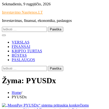
Skip
Sekmadienis, 9 rugpjūčio, 2026
to
Investavimo Naujienos.LT
content
Investavimas, finansai, ekonomika, paslaugos
Ieškoti:
VERSLAS
FINANSAI
KRIPTO TURTAS
BŪSTAS
PASLAUGOS
Ieškoti:
Žyma:
PYUSDx
Home
PYUSDx