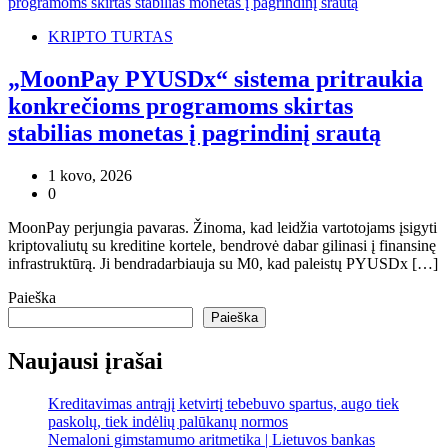
KRIPTO TURTAS
„MoonPay PYUSDx“ sistema pritraukia
konkrečioms programoms skirtas
stabilias monetas į pagrindinį srautą
1 kovo, 2026
0
MoonPay perjungia pavaras. Žinoma, kad leidžia vartotojams įsigyti
kriptovaliutų su kreditine kortele, bendrovė dabar gilinasi į finansinę
infrastruktūrą. Ji bendradarbiauja su M0, kad paleistų PYUSDx […]
Paieška
Paieška
Naujausi įrašai
Kreditavimas antrąjį ketvirtį tebebuvo spartus, augo tiek
paskolų, tiek indėlių palūkanų normos
Nemaloni gimstamumo aritmetika | Lietuvos bankas