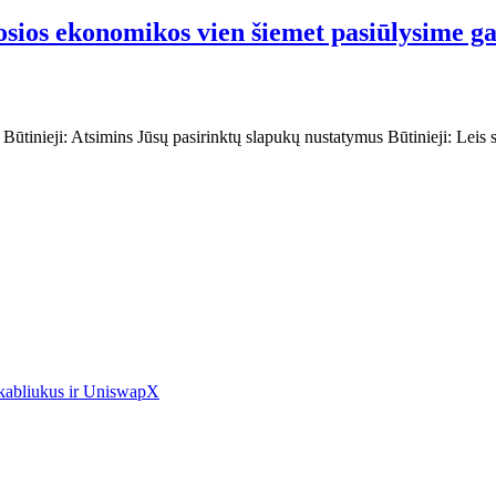
iosios ekonomikos vien šiemet pasiūlysime g
s: Būtinieji: Atsimins Jūsų pasirinktų slapukų nustatymus Būtinieji: Leis
 kabliukus ir UniswapX