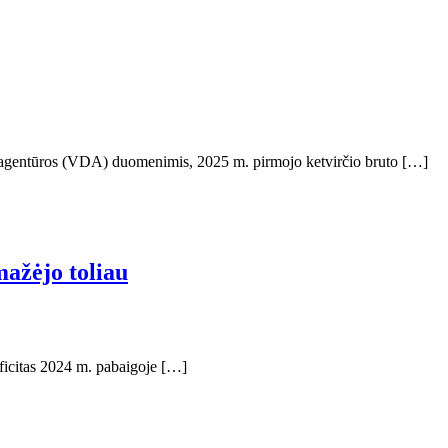
enų agentūros (VDA) duomenimis, 2025 m. pirmojo ketvirčio bruto […]
mažėjo toliau
eficitas 2024 m. pabaigoje […]