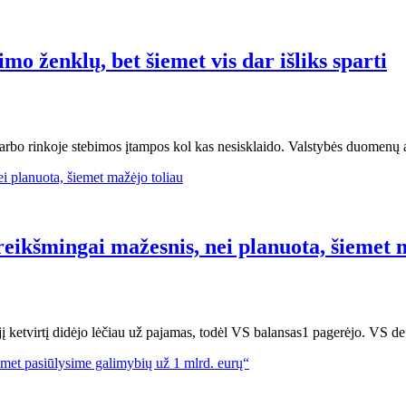
o ženklų, bet šiemet vis dar išliks sparti
rs darbo rinkoje stebimos įtampos kol kas nesisklaido. Valstybės duom
 reikšmingai mažesnis, nei planuota, šiemet 
jį ketvirtį didėjo lėčiau už pajamas, todėl VS balansas1 pagerėjo. VS d