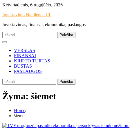
Skip
Ketvirtadienis, 6 rugpjūčio, 2026
to
Investavimo Naujienos.LT
content
Investavimas, finansai, ekonomika, paslaugos
Ieškoti:
VERSLAS
FINANSAI
KRIPTO TURTAS
BŪSTAS
PASLAUGOS
Ieškoti:
Žyma:
šiemet
Home
šiemet