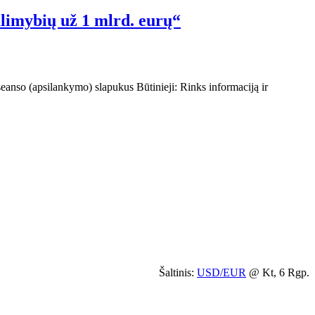
alimybių už 1 mlrd. eurų“
 seanso (apsilankymo) slapukus Būtinieji: Rinks informaciją ir
Šaltinis:
USD/EUR
@ Kt, 6 Rgp.