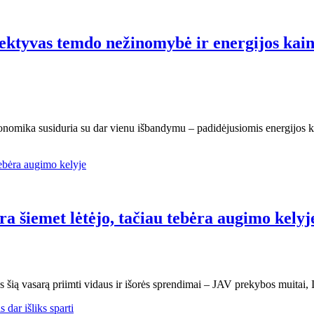
ktyvas temdo nežinomybė ir energijos kainų
ekonomika susiduria su dar vienu išbandymu – padidėjusiomis energijos
a šiemet lėtėjo, tačiau tebėra augimo kelyj
s šią vasarą priimti vidaus ir išorės sprendimai – JAV prekybos muitai,