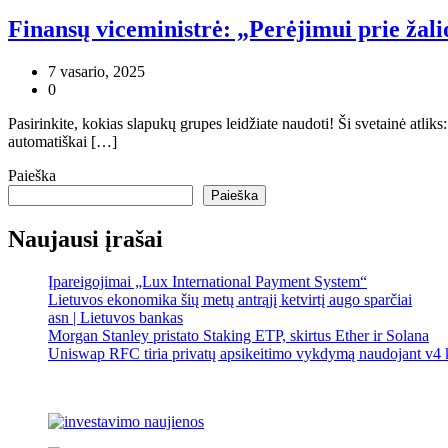
Finansų viceministrė: „Perėjimui prie žal
7 vasario, 2025
0
Pasirinkite, kokias slapukų grupes leidžiate naudoti! Ši svetainė atlik
automatiškai […]
Paieška
Paieška
Naujausi įrašai
Įpareigojimai „Lux International Payment System“
Lietuvos ekonomika šių metų antrąjį ketvirtį augo sparčiai
asn | Lietuvos bankas
Morgan Stanley pristato Staking ETP, skirtus Ether ir Solana
Uniswap RFC tiria privatų apsikeitimo vykdymą naudojant v4