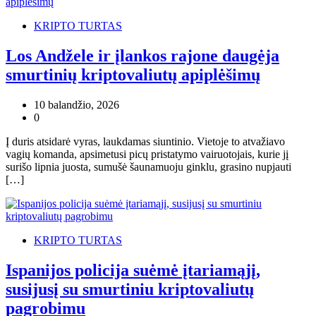
KRIPTO TURTAS
Los Andžele ir įlankos rajone daugėja
smurtinių kriptovaliutų apiplėšimų
10 balandžio, 2026
0
Į duris atsidarė vyras, laukdamas siuntinio. Vietoje to atvažiavo
vagių komanda, apsimetusi picų pristatymo vairuotojais, kurie jį
surišo lipnia juosta, sumušė šaunamuoju ginklu, grasino nupjauti
[…]
KRIPTO TURTAS
Ispanijos policija suėmė įtariamąjį,
susijusį su smurtiniu kriptovaliutų
pagrobimu