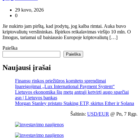
29 kovo, 2026
0
Jie nukirto jam pirštą, kad įrodytų, jog kalba rimtai. Auka buvo
kriptovaliutų verslininkas. Išpirkos reikalavimas viršijo 10 mln. O
žmogus, tariamai už baisiausio Europoje kriptovaliutų […]
Paieška
Paieška
Naujausi įrašai
Finansų rinkos priežiūros komiteto sprendimai
Įpareigojimai „Lux International Payment System“
Lietuvos ekonomika šių metų antrąjį ketvirtį augo sparčiai
asn | Lietuvos bankas
Morgan Stanley pristato Staking ETP, skirtus Ether ir Solana
Šaltinis:
USD/EUR
@ Pn, 7 Rgp.