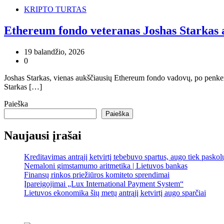
KRIPTO TURTAS
Ethereum fondo veteranas Joshas Starkas a
19 balandžio, 2026
0
Joshas Starkas, vienas aukščiausių Ethereum fondo vadovų, po penkerių
Starkas […]
Paieška
Paieška
Naujausi įrašai
Kreditavimas antrąjį ketvirtį tebebuvo spartus, augo tiek pasko
Nemaloni gimstamumo aritmetika | Lietuvos bankas
Finansų rinkos priežiūros komiteto sprendimai
Įpareigojimai „Lux International Payment System“
Lietuvos ekonomika šių metų antrąjį ketvirtį augo sparčiai