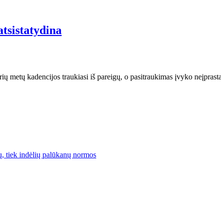
tsistatydina
 metų kadencijos traukiasi iš pareigų, o pasitraukimas įvyko neįprasta
lų, tiek indėlių palūkanų normos