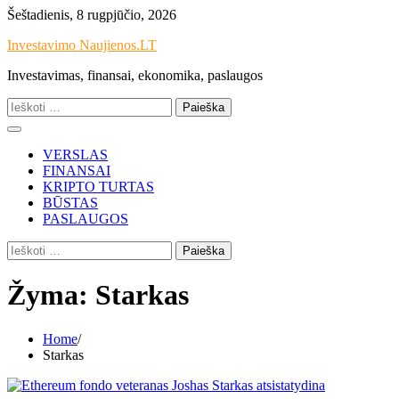
Skip
Šeštadienis, 8 rugpjūčio, 2026
to
Investavimo Naujienos.LT
content
Investavimas, finansai, ekonomika, paslaugos
Ieškoti:
VERSLAS
FINANSAI
KRIPTO TURTAS
BŪSTAS
PASLAUGOS
Ieškoti:
Žyma:
Starkas
Home
Starkas