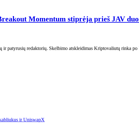
? Breakout Momentum stiprėja prieš JAV du
tų ir patyrusių redaktorių. Skelbimo atskleidimas Kriptovaliutų rinka p
 kabliukus ir UniswapX