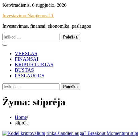
Skip
Ketvirtadienis, 6 rugpjūčio, 2026
to
Investavimo Naujienos.LT
content
Investavimas, finansai, ekonomika, paslaugos
Ieškoti:
VERSLAS
FINANSAI
KRIPTO TURTAS
BŪSTAS
PASLAUGOS
Ieškoti:
Žyma:
stiprėja
Home
stiprėja