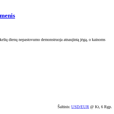
omenis
o kelių dienų nepastovumo demonstruoja atnaujintą jėgą, o kainoms
Šaltinis:
USD/EUR
@ Kt, 6 Rgp.