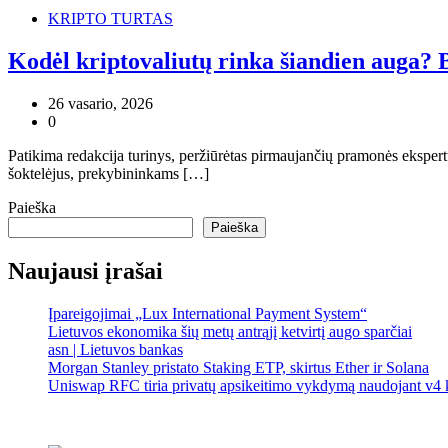
KRIPTO TURTAS
Kodėl kriptovaliutų rinka šiandien auga
26 vasario, 2026
0
Patikima redakcija turinys, peržiūrėtas pirmaujančių pramonės eksper
šoktelėjus, prekybininkams […]
Paieška
Paieška
Naujausi įrašai
Įpareigojimai „Lux International Payment System“
Lietuvos ekonomika šių metų antrąjį ketvirtį augo sparčiai
asn | Lietuvos bankas
Morgan Stanley pristato Staking ETP, skirtus Ether ir Solana
Uniswap RFC tiria privatų apsikeitimo vykdymą naudojant v4