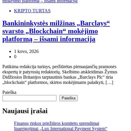
KRIPTO TURTAS
Bankininkystės milžinas „Barclays“
svarsto „Blockchain“ mokėjimo
platformą – išsami informacija
1 kovo, 2026
0
Patikima redakcija turinys, peržiūrėtas pirmaujančių pramonės
ekspertų ir patyrusių redaktorių. Skelbimo atskleidimas Žymus
Didžiosios Britanijos tarptautinis bankas „Barclays Plc“ tiria
„blockchain“ platformos, skirtos mokėjimams palaikyti, […]
Paieška
Paieška
Naujausi įrašai
Finansų rinkos priežiūros komiteto sprendimai
Įpareigojimai „Lux International Payment System“