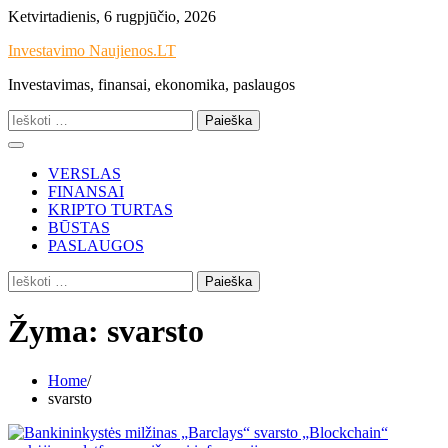
Skip
Ketvirtadienis, 6 rugpjūčio, 2026
to
Investavimo Naujienos.LT
content
Investavimas, finansai, ekonomika, paslaugos
Ieškoti:
VERSLAS
FINANSAI
KRIPTO TURTAS
BŪSTAS
PASLAUGOS
Ieškoti:
Žyma:
svarsto
Home
svarsto