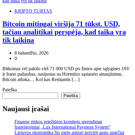
KRIPTO TURTAS
Bitcoin mitingai viršija 71 tūkst. USD,
tačiau analitikai perspėja, kad taika yra
tik laikina
8 balandžio, 2026
0
Bitkoinas vėl pakilo virš 71 000 USD po žinios apie sąlygines JAV
ir Irano paliaubas, susijusias su Hormūzo sąsiaurio atnaujinimu.
Bitcoin atšoka… Kol kas Remiantis […]
Paieška
Paieška
Naujausi įrašai
Finansų rinkos priežiūros komiteto sprendimai
Įpareigojimai „Lux International Payment System“
Lietuvos ekonomika šių metų antrąjį ketvirtį augo sparčiai