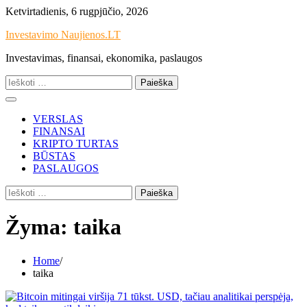
Skip
Ketvirtadienis, 6 rugpjūčio, 2026
to
Investavimo Naujienos.LT
content
Investavimas, finansai, ekonomika, paslaugos
Ieškoti:
VERSLAS
FINANSAI
KRIPTO TURTAS
BŪSTAS
PASLAUGOS
Ieškoti:
Žyma:
taika
Home
taika