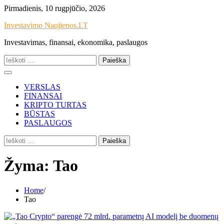
Skip
Pirmadienis, 10 rugpjūčio, 2026
to
Investavimo Naujienos.LT
content
Investavimas, finansai, ekonomika, paslaugos
Ieškoti:
VERSLAS
FINANSAI
KRIPTO TURTAS
BŪSTAS
PASLAUGOS
Ieškoti:
Žyma:
Tao
Home
Tao