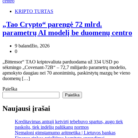
KRIPTO TURTAS
„Tao Crypto“ parengė 72 mlrd.
parametrų AI modelį be duomenų centro
9 balandžio, 2026
0
„Bittensor“ TAO kriptovaliuta parduodama už 334 USD po
sėkmingo „Covenant-72B“ – 72,7 milijardo parametrų modelio,
apmokyto daugiau nei 70 anoniminių, paskirstytų mazgų be vieno
duomenų […]
Paieška
Paieška
Naujausi įrašai
Kreditavimas antrąjį ketvirtį tebebuvo spartus, augo tiek
paskolų, tiek indėlių palūkanų normos
Nemaloni gimstamumo aritmetika | Lietuvos bankas