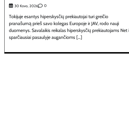
0
30 Kovo, 2026
Tokijuje esantys hiperskysčių prekiautojai turi greičio
pranašumą prieš savo kolegas Europoje ir JAV, rodo nauji
duomenys. Savalaikis reikalas hiperskysčių prekiautojams Net i
sparčiausiai pasaulyje augančioms […]