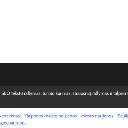
kstų rašymas, turinio kūrimas, straipsnių rašymas ir talpini
skenavimas
-
Klaipedos miesto naujienos
-
Miesto naujienos
-
Sauli
gos naujienos