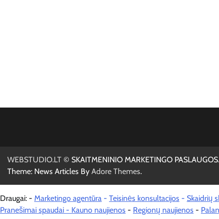
WEBSTUDIO.LT
© SKAITMENINIO MARKETINGO PASLAUGOS. SEO te
Theme: News Articles By
Adore Themes
.
Draugai: -
Marketingo agentūra
-
Teisinės konsultacijos
-
Skaidrių 
Pranešimai spaudai -
Kauno naujienos
-
Regionų naujienos
-
Palan