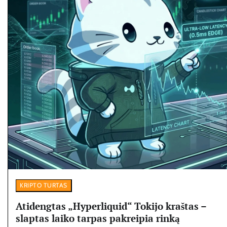
KRIPTO TURTAS
Atidengtas „Hyperliquid“ Tokijo kraštas –
slaptas laiko tarpas pakreipia rinką