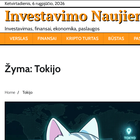
Skip
Ketvirtadienis, 6 rugpjūčio, 2026
Investavimo Naujie
to
content
Investavimas, finansai, ekonomika, paslaugos
VERSLAS
FINANSAI
KRIPTO TURTAS
BŪSTAS
PA
Žyma:
Tokijo
Home
Tokijo