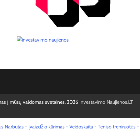
mas į mūsų valdomas svetaines. 2026
Investavimo Naujienos.LT
us Narbutas
-
Įvaizdžio kūrimas
-
Veidoskaita
-
Teniso treniruotės
-