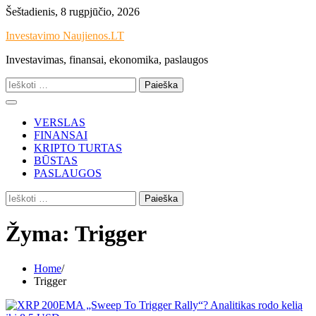
Skip
Šeštadienis, 8 rugpjūčio, 2026
to
Investavimo Naujienos.LT
content
Investavimas, finansai, ekonomika, paslaugos
Ieškoti:
VERSLAS
FINANSAI
KRIPTO TURTAS
BŪSTAS
PASLAUGOS
Ieškoti:
Žyma:
Trigger
Home
Trigger