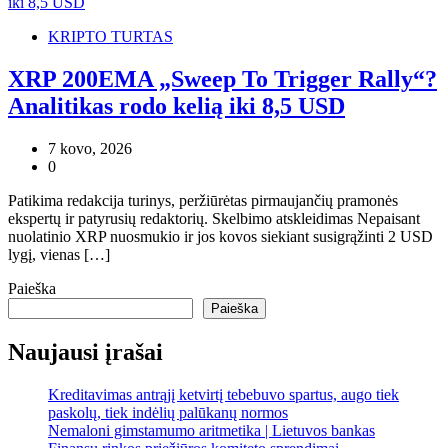
KRIPTO TURTAS
XRP 200EMA „Sweep To Trigger Rally“?
Analitikas rodo kelią iki 8,5 USD
7 kovo, 2026
0
Patikima redakcija turinys, peržiūrėtas pirmaujančių pramonės
ekspertų ir patyrusių redaktorių. Skelbimo atskleidimas Nepaisant
nuolatinio XRP nuosmukio ir jos kovos siekiant susigrąžinti 2 USD
lygį, vienas […]
Paieška
Paieška
Naujausi įrašai
Kreditavimas antrąjį ketvirtį tebebuvo spartus, augo tiek
paskolų, tiek indėlių palūkanų normos
Nemaloni gimstamumo aritmetika | Lietuvos bankas