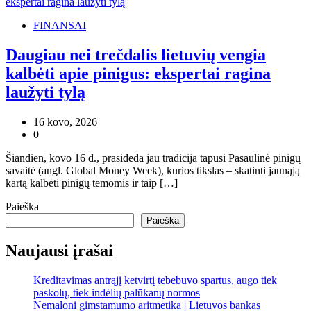
FINANSAI
Daugiau nei trečdalis lietuvių vengia
kalbėti apie pinigus: ekspertai ragina
laužyti tylą
16 kovo, 2026
0
Šiandien, kovo 16 d., prasideda jau tradicija tapusi Pasaulinė pinigų
savaitė (angl. Global Money Week), kurios tikslas – skatinti jaunąją
kartą kalbėti pinigų temomis ir taip […]
Paieška
Paieška
Naujausi įrašai
Kreditavimas antrąjį ketvirtį tebebuvo spartus, augo tiek
paskolų, tiek indėlių palūkanų normos
Nemaloni gimstamumo aritmetika | Lietuvos bankas