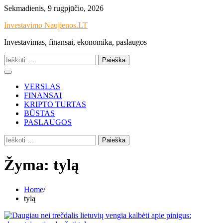
Skip
Sekmadienis, 9 rugpjūčio, 2026
to
Investavimo Naujienos.LT
content
Investavimas, finansai, ekonomika, paslaugos
Ieškoti:
VERSLAS
FINANSAI
KRIPTO TURTAS
BŪSTAS
PASLAUGOS
Ieškoti:
Žyma:
tylą
Home
tylą