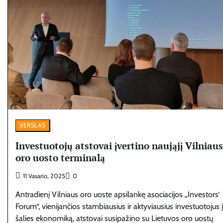
VERSLAS
Investuotojų atstovai įvertino naująjį Vilniaus
oro uosto terminalą
11 Vasario, 2025
0
Antradienį Vilniaus oro uoste apsilankę asociacijos „Investors‘
Forum“, vienijančios stambiausius ir aktyviausius investuotojus į
šalies ekonomiką, atstovai susipažino su Lietuvos oro uostų