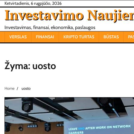
Skip
Ketvirtadienis, 6 rugpjūčio, 2026
Investavimo Naujie
to
content
Investavimas, finansai, ekonomika, paslaugos
VERSLAS
FINANSAI
KRIPTO TURTAS
BŪSTAS
PA
Žyma:
uosto
Home
uosto