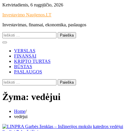
Skip
Ketvirtadienis, 6 rugpjūčio, 2026
to
Investavimo Naujienos.LT
content
Investavimas, finansai, ekonomika, paslaugos
Ieškoti:
VERSLAS
FINANSAI
KRIPTO TURTAS
BŪSTAS
PASLAUGOS
Ieškoti:
Žyma:
vedėjui
Home
vedėjui