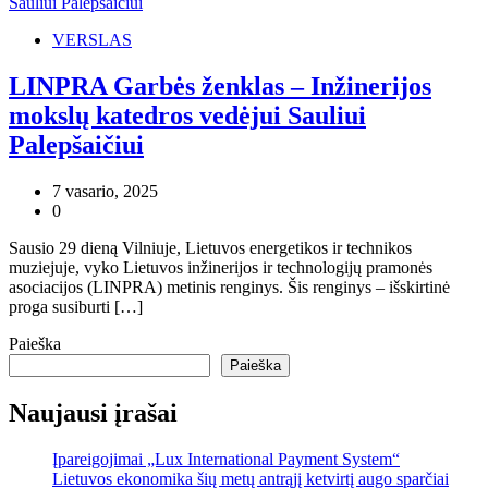
VERSLAS
LINPRA Garbės ženklas – Inžinerijos
mokslų katedros vedėjui Sauliui
Palepšaičiui
7 vasario, 2025
0
Sausio 29 dieną Vilniuje, Lietuvos energetikos ir technikos
muziejuje, vyko Lietuvos inžinerijos ir technologijų pramonės
asociacijos (LINPRA) metinis renginys. Šis renginys – išskirtinė
proga susiburti […]
Paieška
Paieška
Naujausi įrašai
Įpareigojimai „Lux International Payment System“
Lietuvos ekonomika šių metų antrąjį ketvirtį augo sparčiai