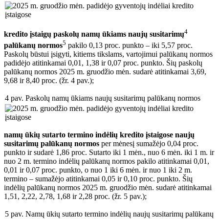
4
kredito įstaigų paskolų namų ūkiams naujų
susitarimų
5
palūkanų normos
pakilo 0,13 proc. punkto – iki 5,57 proc.
Paskolų būstui įsigyti, kitiems tikslams, vartojimui palūkanų normos
padidėjo atitinkamai 0,01, 1,38 ir 0,07 proc. punkto. Šių paskolų
palūkanų normos 2025 m. gruodžio mėn. sudarė atitinkamai 3,69,
9,68 ir 8,40 proc. (žr. 4 pav.);
4 pav. Paskolų namų ūkiams naujų susitarimų palūkanų normos
namų ūkių sutarto termino indėlių kredito įstaigose naujų
susitarimų palūkanų normos
per mėnesį sumažėjo 0,04 proc.
punkto ir sudarė 1,86 proc. Sutarto iki 1 mėn., nuo 6 mėn. iki 1 m. ir
nuo 2 m. termino indėlių palūkanų normos pakilo atitinkamai 0,01,
0,01 ir 0,07 proc. punkto, o nuo 1 iki 6 mėn. ir nuo 1 iki 2 m.
termino – sumažėjo atitinkamai 0,05 ir 0,10 proc. punkto. Šių
indėlių palūkanų normos 2025 m. gruodžio mėn. sudarė atitinkamai
1,51, 2,22, 2,78, 1,68 ir 2,28 proc. (žr. 5 pav.);
5 pav. Namų ūkių sutarto termino indėlių naujų susitarimų palūkanų