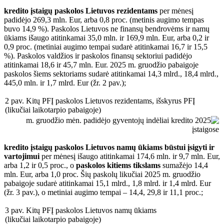
kredito įstaigų paskolos Lietuvos rezidentams
per mėnesį
padidėjo 269,3 mln. Eur, arba 0,8 proc. (metinis augimo tempas
buvo 14,9 %). Paskolos Lietuvos ne finansų bendrovėms ir namų
ūkiams išaugo atitinkamai 35,0 mln. ir 169,9 mln. Eur, arba 0,2 ir
0,9 proc. (metiniai augimo tempai sudarė atitinkamai 16,7 ir 15,5
%). Paskolos valdžios ir paskolos finansų sektoriui padidėjo
atitinkamai 18,6 ir 45,7 mln. Eur. 2025 m. gruodžio pabaigoje
paskolos šiems sektoriams sudarė atitinkamai 14,3 mlrd., 18,4 mlrd.,
445,0 mln. ir 1,7 mlrd. Eur (žr. 2 pav.);
2 pav. Kitų PFĮ paskolos Lietuvos rezidentams, išskyrus PFĮ
(likučiai laikotarpio pabaigoje)
kredito įstaigų paskolos Lietuvos namų ūkiams būstui įsigyti ir
vartojimui
per mėnesį išaugo atitinkamai 174,6 mln. ir 9,7 mln. Eur,
arba 1,2 ir 0,5 proc., o
paskolos kitiems tikslams
sumažėjo 14,4
mln. Eur, arba 1,0 proc. Šių paskolų likučiai 2025 m. gruodžio
pabaigoje sudarė atitinkamai 15,1 mlrd., 1,8 mlrd. ir 1,4 mlrd. Eur
(žr. 3 pav.), o metiniai augimo tempai – 14,4, 29,8 ir 11,1 proc.;
3 pav. Kitų PFĮ paskolos Lietuvos namų ūkiams
(likučiai laikotarpio pabaigoje)