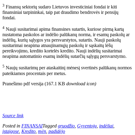
3
Finansų sektorių sudaro Lietuvos investiciniai fondai ir kiti
finansiniai tarpininkai, taip pat draudimo bendrovės ir pensijų
fondai.
4
Nauji susitarimai apima finansines sutartis, kuriose pirmą kartą
nustatoma paskolos ar indėlio palūkanų norma, ir esamų paskolų ar
indėlių, kurių sąlygos yra persvarstytos, sutartis. Nauji paskolų
susitarimai neapima atnaujinamųjų paskolų ir sąskaitų lėšų
pereikvojimo, kredito kortelės kredito. Nauji indėlių susitarimai
neapima automatinio esamų indėlių sutarčių sąlygų persvarstymo.
5
Naujų susitarimų per ataskaitinį mėnesį svertinės palūkanų normos
pateikiamos procentais per metus.
Pranešimo pdf versija (167.1 KB
download icon
)
Source link
Posted in
FINANSAI
Tagged
gruodžio
,
Gyventojų
,
indėliai
,
įstaigose
,
Kredito
,
mėn
,
padidėjo