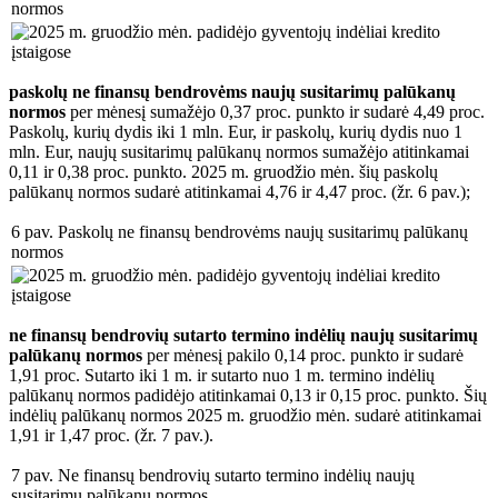
normos
paskolų ne finansų bendrovėms naujų susitarimų palūkanų
normos
per mėnesį sumažėjo 0,37 proc. punkto ir sudarė 4,49 proc.
Paskolų, kurių dydis iki 1 mln. Eur, ir paskolų, kurių dydis nuo 1
mln. Eur, naujų susitarimų palūkanų normos sumažėjo atitinkamai
0,11 ir 0,38 proc. punkto. 2025 m. gruodžio mėn. šių paskolų
palūkanų normos sudarė atitinkamai 4,76 ir 4,47 proc. (žr. 6 pav.);
6 pav. Paskolų ne finansų bendrovėms naujų susitarimų palūkanų
normos
ne finansų bendrovių sutarto termino indėlių naujų susitarimų
palūkanų normos
per mėnesį pakilo 0,14 proc. punkto ir sudarė
1,91 proc. Sutarto iki 1 m. ir sutarto nuo 1 m. termino indėlių
palūkanų normos padidėjo atitinkamai 0,13 ir 0,15 proc. punkto. Šių
indėlių palūkanų normos 2025 m. gruodžio mėn. sudarė atitinkamai
1,91 ir 1,47 proc. (žr. 7 pav.).
7 pav. Ne finansų bendrovių sutarto termino indėlių naujų
susitarimų palūkanų normos