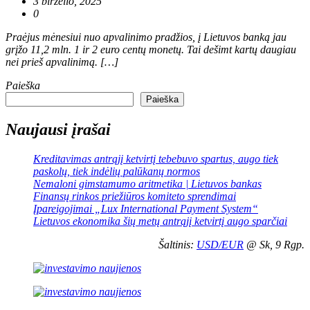
3 birželio, 2025
0
Praėjus mėnesiui nuo apvalinimo pradžios, į Lietuvos banką jau
grįžo 11,2 mln. 1 ir 2 euro centų monetų. Tai dešimt kartų daugiau
nei prieš apvalinimą. […]
Paieška
Paieška
Naujausi įrašai
Kreditavimas antrąjį ketvirtį tebebuvo spartus, augo tiek
paskolų, tiek indėlių palūkanų normos
Nemaloni gimstamumo aritmetika | Lietuvos bankas
Finansų rinkos priežiūros komiteto sprendimai
Įpareigojimai „Lux International Payment System“
Lietuvos ekonomika šių metų antrąjį ketvirtį augo sparčiai
Šaltinis:
USD/EUR
@ Sk, 9 Rgp.