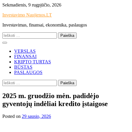
Skip
Sekmadienis, 9 rugpjūčio, 2026
to
Investavimo Naujienos.LT
content
Investavimas, finansai, ekonomika, paslaugos
Ieškoti:
VERSLAS
FINANSAI
KRIPTO TURTAS
BŪSTAS
PASLAUGOS
Ieškoti:
2025 m. gruodžio mėn. padidėjo
gyventojų indėliai kredito įstaigose
Posted on
29 sausio, 2026