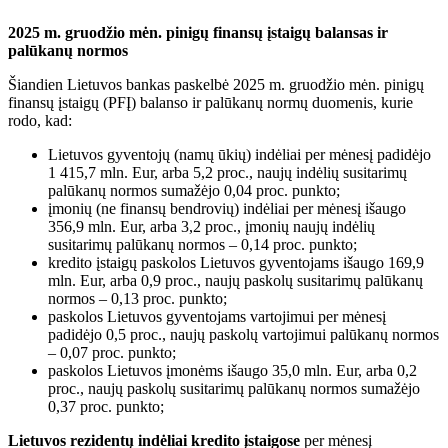
2025 m. gruodžio mėn. pinigų finansų įstaigų balansas ir
palūkanų normos
Šiandien Lietuvos bankas paskelbė 2025 m. gruodžio mėn. pinigų
finansų įstaigų (PFĮ) balanso ir palūkanų normų duomenis, kurie
rodo, kad:
Lietuvos gyventojų (namų ūkių) indėliai per mėnesį padidėjo
1 415,7 mln. Eur, arba 5,2 proc., naujų indėlių susitarimų
palūkanų normos sumažėjo 0,04 proc. punkto;
įmonių (ne finansų bendrovių) indėliai per mėnesį išaugo
356,9 mln. Eur, arba 3,2 proc., įmonių naujų indėlių
susitarimų palūkanų normos – 0,14 proc. punkto;
kredito įstaigų paskolos Lietuvos gyventojams išaugo 169,9
mln. Eur, arba 0,9 proc., naujų paskolų susitarimų palūkanų
normos – 0,13 proc. punkto;
paskolos Lietuvos gyventojams vartojimui per mėnesį
padidėjo 0,5 proc., naujų paskolų vartojimui palūkanų normos
– 0,07 proc. punkto;
paskolos Lietuvos įmonėms išaugo 35,0 mln. Eur, arba 0,2
proc., naujų paskolų susitarimų palūkanų normos sumažėjo
0,37 proc. punkto;
Lietuvos rezidentų indėliai kredito įstaigose
per mėnesį