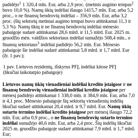
1
2
padidėjo
1 320,4 mln. Eur, arba 2,9 proc. (metinis augimo tempas
buvo 10,0 %). Namų ūkių indėliai išaugo 1415,7 mln. Eur, arba 5,2
proc., o ne finansų bendrovių indėliai – 356,9 mln. Eur, arba 3,2
proc. (šių sektorių metiniai augimo tempai buvo atitinkamai 11,3 ir
5,3 %). Namų ūkių ir ne finansų bendrovių indėliai mėnesio
pabaigoje sudarė atitinkamai 28,6 mlrd. ir 11,5 mlrd. Eur. 2025 m.
gruodžio mėn. valdžios sektoriaus indėliai sumažėjo 508,4 mln., o
3
finansų sektoriaus
indėliai padidėjo 56,2 mln. Eur. Mėnesio
pabaigoje šie indėliai sudarė atitinkamai 5,8 mlrd. ir 1,7 mlrd. Eur
(žr. 1 pav.);
1 pav. Lietuvos rezidentų, išskyrus PFĮ, indėliai kitose PFĮ
(likučiai laikotarpio pabaigoje)
Lietuvos namų ūkių
vienadieniai indėliai kredito įstaigose
ir
ne
finansų bendrovių vienadieniai indėliai kredito įstaigose
per
mėnesį padidėjo atitinkamai 1 338,0 mln. ir 384,9 mln. Eur, arba 7,0
ir 4,1 proc. Mėnesio pabaigoje šių sektorių vienadienių indėlių
likučiai sudarė atitinkamai 20,4 mlrd. ir 9,7 mlrd. Eur.
Namų ūkių
sutarto termino indėliai kredito įstaigose
per mėnesį išaugo 72,2
mln. Eur, arba 0,9 proc., o
ne finansų bendrovių sutarto termino
indėliai
sumažėjo 40,6 mln. Eur, arba 2,4 proc. Šių indėlių likučiai
2025 m. gruodžio pabaigoje sudarė atitinkamai 7,9 mlrd. ir 1,7 mlrd.
Eur;