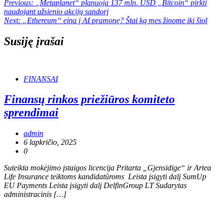
Navigacija
Previous:
„Metaplanet“ planuoja 137 mln. USD „Bitcoin“ pirkti
naudojant užsienio akcijų sandorį
tarp
Next:
„Ethereum“ eina į AI pramonę? Štai ką mes žinome iki šiol
įrašų
Susiję įrašai
FINANSAI
Finansų rinkos priežiūros komiteto
sprendimai
admin
6 lapkričio, 2025
0
Suteikta mokėjimo įstaigos licencija Pritarta „Gjensidige“ ir Artea
Life Insurance teiktoms kandidatūroms Leista įsigyti dalį SumUp
EU Payments Leista įsigyti dalį DelfinGroup LT Sudarytas
administracinis […]