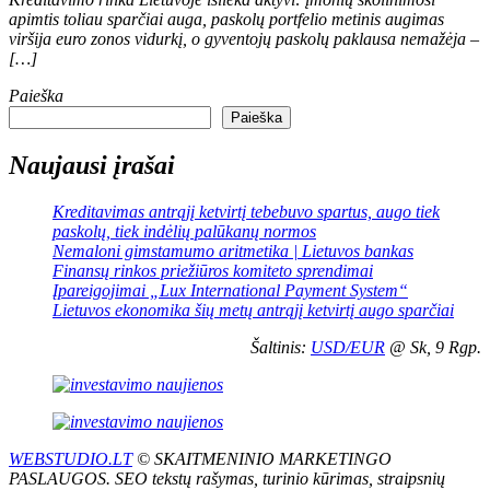
apimtis toliau sparčiai auga, paskolų portfelio metinis augimas
viršija euro zonos vidurkį, o gyventojų paskolų paklausa nemažėja –
[…]
Paieška
Paieška
Naujausi įrašai
Kreditavimas antrąjį ketvirtį tebebuvo spartus, augo tiek
paskolų, tiek indėlių palūkanų normos
Nemaloni gimstamumo aritmetika | Lietuvos bankas
Finansų rinkos priežiūros komiteto sprendimai
Įpareigojimai „Lux International Payment System“
Lietuvos ekonomika šių metų antrąjį ketvirtį augo sparčiai
Šaltinis:
USD/EUR
@ Sk, 9 Rgp.
WEBSTUDIO.LT
© SKAITMENINIO MARKETINGO
PASLAUGOS. SEO tekstų rašymas, turinio kūrimas, straipsnių