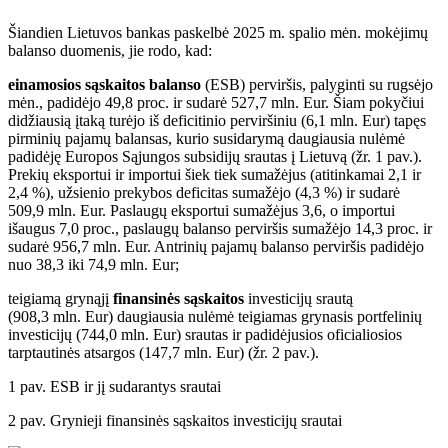
Šiandien Lietuvos bankas paskelbė 2025 m. spalio mėn. mokėjimų
balanso duomenis, jie rodo, kad:
einamosios sąskaitos balanso
(ESB) perviršis, palyginti su rugsėjo
mėn., padidėjo 49,8 proc. ir sudarė 527,7 mln. Eur. Šiam pokyčiui
didžiausią įtaką turėjo iš deficitinio perviršiniu (6,1 mln. Eur) tapęs
pirminių pajamų balansas, kurio susidarymą daugiausia nulėmė
padidėję Europos Sąjungos subsidijų srautas į Lietuvą (žr. 1 pav.).
Prekių eksportui ir importui šiek tiek sumažėjus (atitinkamai 2,1 ir
2,4 %), užsienio prekybos deficitas sumažėjo (4,3 %) ir sudarė
509,9 mln. Eur. Paslaugų eksportui sumažėjus 3,6, o importui
išaugus 7,0 proc., paslaugų balanso perviršis sumažėjo 14,3 proc. ir
sudarė 956,7 mln. Eur. Antrinių pajamų balanso perviršis padidėjo
nuo 38,3 iki 74,9 mln. Eur;
teigiamą grynąjį
finansinės sąskaitos
investicijų srautą
(908,3 mln. Eur) daugiausia nulėmė teigiamas grynasis portfelinių
investicijų (744,0 mln. Eur) srautas ir padidėjusios oficialiosios
tarptautinės atsargos (147,7 mln. Eur) (žr. 2 pav.).
1 pav. ESB ir jį sudarantys srautai
2 pav. Grynieji finansinės sąskaitos investicijų srautai