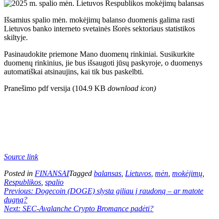
Išsamius spalio mėn. mokėjimų balanso duomenis galima rasti
Lietuvos banko interneto svetainės Išorės sektoriaus statistikos
skiltyje.
Pasinaudokite priemone Mano duomenų rinkiniai. Susikurkite
duomenų rinkinius, jie bus išsaugoti jūsų paskyroje, o duomenys
automatiškai atsinaujins, kai tik bus paskelbti.
Pranešimo pdf versija (104.9 KB
download icon
)
Source link
Posted in
FINANSAI
Tagged
balansas
,
Lietuvos
,
mėn
,
mokėjimų
,
Respublikos
,
spalio
Navigacija
Previous:
Dogecoin (DOGE) slysta giliau į raudoną – ar matote
dugną?
tarp
Next:
SEC-Avalanche Crypto Bromance padėti?
įrašų