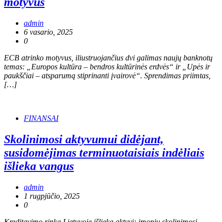
motyvus
admin
6 vasario, 2025
0
ECB atrinko motyvus, iliustruojančius dvi galimas naujų banknotų
temas: „Europos kultūra – bendros kultūrinės erdvės“ ir „Upės ir
paukščiai – atsparumą stiprinanti įvairovė“. Sprendimas priimtas,
[…]
FINANSAI
Skolinimosi aktyvumui didėjant,
susidomėjimas terminuotaisiais indėliais
išlieka vangus
admin
1 rugpjūčio, 2025
0
Kreditavimo rinka Lietuvoje išlieka aktyvi: įmonių skolinimosi