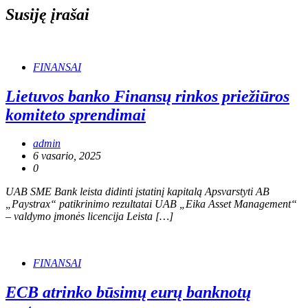
Susiję įrašai
FINANSAI
Lietuvos banko Finansų rinkos priežiūros
komiteto sprendimai
admin
6 vasario, 2025
0
UAB SME Bank leista didinti įstatinį kapitalą Apsvarstyti AB
„Paystrax“ patikrinimo rezultatai UAB „Eika Asset Management“
– valdymo įmonės licencija Leista […]
FINANSAI
ECB atrinko būsimų eurų banknotų