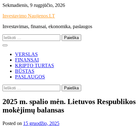
Skip
Sekmadienis, 9 rugpjūčio, 2026
to
Investavimo Naujienos.LT
content
Investavimas, finansai, ekonomika, paslaugos
Ieškoti:
VERSLAS
FINANSAI
KRIPTO TURTAS
BŪSTAS
PASLAUGOS
Ieškoti:
2025 m. spalio mėn. Lietuvos Respublikos
mokėjimų balansas
Posted on
15 gruodžio, 2025