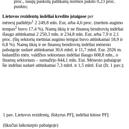
proc., naujų paskolų palūkanų normos pakilo 0,23 proc.
punkto;
Lietuvos rezidentų indėliai kredito įstaigose
per
1
mėnesį padidėjo
2 249,8 mln. Eur, arba 4,6 proc. (metinis augimo
2
tempas
buvo 17,4 %). Namų ūkių ir ne finansų bendrovių indėliai
išaugo atitinkamai 2 250,3 mln. ir 234,8 mln. Eur, arba 7,9 ir 2,1
proc. (šių sektorių metiniai augimo tempai buvo atitinkamai 18,9 ir
6,8 %). Namų ūkių ir ne finansų bendrovių indėliai mėnesio
pabaigoje sudarė atitinkamai 30,6 mlrd. ir 11,7 mlrd. Eur. 2026 m.
balandžio mėn. valdžios sektoriaus indėliai išaugo 608,8 mln., o
finansų sektoriaus – sumažėjo 844,1 mln. Eur. Mėnesio pabaigoje
šie indėliai sudarė atitinkamai 7,3 mlrd. ir 1,5 mlrd. Eur (žr. 1 pav.);
1 pav. Lietuvos rezidentų, išskyrus PFĮ, indėliai kitose PFĮ
(likučiai laikotarpio pabaigoje)