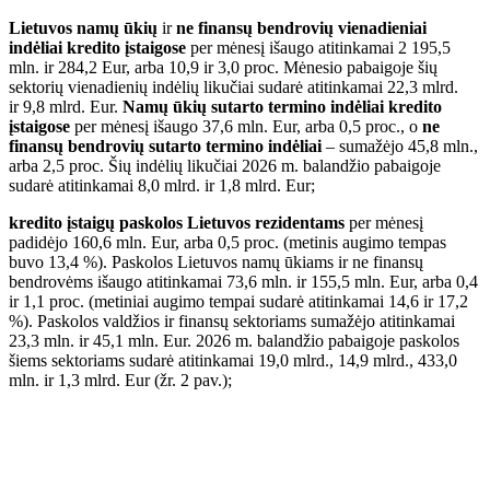
Lietuvos namų ūkių
ir
ne finansų bendrovių vienadieniai
indėliai kredito įstaigose
per mėnesį išaugo atitinkamai 2 195,5
mln. ir 284,2 Eur, arba 10,9 ir 3,0 proc. Mėnesio pabaigoje šių
sektorių vienadienių indėlių likučiai sudarė atitinkamai 22,3 mlrd.
ir 9,8 mlrd. Eur.
Namų ūkių
sutarto termino indėliai kredito
įstaigose
per mėnesį išaugo 37,6 mln. Eur, arba 0,5 proc., o
ne
finansų bendrovių sutarto termino indėliai
– sumažėjo 45,8 mln.,
arba 2,5 proc. Šių indėlių likučiai 2026 m. balandžio pabaigoje
sudarė atitinkamai 8,0 mlrd. ir 1,8 mlrd. Eur;
kredito įstaigų paskolos Lietuvos rezidentams
per mėnesį
padidėjo 160,6 mln. Eur, arba 0,5 proc. (metinis augimo tempas
buvo 13,4 %). Paskolos Lietuvos namų ūkiams ir ne finansų
bendrovėms išaugo atitinkamai 73,6 mln. ir 155,5 mln. Eur, arba 0,4
ir 1,1 proc. (metiniai augimo tempai sudarė atitinkamai 14,6 ir 17,2
%). Paskolos valdžios ir finansų sektoriams sumažėjo atitinkamai
23,3 mln. ir 45,1 mln. Eur. 2026 m. balandžio pabaigoje paskolos
šiems sektoriams sudarė atitinkamai 19,0 mlrd., 14,9 mlrd., 433,0
mln. ir 1,3 mlrd. Eur (žr. 2 pav.);