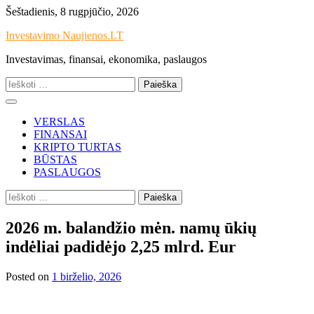
Skip
Šeštadienis, 8 rugpjūčio, 2026
to
Investavimo Naujienos.LT
content
Investavimas, finansai, ekonomika, paslaugos
Ieškoti:
VERSLAS
FINANSAI
KRIPTO TURTAS
BŪSTAS
PASLAUGOS
Ieškoti:
2026 m. balandžio mėn. namų ūkių
indėliai padidėjo 2,25 mlrd. Eur
Posted on
1 birželio, 2026