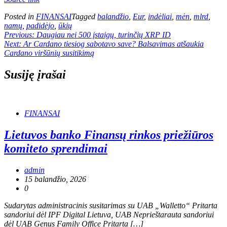
Posted in
FINANSAI
Tagged
balandžio
,
Eur
,
indėliai
,
mėn
,
mlrd
,
namų
,
padidėjo
,
ūkių
Navigacija
Previous:
Daugiau nei 500 įstaigų, turinčių XRP ID
Next:
Ar Cardano tiesiog sabotavo save? Balsavimas atšaukia
tarp
Cardano viršūnių susitikimą
įrašų
Susiję įrašai
FINANSAI
Lietuvos banko Finansų rinkos priežiūros
komiteto sprendimai
admin
15 balandžio, 2026
0
Sudarytas administracinis susitarimas su UAB „Walletto“ Pritarta
sandoriui dėl IPF Digital Lietuva, UAB Neprieštarauta sandoriui
dėl UAB Genus Family Office Pritarta […]