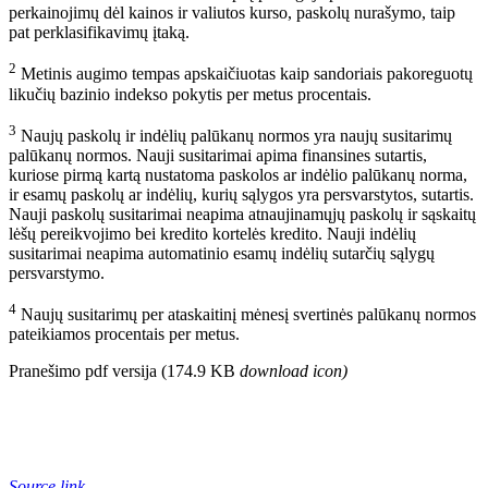
perkainojimų dėl kainos ir valiutos kurso, paskolų nurašymo, taip
pat perklasifikavimų įtaką.
2
Metinis augimo tempas apskaičiuotas kaip sandoriais pakoreguotų
likučių bazinio indekso pokytis per metus procentais.
3
Naujų paskolų ir indėlių palūkanų normos yra naujų susitarimų
palūkanų normos. Nauji susitarimai apima finansines sutartis,
kuriose pirmą kartą nustatoma paskolos ar indėlio palūkanų norma,
ir esamų paskolų ar indėlių, kurių sąlygos yra persvarstytos, sutartis.
Nauji paskolų susitarimai neapima atnaujinamųjų paskolų ir sąskaitų
lėšų pereikvojimo bei kredito kortelės kredito. Nauji indėlių
susitarimai neapima automatinio esamų indėlių sutarčių sąlygų
persvarstymo.
4
Naujų susitarimų per ataskaitinį mėnesį svertinės palūkanų normos
pateikiamos procentais per metus.
Pranešimo pdf versija (174.9 KB
download icon
)
Source link