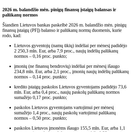
2026 m. balandžio mėn. pinigų finansų įstaigų balansas ir
palūkanų normos
Šiandien Lietuvos bankas paskelbė 2026 m. balandžio mėn. pinigų
finansų įstaigų (PFĮ) balanso ir palūkanų normų duomenis, kurie
rodo, kad:
Lietuvos gyventojų (namų ūkių) indėliai per mėnesį padidėjo
2 250,3 mln. Eur, arba 7,9 proc., naujų indėlių palūkanų
normos – 0,16 proc. punkto;
įmonių (ne finansų bendrovių) indėliai per mėnesį išaugo
234,8 mln. Eur, arba 2,1 proc., įmonių naujų indėlių palūkanų
normos – 0,14 proc. punkto;
kredito įstaigų paskolos Lietuvos gyventojams padidėjo 73,6
mln. Eur, arba 0,4 proc., naujų paskolų palūkanų normos
sumažėjo 0,17 proc. punkto;
paskolos Lietuvos gyventojams vartojimui per mėnesį
sumažėjo 1,4 proc., naujų paskolų vartojimui palūkanų
normos – 0,50 proc. punkto;
paskolos Lietuvos įmonėms išaugo 155,5 mln. Eur, arba 1,1