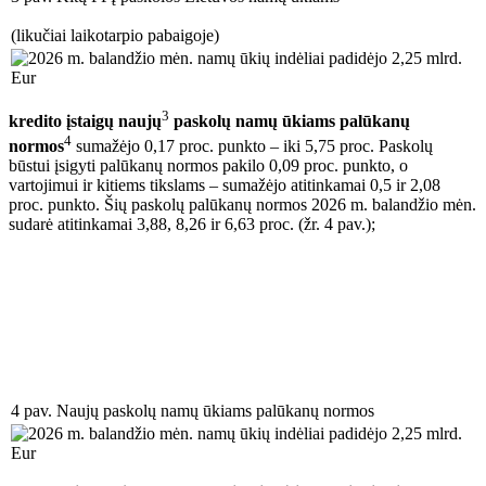
(likučiai laikotarpio pabaigoje)
3
kredito įstaigų naujų
paskolų namų ūkiams palūkanų
4
normos
sumažėjo 0,17 proc. punkto – iki 5,75 proc. Paskolų
būstui įsigyti palūkanų normos pakilo 0,09 proc. punkto, o
vartojimui ir kitiems tikslams – sumažėjo atitinkamai 0,5 ir 2,08
proc. punkto. Šių paskolų palūkanų normos 2026 m. balandžio mėn.
sudarė atitinkamai 3,88, 8,26 ir 6,63 proc. (žr. 4 pav.);
4 pav. Naujų paskolų namų ūkiams palūkanų normos