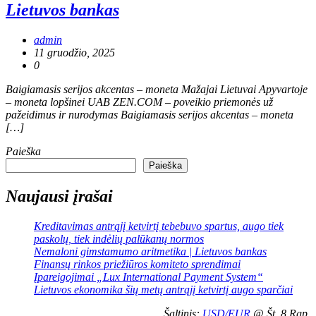
Lietuvos bankas
admin
11 gruodžio, 2025
0
Baigiamasis serijos akcentas – moneta Mažajai Lietuvai Apyvartoje
– moneta lopšinei UAB ZEN.COM – poveikio priemonės už
pažeidimus ir nurodymas Baigiamasis serijos akcentas – moneta
[…]
Paieška
Paieška
Naujausi įrašai
Kreditavimas antrąjį ketvirtį tebebuvo spartus, augo tiek
paskolų, tiek indėlių palūkanų normos
Nemaloni gimstamumo aritmetika | Lietuvos bankas
Finansų rinkos priežiūros komiteto sprendimai
Įpareigojimai „Lux International Payment System“
Lietuvos ekonomika šių metų antrąjį ketvirtį augo sparčiai
Šaltinis:
USD/EUR
@ Št, 8 Rgp.