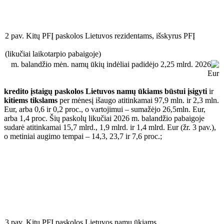
2 pav. Kitų PFĮ paskolos Lietuvos rezidentams, išskyrus PFĮ
(likučiai laikotarpio pabaigoje)
kredito įstaigų paskolos Lietuvos namų ūkiams būstui įsigyti
ir
kitiems tikslams
per mėnesį išaugo atitinkamai 97,9 mln. ir 2,3 mln.
Eur, arba 0,6 ir 0,2 proc., o vartojimui – sumažėjo 26,5mln. Eur,
arba 1,4 proc. Šių paskolų likučiai 2026 m. balandžio pabaigoje
sudarė atitinkamai 15,7 mlrd., 1,9 mlrd. ir 1,4 mlrd. Eur (žr. 3 pav.),
o metiniai augimo tempai – 14,3, 23,7 ir 7,6 proc.;
3 pav. Kitų PFĮ paskolos Lietuvos namų ūkiams