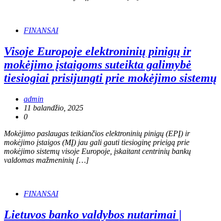
FINANSAI
Visoje Europoje elektroninių pinigų ir
mokėjimo įstaigoms suteikta galimybė
tiesiogiai prisijungti prie mokėjimo sistemų
admin
11 balandžio, 2025
0
Mokėjimo paslaugas teikiančios elektroninių pinigų (EPĮ) ir
mokėjimo įstaigos (MĮ) jau gali gauti tiesioginę prieigą prie
mokėjimo sistemų visoje Europoje, įskaitant centrinių bankų
valdomas mažmeninių […]
FINANSAI
Lietuvos banko valdybos nutarimai |