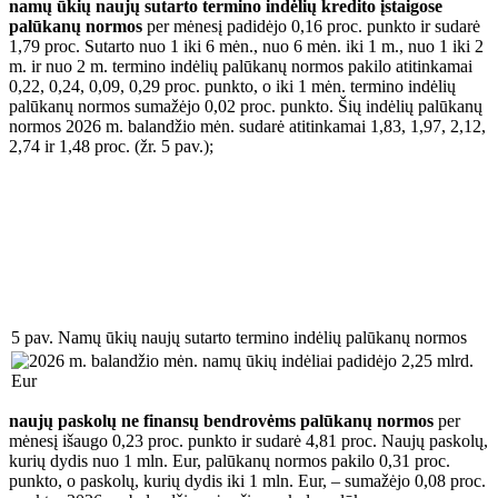
namų ūkių naujų sutarto termino indėlių kredito įstaigose
palūkanų normos
per mėnesį padidėjo 0,16 proc. punkto ir sudarė
1,79 proc. Sutarto nuo 1 iki 6 mėn., nuo 6 mėn. iki 1 m., nuo 1 iki 2
m. ir nuo 2 m. termino indėlių palūkanų normos pakilo atitinkamai
0,22, 0,24, 0,09, 0,29 proc. punkto, o iki 1 mėn. termino indėlių
palūkanų normos sumažėjo 0,02 proc. punkto. Šių indėlių palūkanų
normos 2026 m. balandžio mėn. sudarė atitinkamai 1,83, 1,97, 2,12,
2,74 ir 1,48 proc. (žr. 5 pav.);
5 pav. Namų ūkių naujų sutarto termino indėlių palūkanų normos
naujų paskolų ne finansų bendrovėms palūkanų normos
per
mėnesį išaugo 0,23 proc. punkto ir sudarė 4,81 proc. Naujų paskolų,
kurių dydis nuo 1 mln. Eur, palūkanų normos pakilo 0,31 proc.
punkto, o paskolų, kurių dydis iki 1 mln. Eur, – sumažėjo 0,08 proc.