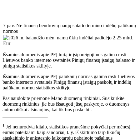
7 pav. Ne finansų bendrovių naujų sutarto termino indėlių palūkanų
normos
Išsamius duomenis apie PFĮ turtą ir įsipareigojimus galima rasti
Lietuvos banko interneto svetainės Pinigų finansų įstaigų balanso ir
pinigų statistikos skiltyje.
Išsamius duomenis apie PFĮ palūkanų normas galima rasti Lietuvos
banko interneto svetainės Pinigų finansų įstaigų paskolų ir indėlių
palūkanų normų statistikos skiltyje.
Pasinaudokite priemone Mano duomenų rinkiniai. Susikurkite
duomenų rinkinius, jie bus išsaugoti jūsų paskyroje, o duomenys
automatiškai atsinaujins, kai tik bus paskelbti.
1
Jei nenurodyta kitaip, statistikos pranešime pokyčiai per mėnesį
eurais pateikiami kaip sandoriai, t. y. iš skirtumo tarp likučių
ataskaitinio ir ankstesnio laikotarpių pabaigoje pašalinus