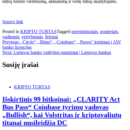
mūsų turinio vientisumą, aktualumą ir vertę mūsų skaitytojams.
Source link
Posted in
KRIPTO TURTAS
Tagged
neregistruotais
,
popieriais
,
vadinami
,
vertybiniais
,
žetonai
Navigacija
Previous:
„Circle“, „Bitgo“, „Coinbase“, „Paxos“ kreipiasi į JAV
bankų licencijas
tarp
Next:
Lietuvos banko valdybos nutarimai | Lietuvos bankas
įrašų
Susiję įrašai
KRIPTO TURTAS
Išskirtinis 99 bitkoinai: „CLARITY Act
Bus Pass“ Coinbase tyrimų vadovas
„Bullish“, kai Volstritas ir kriptovaliutų
titanai nusileidžia DC