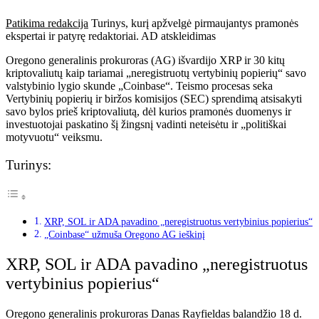
Patikima redakcija
Turinys, kurį apžvelgė pirmaujantys pramonės
ekspertai ir patyrę redaktoriai. AD atskleidimas
Oregono generalinis prokuroras (AG) išvardijo XRP ir 30 kitų
kriptovaliutų kaip tariamai „neregistruotų vertybinių popierių“ savo
valstybinio lygio skunde „Coinbase“. Teismo procesas seka
Vertybinių popierių ir biržos komisijos (SEC) sprendimą atsisakyti
savo bylos prieš kriptovaliutą, dėl kurios pramonės duomenys ir
investuotojai paskatino šį žingsnį vadinti neteisėtu ir „politiškai
motyvuotu“ veiksmu.
Turinys:
XRP, SOL ir ADA pavadino „neregistruotus vertybinius popierius“
„Coinbase“ užmuša Oregono AG ieškinį
XRP, SOL ir ADA pavadino „neregistruotus
vertybinius popierius“
Oregono generalinis prokuroras Danas Rayfieldas balandžio 18 d.