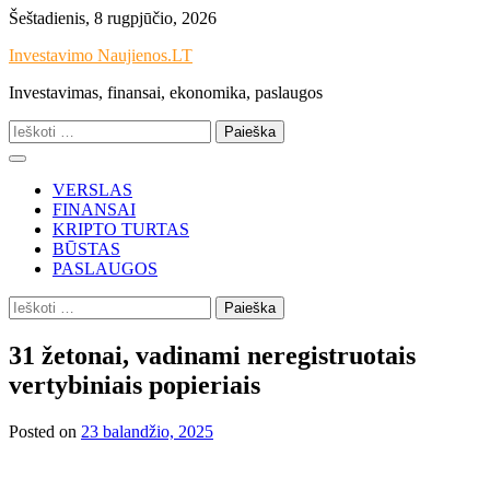
Skip
Šeštadienis, 8 rugpjūčio, 2026
to
Investavimo Naujienos.LT
content
Investavimas, finansai, ekonomika, paslaugos
Ieškoti:
VERSLAS
FINANSAI
KRIPTO TURTAS
BŪSTAS
PASLAUGOS
Ieškoti:
31 žetonai, vadinami neregistruotais
vertybiniais popieriais
Posted on
23 balandžio, 2025