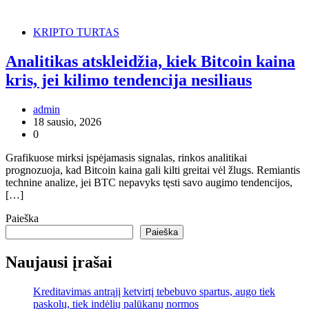
KRIPTO TURTAS
Analitikas atskleidžia, kiek Bitcoin kaina
kris, jei kilimo tendencija nesiliaus
admin
18 sausio, 2026
0
Grafikuose mirksi įspėjamasis signalas, rinkos analitikai
prognozuoja, kad Bitcoin kaina gali kilti greitai vėl žlugs. Remiantis
technine analize, jei BTC nepavyks tęsti savo augimo tendencijos,
[…]
Paieška
Paieška
Naujausi įrašai
Kreditavimas antrąjį ketvirtį tebebuvo spartus, augo tiek
paskolų, tiek indėlių palūkanų normos