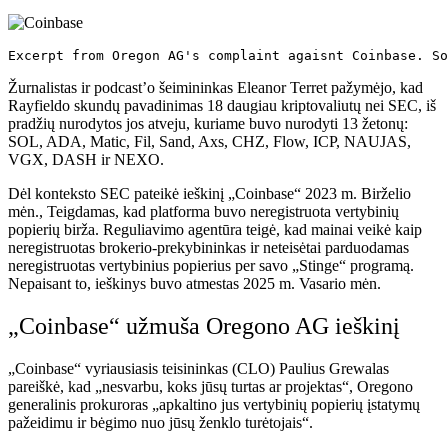
Excerpt from Oregon AG's complaint agaisnt Coinbase. So
Žurnalistas ir podcast’o šeimininkas Eleanor Terret pažymėjo, kad
Rayfieldo skundų pavadinimas 18 daugiau kriptovaliutų nei SEC, iš
pradžių nurodytos jos atveju, kuriame buvo nurodyti 13 žetonų:
SOL, ADA, Matic, Fil, Sand, Axs, CHZ, Flow, ICP, NAUJAS,
VGX, DASH ir NEXO.
Dėl konteksto SEC pateikė ieškinį „Coinbase“ 2023 m. Birželio
mėn., Teigdamas, kad platforma buvo neregistruota vertybinių
popierių birža. Reguliavimo agentūra teigė, kad mainai veikė kaip
neregistruotas brokerio-prekybininkas ir neteisėtai parduodamas
neregistruotas vertybinius popierius per savo „Stinge“ programą.
Nepaisant to, ieškinys buvo atmestas 2025 m. Vasario mėn.
„Coinbase“ užmuša Oregono AG ieškinį
„Coinbase“ vyriausiasis teisininkas (CLO) Paulius Grewalas
pareiškė, kad „nesvarbu, koks jūsų turtas ar projektas“, Oregono
generalinis prokuroras „apkaltino jus vertybinių popierių įstatymų
pažeidimu ir bėgimo nuo jūsų ženklo turėtojais“.