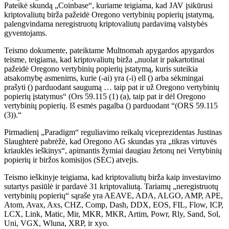
Pateikė skundą „Coinbase“, kuriame teigiama, kad JAV įsikūrusi
kriptovaliutų birža pažeidė Oregono vertybinių popierių įstatymą,
palengvindama neregistruotų kriptovaliutų pardavimą valstybės
gyventojams.
Teismo dokumente, pateiktame Multnomah apygardos apygardos
teisme, teigiama, kad kriptovaliutų birža „nuolat ir pakartotinai
pažeidė Oregono vertybinių popierių įstatymą, kuris suteikia
atsakomybę asmenims, kurie (-ai) yra (-i) ell () arba sėkmingai
prašyti () parduodant saugumą … taip pat ir už Oregono vertybinių
popierių įstatymus“ (Ors 59.115 (1) (a), taip pat ir dėl Oregono
vertybinių popierių. Iš esmės pagalba () parduodant “(ORS 59.115
(3)).“
Pirmadienį „Paradigm“ reguliavimo reikalų viceprezidentas Justinas
Slaughterė pabrėžė, kad Oregono AG skundas yra „tikras virtuvės
kriauklės ieškinys“, apimantis žymiai daugiau žetonų nei Vertybinių
popierių ir biržos komisijos (SEC) atvejis.
Teismo ieškinyje teigiama, kad kriptovaliutų birža kaip investavimo
sutartys pasiūlė ir pardavė 31 kriptovaliutą. Tariamų „neregistruotų
vertybinių popierių“ sąraše yra AEAVE, ADA, ALGO, AMP, APE,
Atom, Avax, Axs, CHZ, Comp, Dash, DDX, EOS, FIL, Flow, ICP,
LCX, Link, Matic, Mir, MKR, MKR, Artim, Powr, Rly, Sand, Sol,
Uni, VGX, Wluna, XRP, ir xyo.