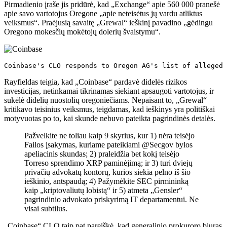
Pirmadienio įraše jis pridūrė, kad „Exchange“ apie 560 000 pranešė
apie savo vartotojus Oregone „apie neteisėtus jų vardu atliktus
veiksmus“. Praėjusią savaitę „Grewal“ ieškinį pavadino „gėdingu
Oregono mokesčių mokėtojų dolerių švaistymu“.
Coinbase's CLO responds to Oregon AG's list of alleged 
Rayfieldas teigia, kad „Coinbase“ pardavė didelės rizikos
investicijas, netinkamai tikrinamas siekiant apsaugoti vartotojus, ir
sukėlė didelių nuostolių oregoniečiams. Nepaisant to, „Grewal“
kritikavo teisinius veiksmus, teigdamas, kad ieškinys yra politiškai
motyvuotas po to, kai skunde nebuvo pateikta pagrindinės detalės.
Pažvelkite ne toliau kaip 9 skyrius, kur 1) nėra teisėjo
Failos įsakymas, kuriame pateikiami @Secgov bylos
apeliacinis skundas; 2) praleidžia bet kokį teisėjo
Torreso sprendimo XRP paminėjimą; ir 3) turi dviejų
privačių advokatų kontorų, kurios siekia pelno iš šio
ieškinio, antspaudą; 4) Pažymėkite SEC pirmininką
kaip „kriptovaliutų lobistą“ ir 5) atmeta „Gensler“
pagrindinio advokato priskyrimą IT departamentui. Ne
visai subtilus.
„Coinbase“ CLO taip pat pareiškė, kad generalinio prokuroro biuras