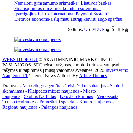
Nemaloni gimstamumo aritmetika | Lietuvos bankas
Finansų rinkos priežiūros komiteto sprendimai
Įpareigojimai „Lux International Payment System“
Lietuvos ekonomika šių metų antrąjį ketvirtį augo sparčiai
Šaltinis:
USD/EUR
@ Št, 8 Rgp.
WEBSTUDIO.LT
© SKAITMENINIO MARKETINGO
PASLAUGOS. SEO tekstų rašymas, turinio kūrimas, straipsnių
rašymas ir talpinimas į mūsų valdomas svetaines. 2026
Investavimo
Naujienos.LT
Theme: News Articles By
Adore Themes
.
Draugai: -
Marketingo agentūra
-
Teisinės konsultacijos
-
Skaidrių
skenavimas
-
Klaipedos miesto naujienos
-
Miesto
naujienos
-
Saulius Narbutas
-
Įvaizdžio kūrimas
-
Veidoskaita
-
Teniso treniruotės
- Pranešimai spaudai -
Kauno naujienos
-
Regionų naujienos
-
Palangos naujienos