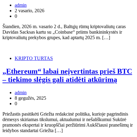
admin
2 vasario, 2026
0
Šiandien, 2026 m. vasario 2 d., Baltųjų rūmų kriptovaliutų caras
Davidas Sacksas kartu su „Coinbase“ priims bankininkystės ir
kriptovaliutų prekybos grupes, kad aptartų 2025 m. […]
KRIPTO TURTAS
„Ethereum“ labai neįvertintas prieš BTC
– tiekimo slėgis gali atidėti atkūrimą
admin
8 gegužės, 2025
0
Priežastis pasitikėti Griežta redakcinė politika, kurioje pagrindinis
dėmesys skiriamas tikslumui, aktualumui ir nešališkumui Sukūrė
pramonės ekspertai ir kruopščiai peržiūrimi Aukščiausi pranešimų ir
leidybos standartai Griežta […]