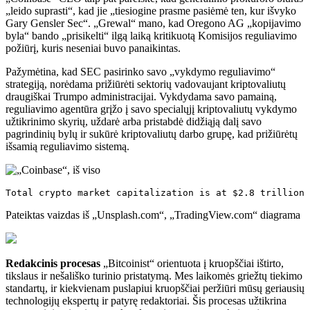
„leido suprasti“, kad jie „tiesiogine prasme pasiėmė ten, kur išvyko
Gary Gensler Sec“. „Grewal“ mano, kad Oregono AG „kopijavimo
byla“ bando „prisikelti“ ilgą laiką kritikuotą Komisijos reguliavimo
požiūrį, kuris neseniai buvo panaikintas.
Pažymėtina, kad SEC pasirinko savo „vykdymo reguliavimo“
strategiją, norėdama prižiūrėti sektorių vadovaujant kriptovaliutų
draugiškai Trumpo administracijai. Vykdydama savo pamainą,
reguliavimo agentūra grįžo į savo specialųjį kriptovaliutų vykdymo
užtikrinimo skyrių, uždarė arba pristabdė didžiąją dalį savo
pagrindinių bylų ir sukūrė kriptovaliutų darbo grupę, kad prižiūrėtų
išsamią reguliavimo sistemą.
Total crypto market capitalization is at $2.8 trillion 
Pateiktas vaizdas iš „Unsplash.com“, „TradingView.com“ diagrama
Redakcinis procesas
„Bitcoinist“ orientuota į kruopščiai ištirto,
tikslaus ir nešališko turinio pristatymą. Mes laikomės griežtų tiekimo
standartų, ir kiekvienam puslapiui kruopščiai peržiūri mūsų geriausių
technologijų ekspertų ir patyrę redaktoriai. Šis procesas užtikrina