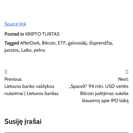
Source link
Posted in
KRIPTO TURTAS
Tagged
AfterDark
,
Bitcoin
,
ETF
,
galvosūkį
,
išsprendžia
,
juostos
,
Laiko
,
pelnu
Navigacija
Previous:
Next:
tarp
Lietuvos banko valdybos
„SpaceX“ 94 mln. USD vertės
įrašų
nutarimai | Lietuvos bankas
Bitcoin judėjimas sukelia
klausimų apie IPO laiką
Susiję įrašai