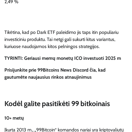
2,49 %
Tikėtina, kad po Dark ETF paleidimo jis taps itin populiariu
investiciniu produktu. Tai netgi gali sukurti kitus variantus,
kuriuose naudojamos kitos pelningos strategijos.
TYRINTI: Geriausi memų monetų ICO investuoti 2025 m
Prisijunkite prie 99Bitcoins News Discord čia, kad
gautumėte naujausius rinkos atnaujinimus
Kodėl galite pasitikėti 99 bitkoinais
10+ metų
Įkurta 2013 m., „99Bitcoin“ komandos nariai yra kriptovaliutų