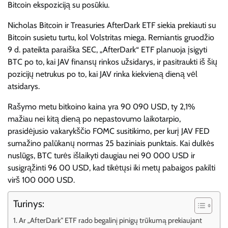
Bitcoin ekspoziciją su posūkiu.
Nicholas Bitcoin ir Treasuries AfterDark ETF siekia prekiauti su
Bitcoin susietu turtu, kol Volstritas miega. Remiantis gruodžio
9 d. pateikta paraiška SEC, „AfterDark“ ETF planuoja įsigyti
BTC po to, kai JAV finansų rinkos užsidarys, ir pasitraukti iš šių
pozicijų netrukus po to, kai JAV rinka kiekvieną dieną vėl
atsidarys.
Rašymo metu bitkoino kaina yra 90 090 USD, ty 2,1%
mažiau nei kitą dieną po nepastovumo laikotarpio,
prasidėjusio vakarykščio FOMC susitikimo, per kurį JAV FED
sumažino palūkanų normas 25 baziniais punktais. Kai dulkės
nuslūgs, BTC turės išlaikyti daugiau nei 90 000 USD ir
susigrąžinti 96 00 USD, kad tikėtųsi iki metų pabaigos pakilti
virš 100 000 USD.
Turinys:
Ar „AfterDark“ ETF rado begalinį pinigų trūkumą prekiaujant