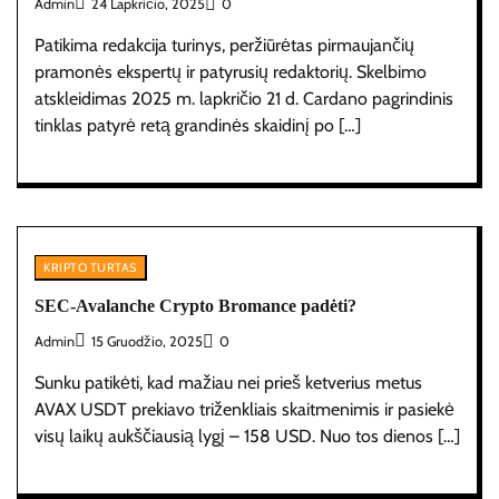
Admin
24 Lapkričio, 2025
0
Patikima redakcija turinys, peržiūrėtas pirmaujančių
pramonės ekspertų ir patyrusių redaktorių. Skelbimo
atskleidimas 2025 m. lapkričio 21 d. Cardano pagrindinis
tinklas patyrė retą grandinės skaidinį po […]
KRIPTO TURTAS
SEC-Avalanche Crypto Bromance padėti?
Admin
15 Gruodžio, 2025
0
Sunku patikėti, kad mažiau nei prieš ketverius metus
AVAX USDT prekiavo triženkliais skaitmenimis ir pasiekė
visų laikų aukščiausią lygį – 158 USD. Nuo tos dienos […]