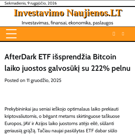
Skip
Sekmadienis, 9 rugpjūčio, 2026
Investavimo Naujienos.LT
to
content
Investavimas, finansai, ekonomika, paslaugos
AfterDark ETF išsprendžia Bitcoin
laiko juostos galvosūkį su 222% pelnu
Posted on
11 gruodžio, 2025
Prekybininkai jau seniai ieškojo optimalaus laiko prekiauti
kriptovaliutomis, o bėgant metams skirtinguose taškuose
Europos, JAV ir Azijos laiko juostoms atėjo eilė, siūlanti
geriausią grąžą. Tačiau naujai pasiūlytas ETF dabar siūlo