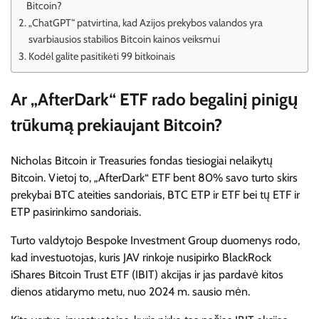
Bitcoin?
„ChatGPT“ patvirtina, kad Azijos prekybos valandos yra
svarbiausios stabilios Bitcoin kainos veiksmui
Kodėl galite pasitikėti 99 bitkoinais
Ar „AfterDark“ ETF rado begalinį pinigų
trūkumą prekiaujant Bitcoin?
Nicholas Bitcoin ir Treasuries fondas tiesiogiai nelaikytų
Bitcoin. Vietoj to, „AfterDark“ ETF bent 80% savo turto skirs
prekybai BTC ateities sandoriais, BTC ETP ir ETF bei tų ETF ir
ETP pasirinkimo sandoriais.
Turto valdytojo Bespoke Investment Group duomenys rodo,
kad investuotojas, kuris JAV rinkoje nusipirko BlackRock
iShares Bitcoin Trust ETF (IBIT) akcijas ir jas pardavė kitos
dienos atidarymo metu, nuo 2024 m. sausio mėn.