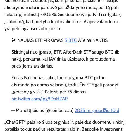
Kita vertus, investuotojas, kuris pirko tas pačias IBIT akcijas
atidarymo metu ir pardavė jas uždarymo metu, per tą patį
laikotarpį nukristų -40,5%. Šie duomenys patvirtina ilgalaikį
įsitikinimą, kad prekyba kriptovaliutomis Azijos valandomis
yra pelningiausia laiko juosta.
🚨 NAUJAS ETF PIRKIMAS
$ BTC
ATeina NAKTIS!
Skirtingai nuo įprastų ETF, AfterDark ETF saugo BTC tik
naktį, perkama, kai JAV rinka užsidaro, ir parduodama
prieš jiems atsidarius.
Ericas Balchunas sako, kad dauguma BTC pelno
atsiranda po darbo valandų, todėl šis ETF gali parodyti
„geresnę grąžą“. Paleisti per 75 dienas.
pic.twitter.com/Ipg9DaHZAP
— Monetų biuras (@coinbureau)
2025 m. gruodžio 10 d
„ChatGPT“ palaiko šiuos teiginius ir, paleidus duomenų rinkinį,
pateikia tokius pačius rezultatus kaip ir „Bespoke Investment