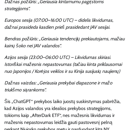
Dažnas požiūris: „Geriausia kintamumu pagrįstoms
strategijoms“.
Europos sesija (07:00–16:00 UTC) – didelis likvidumas,
dažnai prasideda kasdien prieš prasidedant JAV sesijai.
Bendras požiūris: „Geriausia tendencijų prekiautojams, mažiau
kainų šoko nei JAV valandos“.
Azijos sesija (23:00–06:00 UTC) – Likvidumas skiriasi.
Istoriškai mažesnis nepastovumas (tačiau kinta priklausomai
nuo Japonijos / Korėjos veiklos ir su Kinija susijusių naujienų)
Dažnas vaizdas: „Geriausia prekybai diapazone ir mažo
triukšmo sąrankoms“.
Šis „ChatGPT“ prekybos laiko juostų suskirstymas pabrėžia,
kad Azijos valandos yra idealios prekybos strategijoms,
tokioms kaip „AfterDark ETF“, nes mažesnis likvidumas ir
mažesnis nepastovumas leidžia gauti pastovesnį pelną
perkant Niujorko prekybos metu ir parduodant kitą NY