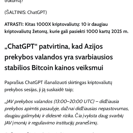
(ŠALTINIS: ChatGPT)
ATRASTI: Kitas 1000X kriptovaliutų: 10 ir daugiau
kriptovaliutų žetonų, kurie gali pasiekti 1000 kartų 2025 m.
„ChatGPT“ patvirtina, kad Azijos
prekybos valandos yra svarbiausios
stabilios Bitcoin kainos veiksmui
Paprašius ChatGPT išanalizuoti skirtingas kriptovaliutų
prekybos sesijas, ji ją suskaidė taip;
„JAV prekybos valandos (13:00–20:00 UTC) – didžiausia
prekybos apimtis pasaulyje, dažnai didžiausias nepastovumas,
daugiau galimybių ir didesnė rizika. Čia įvyksta daug svarbių
JAV įmonių ir reguliavimo institucijų pranešimų.