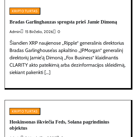
KRIPTO TURTAS
Bradas Garlinghauzas sprogsta prieš Jamie Dimoną
Admin
15 Birželio, 2026
0
Šiandien XRP naujienose „Ripple“ generalinis direktorius
Bradas Garlinghouse’as apkaltino „JPMorgan“ generalinį
direktorių Jamie’ą Dimoną „Fox Business“ klaidinantis
CLARITY akto pateikimą arba dezinformacijos skleidimą,
siekiant pakenkti […]
KRIPTO TURTAS
Hoskinsonas iškviečia Feds, Solana pagrindinius
objektus