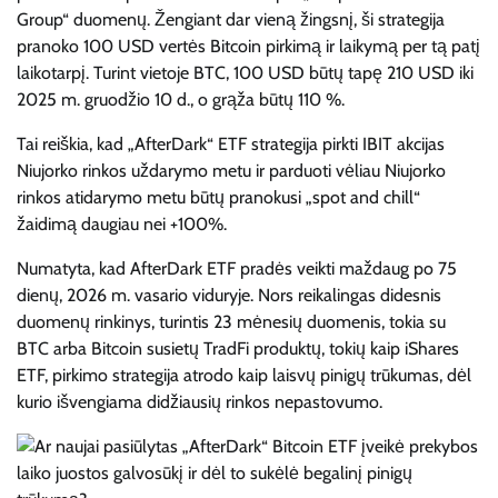
Group“ duomenų. Žengiant dar vieną žingsnį, ši strategija
pranoko 100 USD vertės Bitcoin pirkimą ir laikymą per tą patį
laikotarpį. Turint vietoje BTC, 100 USD būtų tapę 210 USD iki
2025 m. gruodžio 10 d., o grąža būtų 110 %.
Tai reiškia, kad „AfterDark“ ETF strategija pirkti IBIT akcijas
Niujorko rinkos uždarymo metu ir parduoti vėliau Niujorko
rinkos atidarymo metu būtų pranokusi „spot and chill“
žaidimą daugiau nei +100%.
Numatyta, kad AfterDark ETF pradės veikti maždaug po 75
dienų, 2026 m. vasario viduryje. Nors reikalingas didesnis
duomenų rinkinys, turintis 23 mėnesių duomenis, tokia su
BTC arba Bitcoin susietų TradFi produktų, tokių kaip iShares
ETF, pirkimo strategija atrodo kaip laisvų pinigų trūkumas, dėl
kurio išvengiama didžiausių rinkos nepastovumo.