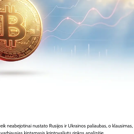
k neabejotinai nustato Rusijos ir Ukrainos paliaubas, o klausimas, 
svarbiausias kintamasis kriptovaliutų rinkos analizėje.