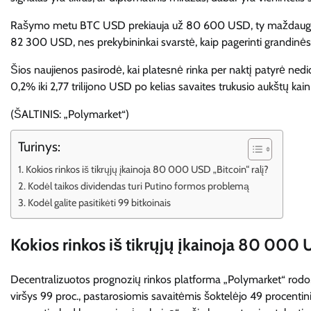
Rašymo metu BTC USD prekiauja už 80 600 USD, ty maždaug +0,
82 300 USD, nes prekybininkai svarstė, kaip pagerinti grandinės 
Šios naujienos pasirodė, kai platesnė rinka per naktį patyrė nedi
0,2% iki 2,77 trilijono USD po kelias savaites trukusio aukštų kai
(ŠALTINIS: „Polymarket“)
Turinys:
Kokios rinkos iš tikrųjų įkainoja 80 000 USD „Bitcoin“ ralį?
Kodėl taikos dividendas turi Putino formos problemą
Kodėl galite pasitikėti 99 bitkoinais
Kokios rinkos iš tikrųjų įkainoja 80 000 U
Decentralizuotos prognozių rinkos platforma „Polymarket“ rodo,
viršys 99 proc., pastarosiomis savaitėmis šoktelėjo 49 procentini