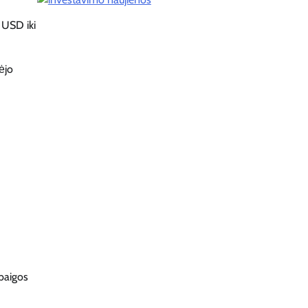
 USD iki
ėjo
baigos