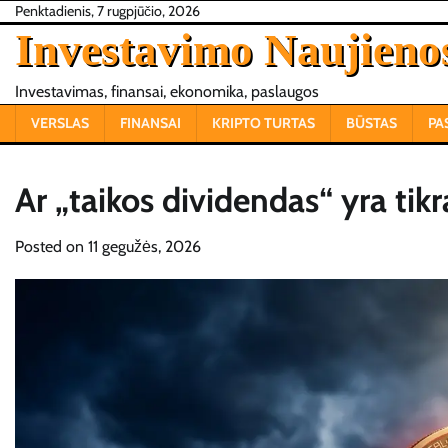
Skip
Penktadienis, 7 rugpjūčio, 2026
to
Investavimo Naujieno
content
Investavimas, finansai, ekonomika, paslaugos
VERSLAS
FINANSAI
KRIPTO TURTAS
BŪSTAS
PA
Ar „taikos dividendas“ yra tikr
Posted on
11 gegužės, 2026