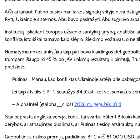
Aiškiai tariant, Putino pasiekimai taikos signalų srityje nėra dži
Rytų Ukrainoje sistemos. Abu buvo pasirašyti. Abu sugriuvo arba, 
Institucijų, įskaitant Europos užsienio santykių tarybą, analitikai 
konfliktą istoriškai tarnavo kaip slėgio išleidimo vožtuvas, o ne 
Numatymo rinkos anksčiau taip pat buvo klaidingos dėl geopoliti
trumpam išaugo iki 45 % po JAV rinkimų rezultatų ir pirmųjų Trum
pradžioje.
Putinas: „Manau, kad konfliktas Ukrainoje artėja prie pabaigos
Jei taip atsitiks
$ BTC
sulaužys 84 tūkst., kol vėl sumažės žem
– AlphaIntel (@alpha__clips)
2026 m. gegužės 10 d
Štai paprasta angliška versija, kodėl tai svarbu būtent Bitcoin kain
derybos, ar atnaujintas puolimas, ar Putinas tiesiog atsitrauktų n
Geopolitinės rizikos premija, padidinusi BTC virš 81 000 USD, a