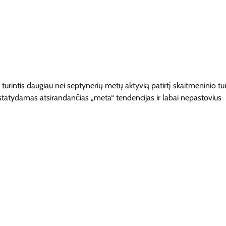
, turintis daugiau nei septynerių metų aktyvią patirtį skaitmeninio tu
nustatydamas atsirandančias „meta“ tendencijas ir labai nepastovius