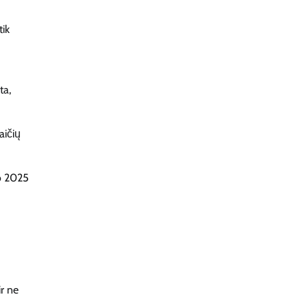
tik
ta,
aičių
uo 2025
r ne