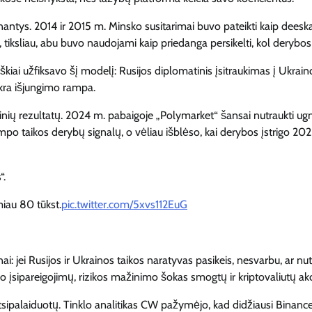
uginantys. 2014 ir 2015 m. Minsko susitarimai buvo pateikti kaip dees
tiksliau, abu buvo naudojami kaip priedanga persikelti, kol derybos 
aiškiai užfiksavo šį modelį: Rusijos diplomatinis įsitraukimas į Ukrain
tikra išjungimo rampa.
nių rezultatų. 2024 m. pabaigoje „Polymarket“ šansai nutraukti ug
po taikos derybų signalų, o vėliau išblėso, kai derybos įstrigo 20
“.
iau 80 tūkst.
pic.twitter.com/5xvs112EuG
ai: jei Rusijos ir Ukrainos taikos naratyvas pasikeis, nesvarbu, ar nu
uo įsipareigojimų, rizikos mažinimo šokas smogtų ir kriptovaliutų ak
tsipalaiduotų. Tinklo analitikas CW pažymėjo, kad didžiausi Binanc