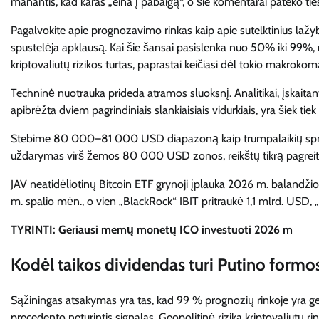
manantis, kad karas „eina į pabaigą“, o šie komentarai pateko tiesia
Pagalvokite apie prognozavimo rinkas kaip apie sutelktinius lažyba
spustelėja apklausą. Kai šie šansai pasislenka nuo 50% iki 99%, rin
kriptovaliutų rizikos turtas, paprastai keičiasi dėl tokio makrok
Techninė nuotrauka prideda atramos sluoksnį. Analitikai, įskaitant
apibrėžta dviem pagrindiniais slankiaisiais vidurkiais, yra šiek
Stebime 80 000–81 000 USD diapazoną kaip trumpalaikių sprendim
uždarymas virš žemos 80 000 USD zonos, reikštų tikrą pagreitį
JAV neatidėliotinų Bitcoin ETF grynoji įplauka 2026 m. balandži
m. spalio mėn., o vien „BlackRock“ IBIT pritraukė 1,1 mlrd. USD,
TYRINTI: Geriausi memų monetų ICO investuoti 2026 m
Kodėl taikos dividendas turi Putino form
Sąžiningas atsakymas yra tas, kad 99 % prognozių rinkoje yra ge
precedento neturintis signalas. Geopolitinė rizika kriptovaliutų r