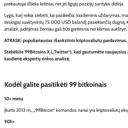
prekiautojai išlieka kritiniai, net jei ilgųjų pozicijų santykis didėja.
Lygis, kurį reikia stebėti, kai pasikeičia: kasdieninis uždarymas,
tiesiogiai suaktyvintų 75 000 USD balandį pasiekiančią dugną. K
analizė, judėjimas žemiau gali būti greitesnis nei kilimas aukštyn.
ATRASK: populiariausias išankstinis kriptovaliutų pardavimas, k
Stebėkite 99Bitcoins X („Twitter“), kad gautumėte naujausius
kasdienę ekspertų rinkos analizę.
Kodėl galite pasitikėti 99 bitkoinais
10+ metų
Įkurta 2013 m., „99Bitcoin“ komandos nariai yra kriptovaliutų eks
90h+