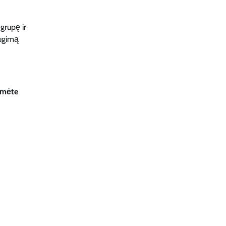
grupę ir
lugimą
tumėte