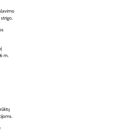
kalavimo
strigo.
os
nį
26 m.
trūktų
cijoms.
e