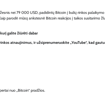
 mažesnis nei 79 000 USD, padidintų Bitcoin į bulių rinkos palaikymo 
aip parodė mūsų ankstesnė Bitcoin reakcijos į taikos susitarimo ž
urį galite žiūrėti dabar
 rinkos atnaujinimus, ir užsiprenumeruokite „YouTube“, kad gau
pertai nuo „Bitcoin“ pradžios.