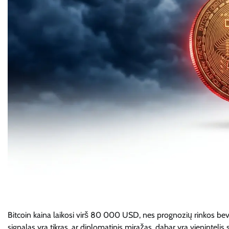
Bitcoin kaina laikosi virš 80 000 USD, nes prognozių rinkos bevei
signalas yra tikras, ar diplomatinis miražas, dabar yra vienintelis 