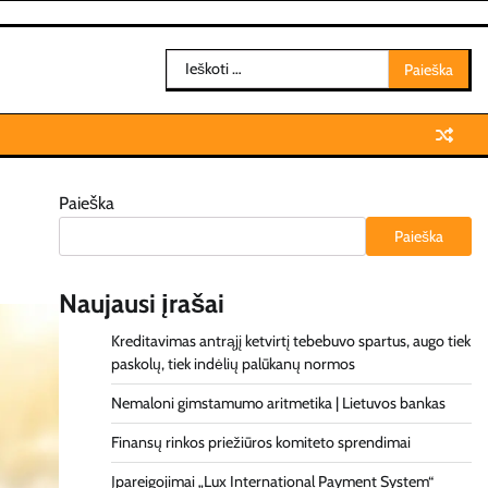
Ieškoti:
Paieška
Paieška
Naujausi įrašai
Kreditavimas antrąjį ketvirtį tebebuvo spartus, augo tiek
paskolų, tiek indėlių palūkanų normos
Nemaloni gimstamumo aritmetika | Lietuvos bankas
Finansų rinkos priežiūros komiteto sprendimai
Įpareigojimai „Lux International Payment System“