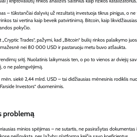
i į kriptovaliutų rinkos analizės šaltinius kaip rizikos katalizatorius.
s – tūkstančiai dalyvių už rezultatą investuoja tikrus pinigus, o ne 
kos tai vertina kaip beveik patvirtinimą. Bitcoin, kaip likvidžiausias
omandos pokyčio.
 „Cryptic Trades“, pažymi, kad „Bitcoin“ bulių rinkos palaikymo juos
 tiek mažesnė nei 80 000 USD ir pastaruoju metu buvo atšaukta.
ų sritį. Nuolatinis laikymasis ten, o po to vienos ar dviejų sav
, o ne palengvėjimą.
o mėn. siekė 2,44 mlrd. USD – tai didžiausias mėnesinis rodiklis n
 „Farside Investors“ duomenimis.
os problemą
riausias minios spėjimas – ne sutartis, ne pasirašytas dokumentas i
inkose neišnyksta, nes lažybų platforma keičia savo koeficientus.