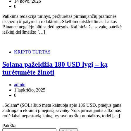
14 kovo, 2026
0
Patikima redakcija turinys, peržiūrėtas pirmaujančių pramonės
ekspertų ir patyrusių redaktorių. Skelbimo atskleidimas Laikas
Binance negalėjo būti sudėtingesnis. Kai birža šią savaitę pateikė
ieškinį dėl šmeižto […]
KRIPTO TURTAS
Solana pažeidžia 180 USD lygį – ką
turėtumėte žinoti
admin
1 lapkričio, 2025
0
„Solana“ (SOL) šiuo metu kainuoja apie 186 USD, praėjus gana
audringam ekranui praėjusią savaitę. Nors pirmaujantis altkoinas
rodė labai nepastovią kainą, vyravo meškų nuotaikos, todėl […]
Paieška