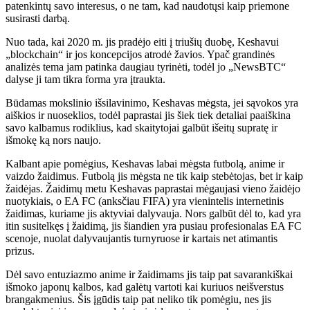
patenkintų savo interesus, o ne tam, kad naudotųsi kaip priemone
susirasti darbą.
Nuo tada, kai 2020 m. jis pradėjo eiti į triušių duobę, Keshavui
„blockchain“ ir jos koncepcijos atrodė žavios. Ypač grandinės
analizės tema jam patinka daugiau tyrinėti, todėl jo „NewsBTC“
dalyse ji tam tikra forma yra įtraukta.
Būdamas mokslinio išsilavinimo, Keshavas mėgsta, jei sąvokos yra
aiškios ir nuoseklios, todėl paprastai jis šiek tiek detaliai paaiškina
savo kalbamus rodiklius, kad skaitytojai galbūt išeitų supratę ir
išmokę ką nors naujo.
Kalbant apie pomėgius, Keshavas labai mėgsta futbolą, anime ir
vaizdo žaidimus. Futbolą jis mėgsta ne tik kaip stebėtojas, bet ir kaip
žaidėjas. Žaidimų metu Keshavas paprastai mėgaujasi vieno žaidėjo
nuotykiais, o EA FC (anksčiau FIFA) yra vienintelis internetinis
žaidimas, kuriame jis aktyviai dalyvauja. Nors galbūt dėl ​​to, kad yra
itin susitelkęs į žaidimą, jis šiandien yra pusiau profesionalas EA FC
scenoje, nuolat dalyvaujantis turnyruose ir kartais net atimantis
prizus.
Dėl savo entuziazmo anime ir žaidimams jis taip pat savarankiškai
išmoko japonų kalbos, kad galėtų vartoti kai kuriuos neišverstus
brangakmenius. Šis įgūdis taip pat neliko tik pomėgiu, nes jis