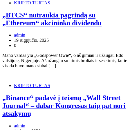
KRIPTO TURTAS
„BTCS“ nutraukia pagrindą su
„Ethereum“ akcininko dividendu
admin
19 rugpjūčio, 2025
0
Mano vardas yra „Godspower Owie“, o aš gimiau ir užaugau Edo
valstijoje, Nigerijoje. Aš užaugau su trimis broliais ir seserimis, kurie
visada buvo mano stabai […]
KRIPTO TURTAS
„Binance“ padavė į teismą „Wall Street
Journal“ – dabar Kongresas taip pat nori
atsakymų
admin