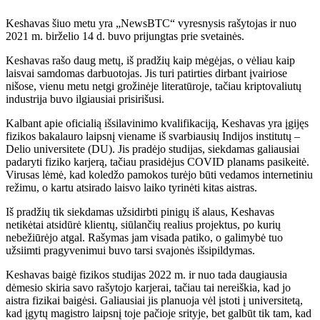
Keshavas šiuo metu yra „NewsBTC“ vyresnysis rašytojas ir nuo
2021 m. birželio 14 d. buvo prijungtas prie svetainės.
Keshavas rašo daug metų, iš pradžių kaip mėgėjas, o vėliau kaip
laisvai samdomas darbuotojas. Jis turi patirties dirbant įvairiose
nišose, vienu metu netgi grožinėje literatūroje, tačiau kriptovaliutų
industrija buvo ilgiausiai prisirišusi.
Kalbant apie oficialią išsilavinimo kvalifikaciją, Keshavas yra įgijęs
fizikos bakalauro laipsnį viename iš svarbiausių Indijos institutų –
Delio universitete (DU). Jis pradėjo studijas, siekdamas galiausiai
padaryti fiziko karjerą, tačiau prasidėjus COVID planams pasikeitė.
Virusas lėmė, kad koledžo pamokos turėjo būti vedamos internetiniu
režimu, o kartu atsirado laisvo laiko tyrinėti kitas aistras.
Iš pradžių tik siekdamas užsidirbti pinigų iš alaus, Keshavas
netikėtai atsidūrė klientų, siūlančių realius projektus, po kurių
nebežiūrėjo atgal. Rašymas jam visada patiko, o galimybė tuo
užsiimti pragyvenimui buvo tarsi svajonės išsipildymas.
Keshavas baigė fizikos studijas 2022 m. ir nuo tada daugiausia
dėmesio skiria savo rašytojo karjerai, tačiau tai nereiškia, kad jo
aistra fizikai baigėsi. Galiausiai jis planuoja vėl įstoti į universitetą,
kad įgytų magistro laipsnį toje pačioje srityje, bet galbūt tik tam, kad