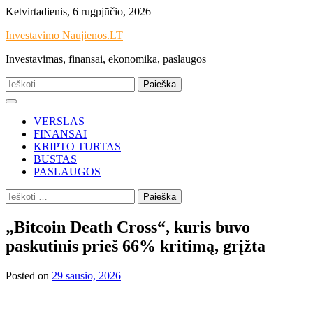
Skip
Ketvirtadienis, 6 rugpjūčio, 2026
to
Investavimo Naujienos.LT
content
Investavimas, finansai, ekonomika, paslaugos
Ieškoti:
VERSLAS
FINANSAI
KRIPTO TURTAS
BŪSTAS
PASLAUGOS
Ieškoti:
„Bitcoin Death Cross“, kuris buvo
paskutinis prieš 66% kritimą, grįžta
Posted on
29 sausio, 2026