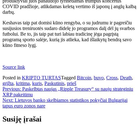
produktyviai juos panaudojo tyrinėdamas trumpus koncertus
COVID pradžioje, atlikdamas keletą vertimo iš japonų į anglų kalbą
darbų.
Keshavas taip pat domisi kūno rengyba, o su judrumu ir pagreičiu
susijusios treniruotės sudaro didelę jo programos dalį dėl jų svarbos
futbolui. Be to, jis taip pat turi labiau tradicinę jėga pagrįstą
programą sporto salėje, kurią jis atlieka, kad išlaikytų bendrą savo
kūno fitneso lygį.
Source link
Posted in
KRIPTO TURTAS
Tagged
Bitcoin
,
buvo
,
Cross
,
Death
,
grįžta
,
kritimą
,
kuris
,
Paskutinis
,
prieš
Navigacija
Previous:
Paskelbtas naujas „Ripple Treasury“ su nauju strateginiu
XRP pakeitimu
tarp
Next:
Lietuvos banko skelbiamos statistikos pokyčiai Bulgarijai
įrašų
tapus euro zonos nare
Susiję įrašai