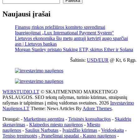
Paieška
Naujausi įrašai
Finansų rinkos priežiūros komiteto sprendimai
Įpareigojimai „Lux International Payment System“
Lietuvos ekonomika šių metų antrąjį ketvirtį augo sparčiai
asn | Lietuvos bankas
Morgan Stanley pristato Staking ETP, skirtus Ether ir Solana
Šaltinis:
USD/EUR
@ Kt, 6 Rgp.
WEBSTUDIO.LT
© SKAITMENINIO MARKETINGO
PASLAUGOS. SEO tekstų rašymas, turinio kūrimas, straipsnių
rašymas ir talpinimas į mūsų valdomas svetaines. 2026
Investavimo
Naujienos.LT
Theme: News Articles By
Adore Themes
.
Draugai: -
Marketingo agentūra
-
Teisinės konsultacijos
-
Skaidrių
skenavimas
-
Klaipedos miesto naujienos
-
Miesto
naujienos
-
Saulius Narbutas
-
Įvaizdžio kūrimas
-
Veidoskaita
-
Teniso treniruotės
- Pranešimai spaudai -
Kauno naujienos
-