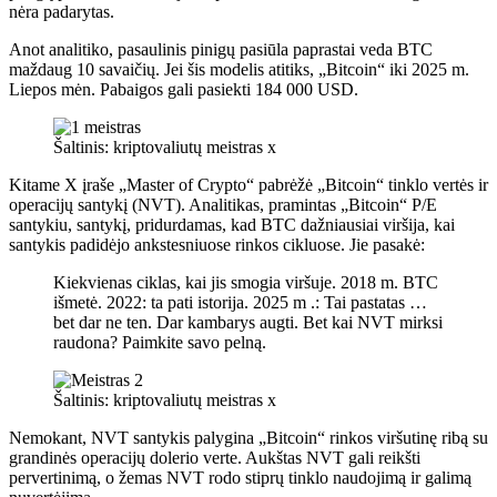
nėra padarytas.
Anot analitiko, pasaulinis pinigų pasiūla paprastai veda BTC
maždaug 10 savaičių. Jei šis modelis atitiks, „Bitcoin“ iki 2025 m.
Liepos mėn. Pabaigos gali pasiekti 184 000 USD.
Šaltinis: kriptovaliutų meistras x
Kitame X įraše „Master of Crypto“ pabrėžė „Bitcoin“ tinklo vertės ir
operacijų santykį (NVT). Analitikas, pramintas „Bitcoin“ P/E
santykiu, santykį, pridurdamas, kad BTC dažniausiai viršija, kai
santykis padidėjo ankstesniuose rinkos cikluose. Jie pasakė:
Kiekvienas ciklas, kai jis smogia viršuje. 2018 m. BTC
išmetė. 2022: ta pati istorija. 2025 m .: Tai pastatas …
bet dar ne ten. Dar kambarys augti. Bet kai NVT mirksi
raudona? Paimkite savo pelną.
Šaltinis: kriptovaliutų meistras x
Nemokant, NVT santykis palygina „Bitcoin“ rinkos viršutinę ribą su
grandinės operacijų dolerio verte. Aukštas NVT gali reikšti
pervertinimą, o žemas NVT rodo stiprų tinklo naudojimą ir galimą