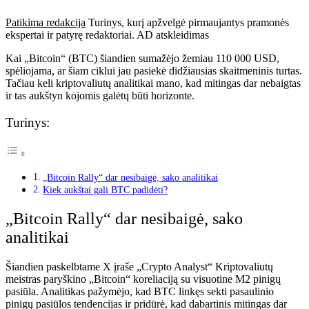
Patikima redakcija
Turinys, kurį apžvelgė pirmaujantys pramonės
ekspertai ir patyrę redaktoriai. AD atskleidimas
Kai „Bitcoin“ (BTC) šiandien sumažėjo žemiau 110 000 USD,
spėliojama, ar šiam ciklui jau pasiekė didžiausias skaitmeninis turtas.
Tačiau keli kriptovaliutų analitikai mano, kad mitingas dar nebaigtas
ir tas aukštyn kojomis galėtų būti horizonte.
Turinys:
„Bitcoin Rally“ dar nesibaigė, sako analitikai
Kiek aukštai gali BTC padidėti?
„Bitcoin Rally“ dar nesibaigė, sako
analitikai
Šiandien paskelbtame X įraše „Crypto Analyst“
Kriptovaliutų
meistras
paryškino „Bitcoin“ koreliaciją su visuotine M2 pinigų
pasiūla. Analitikas pažymėjo, kad BTC linkęs sekti pasaulinio
pinigų pasiūlos tendencijas ir pridūrė, kad dabartinis mitingas dar