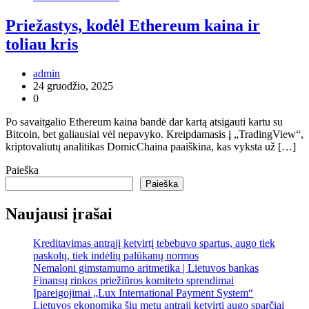
Priežastys, kodėl Ethereum kaina ir
toliau kris
admin
24 gruodžio, 2025
0
Po savaitgalio Ethereum kaina bandė dar kartą atsigauti kartu su
Bitcoin, bet galiausiai vėl nepavyko. Kreipdamasis į „TradingView“,
kriptovaliutų analitikas DomicChaina paaiškina, kas vyksta už […]
Paieška
Paieška
Naujausi įrašai
Kreditavimas antrąjį ketvirtį tebebuvo spartus, augo tiek
paskolų, tiek indėlių palūkanų normos
Nemaloni gimstamumo aritmetika | Lietuvos bankas
Finansų rinkos priežiūros komiteto sprendimai
Įpareigojimai „Lux International Payment System“
Lietuvos ekonomika šių metų antrąjį ketvirtį augo sparčiai