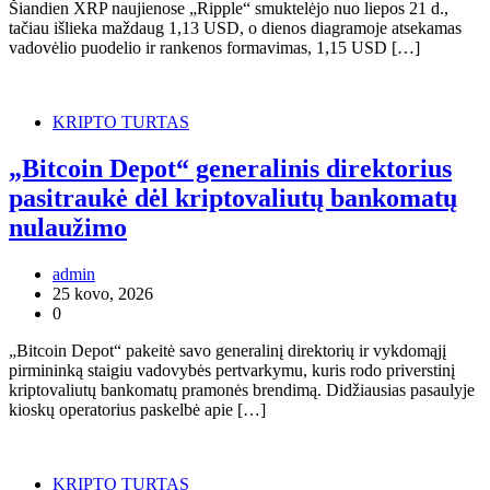
Šiandien XRP naujienose „Ripple“ smuktelėjo nuo liepos 21 d.,
tačiau išlieka maždaug 1,13 USD, o dienos diagramoje atsekamas
vadovėlio puodelio ir rankenos formavimas, 1,15 USD […]
KRIPTO TURTAS
„Bitcoin Depot“ generalinis direktorius
pasitraukė dėl kriptovaliutų bankomatų
nulaužimo
admin
25 kovo, 2026
0
„Bitcoin Depot“ pakeitė savo generalinį direktorių ir vykdomąjį
pirmininką staigiu vadovybės pertvarkymu, kuris rodo priverstinį
kriptovaliutų bankomatų pramonės brendimą. Didžiausias pasaulyje
kioskų operatorius paskelbė apie […]
KRIPTO TURTAS