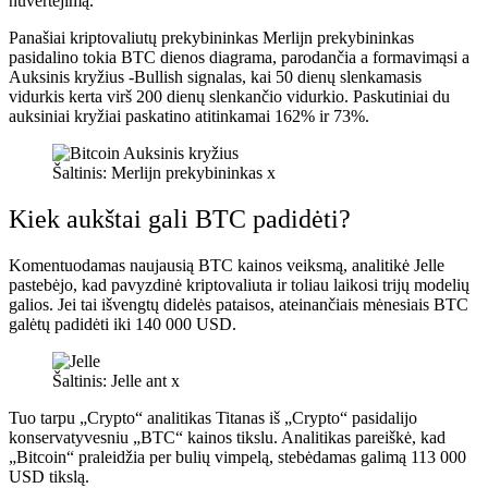
nuvertėjimą.
Panašiai kriptovaliutų prekybininkas Merlijn prekybininkas
pasidalino tokia BTC dienos diagrama, parodančia a formavimąsi a
Auksinis kryžius
-Bullish signalas, kai 50 dienų slenkamasis
vidurkis kerta virš 200 dienų slenkančio vidurkio. Paskutiniai du
auksiniai kryžiai paskatino atitinkamai 162% ir 73%.
Šaltinis: Merlijn prekybininkas x
Kiek aukštai gali BTC padidėti?
Komentuodamas naujausią BTC kainos veiksmą, analitikė Jelle
pastebėjo, kad pavyzdinė kriptovaliuta ir toliau laikosi trijų modelių
galios. Jei tai išvengtų didelės pataisos, ateinančiais mėnesiais BTC
galėtų padidėti iki 140 000 USD.
Šaltinis: Jelle ant x
Tuo tarpu „Crypto“ analitikas Titanas iš „Crypto“ pasidalijo
konservatyvesniu „BTC“ kainos tikslu. Analitikas pareiškė, kad
„Bitcoin“ praleidžia per bulių vimpelą, stebėdamas galimą 113 000
USD tikslą.