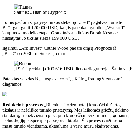
Šaltinis: „Titan of Crypto“ x
Tomis pačiomis, patyręs rinkos stebėtojo „Ted“ pagalvės
numatė
BTC gali gauti 120 000 USD, kai jis patenka į galutinį „Wyckoff“
kaupimosi modelio etapą. Grandinės analitikas Burak Kesmeci
nustatytas
Jo tikslas siekia 159 000 USD.
Ilgainiui „Ark Invest“ Cathie Wood padarė drąsų
Prognozė
iš
„BTC“ iki 2030 m. Siekė 1,5 mln.
„BTC“ prekiauja 109 616 USD dienos diagramoje | Šaltinis:
Pateiktas vaizdas iš „Unsplash.com“, „X“ ir „TradingView.com“
diagramos
Redakcinis procesas
„Bitcoinist“ orientuota į kruopščiai ištirto,
tikslaus ir nešališko turinio pristatymą. Mes laikomės griežtų tiekimo
standartų, ir kiekvienam puslapiui kruopščiai peržiūri mūsų geriausių
technologijų ekspertų ir patyrę redaktoriai. Šis procesas užtikrina
mūsų turinio vientisumą, aktualumą ir vertę mūsų skaitytojams.