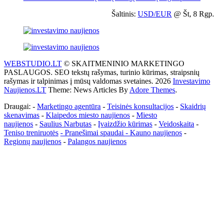
Šaltinis:
USD/EUR
@ Št, 8 Rgp.
WEBSTUDIO.LT
© SKAITMENINIO MARKETINGO
PASLAUGOS. SEO tekstų rašymas, turinio kūrimas, straipsnių
rašymas ir talpinimas į mūsų valdomas svetaines. 2026
Investavimo
Naujienos.LT
Theme: News Articles By
Adore Themes
.
Draugai: -
Marketingo agentūra
-
Teisinės konsultacijos
-
Skaidrių
skenavimas
-
Klaipedos miesto naujienos
-
Miesto
naujienos
-
Saulius Narbutas
-
Įvaizdžio kūrimas
-
Veidoskaita
-
Teniso treniruotės
- Pranešimai spaudai -
Kauno naujienos
-
Regionų naujienos
-
Palangos naujienos