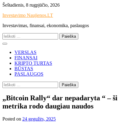
Skip
Šeštadienis, 8 rugpjūčio, 2026
to
Investavimo Naujienos.LT
content
Investavimas, finansai, ekonomika, paslaugos
Ieškoti:
VERSLAS
FINANSAI
KRIPTO TURTAS
BŪSTAS
PASLAUGOS
Ieškoti:
„Bitcoin Rally“ dar nepadaryta “ – ši
metrika rodo daugiau naudos
Posted on
24 gegužės, 2025