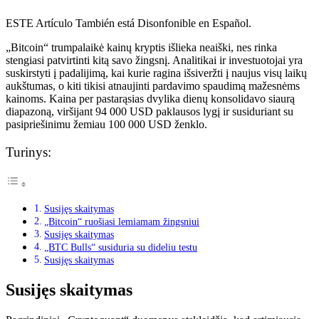
ESTE Artículo También está Disonfonible en Español.
„Bitcoin“ trumpalaikė kainų kryptis išlieka neaiški, nes rinka
stengiasi patvirtinti kitą savo žingsnį. Analitikai ir investuotojai yra
suskirstyti į padalijimą, kai kurie ragina išsiveržti į naujus visų laikų
aukštumas, o kiti tikisi atnaujinti pardavimo spaudimą mažesnėms
kainoms. Kaina per pastarąsias dvylika dienų konsolidavo siaurą
diapazoną, viršijant 94 000 USD paklausos lygį ir susiduriant su
pasipriešinimu žemiau 100 000 USD ženklo.
Turinys:
Susijęs skaitymas
„Bitcoin“ ruošiasi lemiamam žingsniui
Susijęs skaitymas
„BTC Bulls“ susiduria su dideliu testu
Susijęs skaitymas
Susijęs skaitymas