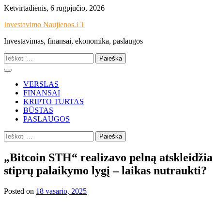
Skip
Ketvirtadienis, 6 rugpjūčio, 2026
to
Investavimo Naujienos.LT
content
Investavimas, finansai, ekonomika, paslaugos
Ieškoti:
VERSLAS
FINANSAI
KRIPTO TURTAS
BŪSTAS
PASLAUGOS
Ieškoti:
„Bitcoin STH“ realizavo pelną atskleidžia
stiprų palaikymo lygį – laikas nutraukti?
Posted on
18 vasario, 2025