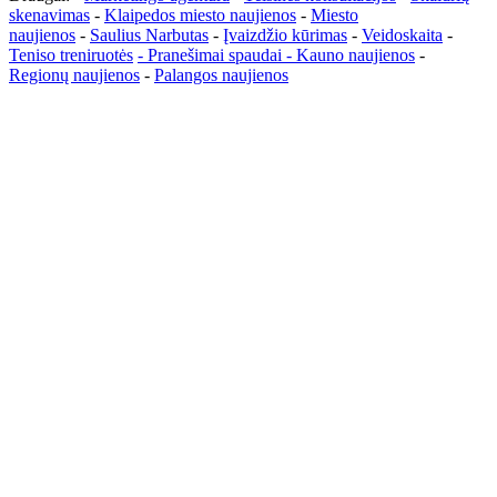
skenavimas
-
Klaipedos miesto naujienos
-
Miesto
naujienos
-
Saulius Narbutas
-
Įvaizdžio kūrimas
-
Veidoskaita
-
Teniso treniruotės
- Pranešimai spaudai -
Kauno naujienos
-
Regionų naujienos
-
Palangos naujienos