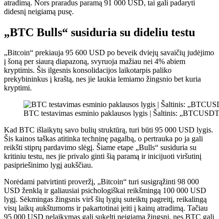
atradimą. Nors praradus paramą 91 000 USD, tai gali padaryti
didesnį neigiamą pusę.
„BTC Bulls“ susiduria su dideliu testu
„Bitcoin“ prekiauja 95 600 USD po beveik dviejų savaičių judėjimo
į šoną per siaurą diapazoną, svyruoja mažiau nei 4% abiem
kryptimis. Šis ilgesnis konsolidacijos laikotarpis paliko
prekybininkus į kraštą, nes jie laukia lemiamo žingsnio bet kuria
kryptimi.
BTC testavimas esminio paklausos lygis | Šaltinis: „BTCUSD
Kad BTC išlaikytų savo bulių struktūrą, turi būti 95 000 USD lygis.
Šis kainos taškas atitinka techninę pagalbą, o pertrauka po ja gali
reikšti stiprų pardavimo slėgį. Šiame etape „Bulls“ susiduria su
kritiniu testu, nes jie privalo ginti šią paramą ir inicijuoti viršutinį
pasipriešinimo lygį aukščiau.
Norėdami patvirtinti proveržį, „Bitcoin“ turi susigrąžinti 98 000
USD ženklą ir galiausiai psichologiškai reikšmingą 100 000 USD
lygį. Sėkmingas žingsnis virš šių lygių suteiktų pagreitį, reikalingą
visų laikų aukštumoms ir pakartotinai įeiti į kainų atradimą. Tačiau
95 000 USD nelaikymas gali sukelti neigiamą žingsnį, nes BTC gali