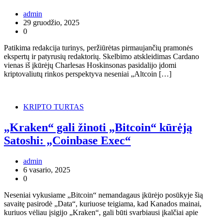
admin
29 gruodžio, 2025
0
Patikima redakcija turinys, peržiūrėtas pirmaujančių pramonės
ekspertų ir patyrusių redaktorių. Skelbimo atskleidimas Cardano
vienas iš įkūrėjų Charlesas Hoskinsonas pasidalijo įdomi
kriptovaliutų rinkos perspektyva neseniai „Altcoin […]
KRIPTO TURTAS
„Kraken“ gali žinoti „Bitcoin“ kūrėją
Satoshi: „Coinbase Exec“
admin
6 vasario, 2025
0
Neseniai vykusiame „Bitcoin“ nemandagaus įkūrėjo posūkyje šią
savaitę pasirodė „Data“, kuriuose teigiama, kad Kanados mainai,
kuriuos vėliau įsigijo „Kraken“, gali būti svarbiausi įkalčiai apie