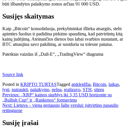
būti išbandytos palaikymo zonos arčiau 91 000 USD.
Susijęs skaitymas
Kaip „Bitcoin“ konsoliduoja, prekybininkai išlieka atsargūs, stebi
apimties šuolius ir padidina pirkimo spaudimą, kad patvirtintų kitą
kainų judėjimą. Ateinančios dienos bus labai svarbios nustatant, ar
BTC atnaujina savo pakilimą, ar susiduria su tolesne pataisa.
Pateiktas vaizdas iš „Dall-E“, „TradingView“ diagrama
Source link
Posted in
KRIPTO TURTAS
Tagged
atskleidžia
,
Bitcoin
,
laikas
,
lygį
,
nutraukti
,
palaikymo
,
pelną
,
realizavo
,
STH
,
stiprų
Navigacija
Previous:
„XRP“ kainos siurblys iki 3,35 USD horizonte su
„Bullish Cup“ ir „Rankenos“ formavimu
tarp
Next:
Lietuva – viena geriausių šalių verslui: įsitvirtino pasaulio
įrašų
reitinguose
Susiję įrašai