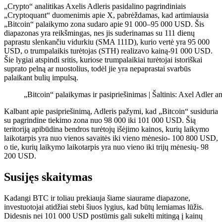
„Crypto“ analitikas Axelis Adleris pasidalino pagrindiniais
„Cryptoquant“ duomenimis apie X, pabrėždamas, kad artimiausia
„Bitcoin“ palaikymo zona sudaro apie 91 000–95 000 USD. Šis
diapazonas yra reikšmingas, nes jis suderinamas su 111 dienų
paprastu slenkančiu vidurkiu (SMA 111D), kurio vertė yra 95 000
USD, o trumpalaikis turėtojas (STH) realizavo kainą-91 000 USD.
Šie lygiai atspindi sritis, kuriose trumpalaikiai turėtojai istoriškai
suprato pelną ar nuostolius, todėl jie yra nepaprastai svarbūs
palaikant bulių impulsą.
„Bitcoin“ palaikymas ir pasipriešinimas | Šaltinis: Axel Adler an
Kalbant apie pasipriešinimą, Adleris pažymi, kad „Bitcoin“ susiduria
su pagrindine tiekimo zona nuo 98 000 iki 101 000 USD. Šią
teritoriją apibūdina bendros turėtojų išėjimo kainos, kurių laikymo
laikotarpis yra nuo vienos savaitės iki vieno mėnesio- 100 800 USD,
o tie, kurių laikymo laikotarpis yra nuo vieno iki trijų mėnesių- 98
200 USD.
Susijęs skaitymas
Kadangi BTC ir toliau prekiauja šiame siaurame diapazone,
investuotojai atidžiai stebi šiuos lygius, kad būtų lemiamas lūžis.
Didesnis nei 101 000 USD postūmis gali sukelti mitingą į kainų