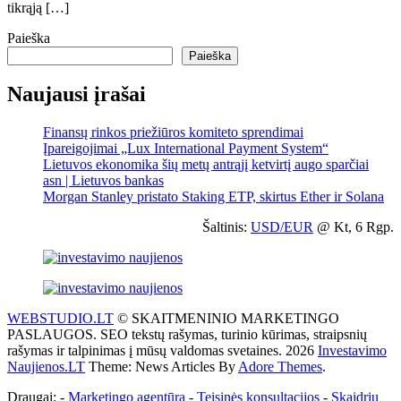
tikrąją […]
Paieška
Paieška
Naujausi įrašai
Finansų rinkos priežiūros komiteto sprendimai
Įpareigojimai „Lux International Payment System“
Lietuvos ekonomika šių metų antrąjį ketvirtį augo sparčiai
asn | Lietuvos bankas
Morgan Stanley pristato Staking ETP, skirtus Ether ir Solana
Šaltinis:
USD/EUR
@ Kt, 6 Rgp.
WEBSTUDIO.LT
© SKAITMENINIO MARKETINGO
PASLAUGOS. SEO tekstų rašymas, turinio kūrimas, straipsnių
rašymas ir talpinimas į mūsų valdomas svetaines. 2026
Investavimo
Naujienos.LT
Theme: News Articles By
Adore Themes
.
Draugai: -
Marketingo agentūra
-
Teisinės konsultacijos
-
Skaidrių