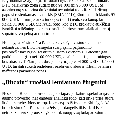
Pagrindiniai „Cryptoquant“ duomenys atskleidžia, kad artimiausia
BTC palaikymo zona sudaro nuo 91 000 iki 95 000 USD. Šį
asortimentą sustiprina du kritiniai techniniai rodikliai: 111 dienų
paprastas slenkamasis vidurkis (SMA 111D), šiuo metu siekiantis 95
000 USD, ir trumpalaikis turėtojas (STH) realizavo kainą, kuri
siekia 91 000 USD. Šie lygiai rodo, kad BTC prekiauja aukščiau
istoriškai reikšmingų paramos sričių, kuriose trumpalaikiai turėtojai
suprato savo pelną ar nuostolius.
Nors ilgalaikė struktūra išlieka aklavietė, investuotojai tampa
nekantrus, nes BTC nesugeba susigrąžinti pagrindinio
pasipriešinimo lygio. Jei artimiausiomis dienomis „Bitcoin“ gali
padidinti daugiau nei 100 000 USD, analitikai tikisi, kad mitingas
bus atrastas. Tačiau praradus palaikymą apie 94 000 USD – 95 000
USD, tai gali sukelti padidėjusį pardavimo slėgį ir gilesnį pataisą į
mažesnes paklausos zonas.
„Bitcoin“ ruošiasi lemiamam žingsniui
Neseniai „Bitcoin“ konsolidacijos etapas paskatino spekuliacijas dėl
galimo proveržio, nes daugelis analitikų rodo, kad rinka prieš audrą
liudija ramybę. Nors trumpalaikė kryptis išlieka neaiški, ilgalaikė
bullish struktūra išlieka nepažeista, ir daugelis tikisi, kad BTC
netrukus imsis stipraus žingsnio link naujų visų laikų aukštumų.