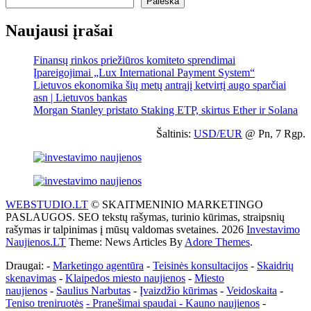
Paieška
Naujausi įrašai
Finansų rinkos priežiūros komiteto sprendimai
Įpareigojimai „Lux International Payment System“
Lietuvos ekonomika šių metų antrąjį ketvirtį augo sparčiai
asn | Lietuvos bankas
Morgan Stanley pristato Staking ETP, skirtus Ether ir Solana
Šaltinis:
USD/EUR
@ Pn, 7 Rgp.
WEBSTUDIO.LT
© SKAITMENINIO MARKETINGO
PASLAUGOS. SEO tekstų rašymas, turinio kūrimas, straipsnių
rašymas ir talpinimas į mūsų valdomas svetaines. 2026
Investavimo
Naujienos.LT
Theme: News Articles By
Adore Themes
.
Draugai: -
Marketingo agentūra
-
Teisinės konsultacijos
-
Skaidrių
skenavimas
-
Klaipedos miesto naujienos
-
Miesto
naujienos
-
Saulius Narbutas
-
Įvaizdžio kūrimas
-
Veidoskaita
-
Teniso treniruotės
- Pranešimai spaudai -
Kauno naujienos
-