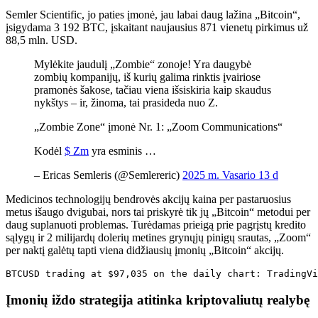
Semler Scientific, jo paties įmonė, jau labai daug lažina „Bitcoin“,
įsigydama 3 192 BTC, įskaitant naujausius 871 vienetų pirkimus už
88,5 mln. USD.
Mylėkite jaudulį „Zombie“ zonoje! Yra daugybė
zombių kompanijų, iš kurių galima rinktis įvairiose
pramonės šakose, tačiau viena išsiskiria kaip skaudus
nykštys – ir, žinoma, tai prasideda nuo Z.
„Zombie Zone“ įmonė Nr. 1: „Zoom Communications“
Kodėl
$ Zm
yra esminis …
– Ericas Semleris (@Semlereric)
2025 m. Vasario 13 d
Medicinos technologijų bendrovės akcijų kaina per pastaruosius
metus išaugo dvigubai, nors tai priskyrė tik jų „Bitcoin“ metodui per
daug suplanuoti problemas. Turėdamas prieigą prie pagrįstų kredito
sąlygų ir 2 milijardų dolerių metines grynųjų pinigų srautas, „Zoom“
per naktį galėtų tapti viena didžiausių įmonių „Bitcoin“ akcijų.
BTCUSD trading at $97,035 on the daily chart: TradingVi
Įmonių iždo strategija atitinka kriptovaliutų realybę