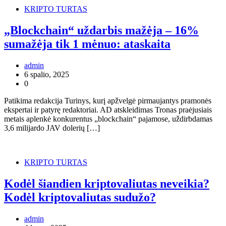
KRIPTO TURTAS
„Blockchain“ uždarbis mažėja – 16%
sumažėja tik 1 mėnuo: ataskaita
admin
6 spalio, 2025
0
Patikima redakcija Turinys, kurį apžvelgė pirmaujantys pramonės
ekspertai ir patyrę redaktoriai. AD atskleidimas Tronas praėjusiais
metais aplenkė konkurentus „blockchain“ pajamose, uždirbdamas
3,6 milijardo JAV dolerių […]
KRIPTO TURTAS
Kodėl šiandien kriptovaliutas neveikia?
Kodėl kriptovaliutas sudužo?
admin