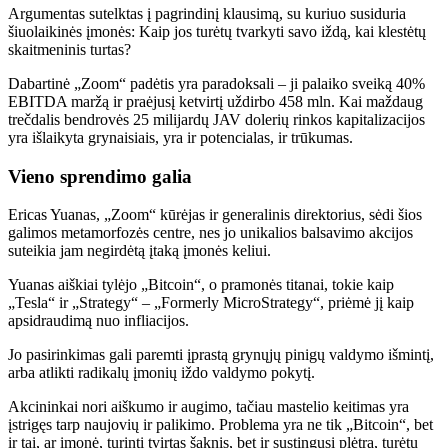
Argumentas sutelktas į pagrindinį klausimą, su kuriuo susiduria
šiuolaikinės įmonės: Kaip jos turėtų tvarkyti savo iždą, kai klestėtų
skaitmeninis turtas?
Dabartinė „Zoom“ padėtis yra paradoksali – ji palaiko sveiką 40%
EBITDA maržą ir praėjusį ketvirtį uždirbo 458 mln. Kai maždaug
trečdalis bendrovės 25 milijardų JAV dolerių rinkos kapitalizacijos
yra išlaikyta grynaisiais, yra ir potencialas, ir trūkumas.
Vieno sprendimo galia
Ericas Yuanas, „Zoom“ kūrėjas ir generalinis direktorius, sėdi šios
galimos metamorfozės centre, nes jo unikalios balsavimo akcijos
suteikia jam negirdėtą įtaką įmonės keliui.
Yuanas aiškiai tylėjo „Bitcoin“, o pramonės titanai, tokie kaip
„Tesla“ ir „Strategy“ – „Formerly MicroStrategy“, priėmė jį kaip
apsidraudimą nuo infliacijos.
Jo pasirinkimas gali paremti įprastą grynųjų pinigų valdymo išmintį,
arba atlikti radikalų įmonių iždo valdymo pokytį.
Akcininkai nori aiškumo ir augimo, tačiau mastelio keitimas yra
įstrigęs tarp naujovių ir palikimo. Problema yra ne tik „Bitcoin“, bet
ir tai, ar įmonė, turinti tvirtas šaknis, bet ir sustingusi plėtra, turėtų