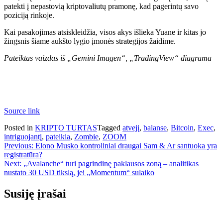
patekti į nepastovią kriptovaliutų pramonę, kad pagerintų savo
poziciją rinkoje.
Kai pasakojimas atsiskleidžia, visos akys išlieka Yuane ir kitas jo
žingsnis šiame aukšto lygio įmonės strategijos žaidime.
Pateiktas vaizdas iš „Gemini Imagen“, „TradingView“ diagrama
Source link
Posted in
KRIPTO TURTAS
Tagged
atvejį
,
balanse
,
Bitcoin
,
Exec
,
intriguojantį
,
pateikia
,
Zombie
,
ZOOM
Navigacija
Previous:
Elono Musko kontroliniai draugai Sam & Ar santuoka yra
registratūra?
tarp
Next:
„Avalanche“ turi pagrindinę paklausos zoną – analitikas
įrašų
nustato 30 USD tikslą, jei „Momentum“ sulaiko
Susiję įrašai