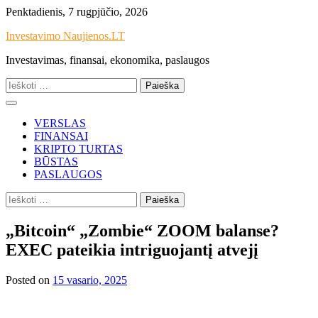
Skip
Penktadienis, 7 rugpjūčio, 2026
to
Investavimo Naujienos.LT
content
Investavimas, finansai, ekonomika, paslaugos
Ieškoti:
VERSLAS
FINANSAI
KRIPTO TURTAS
BŪSTAS
PASLAUGOS
Ieškoti:
„Bitcoin“ „Zombie“ ZOOM balanse?
EXEC pateikia intriguojantį atvejį
Posted on
15 vasario, 2025