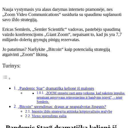
Nauja vystymasis yra alaus darymas interneto pramonėje, nes
„Zoom Video Communications“ susiduria su spaudimu suplanuoti
savo iždo strategiją.
Ericas Semleris, „Semler Scientific“ vadovas, pastebėjo spaudimą
vaizdo konferencijoms „Giant Zoom“, nepaisant to, kad jis yra 7,7
milijardo dolerių grynųjų pinigų rezervatas.
Jo patarimas? Naršykite „Bitcoin“ kaip potencialią strategiją
atgaivinti „Zoom“ likimą.
Turinys:
„Pandemic Star“ dramatiška kelionė iš malonės
„ZOOM stengėsi rasti antrą veiksmą, kad pakeistų impulsą,
nepaisant agresyvaus reinvestavimo ir bandymų įsigyti“, – teigė
Semleris.
„Bitcoin“ sprendimas: drąsus ar neapgalvotas žingsnis?
Įmonių iždo strategija atitinka kriptovaliutų realybę
Vieno sprendimo galia
„Pandemic Star“ dramatiška kelionė iš