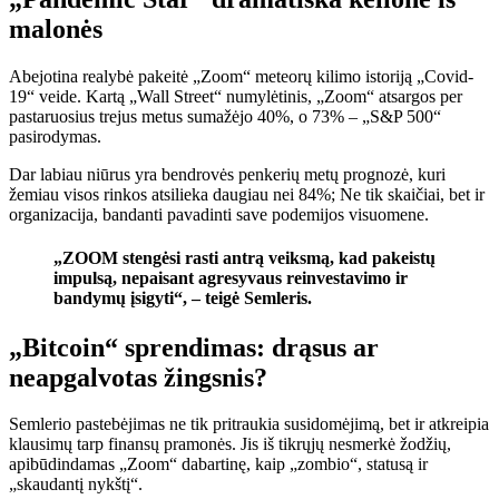
malonės
Abejotina realybė pakeitė „Zoom“ meteorų kilimo istoriją „Covid-
19“ veide. Kartą „Wall Street“ numylėtinis, „Zoom“ atsargos per
pastaruosius trejus metus sumažėjo 40%, o 73% – „S&P 500“
pasirodymas.
Dar labiau niūrus yra bendrovės penkerių metų prognozė, kuri
žemiau visos rinkos atsilieka daugiau nei 84%; Ne tik skaičiai, bet ir
organizacija, bandanti pavadinti save podemijos visuomene.
„ZOOM stengėsi rasti antrą veiksmą, kad pakeistų
impulsą, nepaisant agresyvaus reinvestavimo ir
bandymų įsigyti“, – teigė Semleris.
„Bitcoin“ sprendimas: drąsus ar
neapgalvotas žingsnis?
Semlerio pastebėjimas ne tik pritraukia susidomėjimą, bet ir atkreipia
klausimų tarp finansų pramonės. Jis iš tikrųjų nesmerkė žodžių,
apibūdindamas „Zoom“ dabartinę, kaip „zombio“, statusą ir
„skaudantį nykštį“.