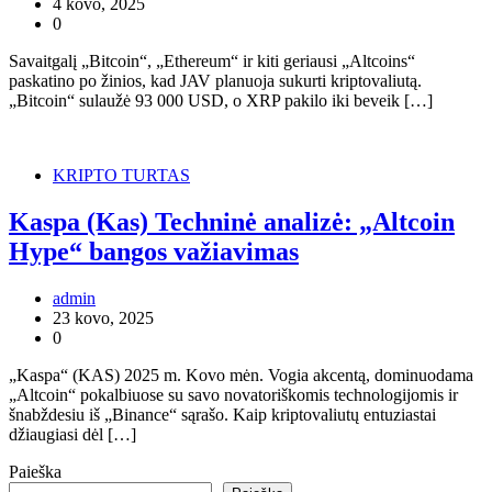
4 kovo, 2025
0
Savaitgalį „Bitcoin“, „Ethereum“ ir kiti geriausi „Altcoins“
paskatino po žinios, kad JAV planuoja sukurti kriptovaliutą.
„Bitcoin“ sulaužė 93 000 USD, o XRP pakilo iki beveik […]
KRIPTO TURTAS
Kaspa (Kas) Techninė analizė: „Altcoin
Hype“ bangos važiavimas
admin
23 kovo, 2025
0
„Kaspa“ (KAS) 2025 m. Kovo mėn. Vogia akcentą, dominuodama
„Altcoin“ pokalbiuose su savo novatoriškomis technologijomis ir
šnabždesiu iš „Binance“ sąrašo. Kaip kriptovaliutų entuziastai
džiaugiasi dėl […]
Paieška