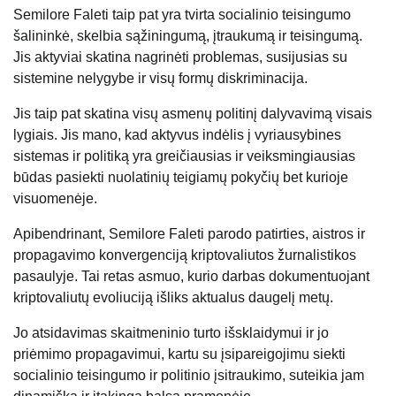
Semilore Faleti taip pat yra tvirta socialinio teisingumo
šalininkė, skelbia sąžiningumą, įtraukumą ir teisingumą.
Jis aktyviai skatina nagrinėti problemas, susijusias su
sistemine nelygybe ir visų formų diskriminacija.
Jis taip pat skatina visų asmenų politinį dalyvavimą visais
lygiais. Jis mano, kad aktyvus indėlis į vyriausybines
sistemas ir politiką yra greičiausias ir veiksmingiausias
būdas pasiekti nuolatinių teigiamų pokyčių bet kurioje
visuomenėje.
Apibendrinant, Semilore Faleti parodo patirties, aistros ir
propagavimo konvergenciją kriptovaliutos žurnalistikos
pasaulyje. Tai retas asmuo, kurio darbas dokumentuojant
kriptovaliutų evoliuciją išliks aktualus daugelį metų.
Jo atsidavimas skaitmeninio turto išsklaidymui ir jo
priėmimo propagavimui, kartu su įsipareigojimu siekti
socialinio teisingumo ir politinio įsitraukimo, suteikia jam