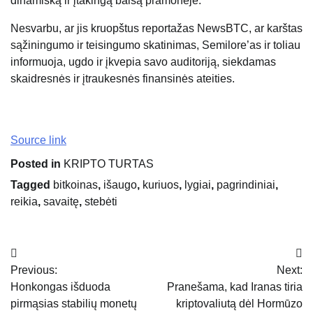
dinamišką ir įtakingą balsą pramonėje.
Nesvarbu, ar jis kruopštus reportažas NewsBTC, ar karštas
sąžiningumo ir teisingumo skatinimas, Semilore’as ir toliau
informuoja, ugdo ir įkvepia savo auditoriją, siekdamas
skaidresnės ir įtraukesnės finansinės ateities.
Source link
Posted in
KRIPTO TURTAS
Tagged
bitkoinas
,
išaugo
,
kuriuos
,
lygiai
,
pagrindiniai
,
reikia
,
savaitę
,
stebėti
Navigacija
Previous:
Next:
tarp
Honkongas išduoda
Pranešama, kad Iranas tiria
įrašų
pirmąsias stabilių monetų
kriptovaliutą dėl Hormūzo