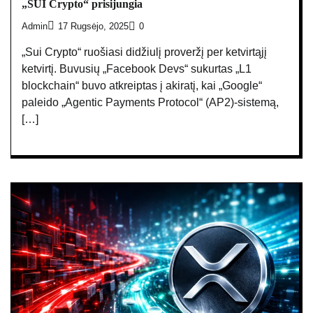
„SUI Crypto“ prisijungia
Admin
17 Rugsėjo, 2025
0
„Sui Crypto“ ruošiasi didžiulį proveržį per ketvirtąjį
ketvirtį. Buvusių „Facebook Devs“ sukurtas „L1
blockchain“ buvo atkreiptas į akiratį, kai „Google“
paleido „Agentic Payments Protocol“ (AP2)-sistemą,
[…]