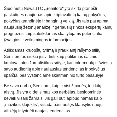
Šiuo metu NewsBTC „Semilore“ yra skirta pranešti
paskutines naujienas apie kriptovaliutų kainų pokyčius,
pokyčius grandinėje ir banginių veiklą. Jis taip pat apima
naujausią žetonų analizę ir geriausių rinkos ekspertų kainų
prognozes, taip suteikdamas skaitytojams potencialiai
įžvalgios ir veiksmingos informacijos.
Atlikdamas kruopštų tyrimą ir įtraukiantį rašymo stilių,
Semilore’as siekia įsitvirtinti kaip patikimas šaltinis
kriptovaliutos žurnalistikos srityje, kad informuotų ir šviestų
savo auditoriją apie naujausias tendencijas ir pokyčius
sparčiai besivystančiame skaitmeninio turto pasaulyje.
Be savo darbo, Semilore, kaip ir visi žmonės, turi kitų
aistrų. Jis yra didelis muzikos gerbėjas, besidomintis
beveik visais žanrais. Jis gali būti apibūdinamas kaip
„muzikos klajoklis“, visada pasiruošęs klausytis naujų
atlikėjų ir tyrinėti naujas tendencijas.