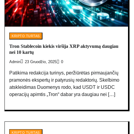
KRIPTO TURTAS
Tron Stablecoin kiekis viršija XRP aktyvumą daugiau
nei 10 kartų
Admin
23 Gruodžio, 2025
0
Patikima redakcija turinys, peržiūrėtas pirmaujančių
pramonės ekspertų ir patyrusių redaktorių. Skelbimo
atskleidimas Duomenys rodo, kad USDT ir USDC
operacijų apimtis „Tron“ dabar yra daugiau nei […]
KRIPTO TURTAS