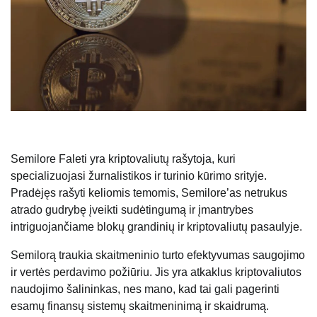
Semilore Faleti yra kriptovaliutų rašytoja, kuri
specializuojasi žurnalistikos ir turinio kūrimo srityje.
Pradėjęs rašyti keliomis temomis, Semilore’as netrukus
atrado gudrybę įveikti sudėtingumą ir įmantrybes
intriguojančiame blokų grandinių ir kriptovaliutų pasaulyje.
Semilorą traukia skaitmeninio turto efektyvumas saugojimo
ir vertės perdavimo požiūriu. Jis yra atkaklus kriptovaliutos
naudojimo šalininkas, nes mano, kad tai gali pagerinti
esamų finansų sistemų skaitmeninimą ir skaidrumą.