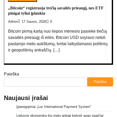
„Bitcoin“ registruoja trečią savaitės prieaugį, nes ETF
pinigai tyliai įplaukia
Admin
17 Sausio, 2026
0
Bitcoin pirmą kartą nuo liepos mėnesio pasiekė trečią
savaitės prieaugį iš eilės. Bitcoin USD svyravo netoli
pastarojo meto aukštumų, tvirtai laikydamasis politinių
ir geopolitinių antraščių. […]
Paieška
Paieška
Naujausi įrašai
Įpareigojimai „Lux International Payment System“
Lietuvos ekonomika šių metų antrąjį ketvirtį augo sparčiai