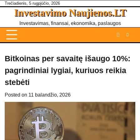
Skip
Trečiadienis, 5 rugpjūčio, 2026
Investavimo Naujienos.LT
to
content
Investavimas, finansai, ekonomika, paslaugos
Bitkoinas per savaitę išaugo 10%:
pagrindiniai lygiai, kuriuos reikia
stebėti
Posted on
11 balandžio, 2026