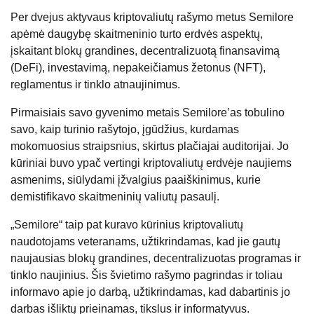
Per dvejus aktyvaus kriptovaliutų rašymo metus Semilore
apėmė daugybę skaitmeninio turto erdvės aspektų,
įskaitant blokų grandines, decentralizuotą finansavimą
(DeFi), investavimą, nepakeičiamus žetonus (NFT),
reglamentus ir tinklo atnaujinimus.
Pirmaisiais savo gyvenimo metais Semilore’as tobulino
savo, kaip turinio rašytojo, įgūdžius, kurdamas
mokomuosius straipsnius, skirtus plačiajai auditorijai. Jo
kūriniai buvo ypač vertingi kriptovaliutų erdvėje naujiems
asmenims, siūlydami įžvalgius paaiškinimus, kurie
demistifikavo skaitmeninių valiutų pasaulį.
„Semilore“ taip pat kuravo kūrinius kriptovaliutų
naudotojams veteranams, užtikrindamas, kad jie gautų
naujausias blokų grandines, decentralizuotas programas ir
tinklo naujinius. Šis švietimo rašymo pagrindas ir toliau
informavo apie jo darbą, užtikrindamas, kad dabartinis jo
darbas išliktų prieinamas, tikslus ir informatyvus.