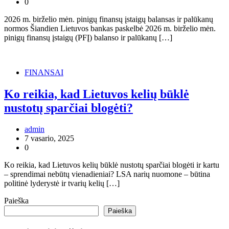
0
2026 m. birželio mėn. pinigų finansų įstaigų balansas ir palūkanų
normos Šiandien Lietuvos bankas paskelbė 2026 m. birželio mėn.
pinigų finansų įstaigų (PFĮ) balanso ir palūkanų […]
FINANSAI
Ko reikia, kad Lietuvos kelių būklė
nustotų sparčiai blogėti?
admin
7 vasario, 2025
0
Ko reikia, kad Lietuvos kelių būklė nustotų sparčiai blogėti ir kartu
– sprendimai nebūtų vienadieniai? LSA narių nuomone – būtina
politinė lyderystė ir tvarių kelių […]
Paieška
Paieška