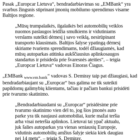
Pasak „Europcar Lietuva“, bendradarbiavimas su „EMBank“ yra
svarbus žingsnis stiprinant įmonių mobilumo sprendimus visame
Baltijos regione.
„Mūsų trumpalaikės, ilgalaikės bei automobilių veiklos
nuomos paslaugos leidžia smulkiems ir vidutiniams
verslams sutelkti dėmesį į savo veiklą, nesirūpinant
transporto klausimais. Baltijos šalyse ypatingą dėmesį
skiriame tvariems sprendimams, todėl džiaugiamės, kad
mūsų autoparkas atitinka aukščiausius aplinkosaugos
standartus ir prisideda prie švaresnės ateities“, – teigia
„Europcar Lietuva“ vadovas Einoras Čiagus.
„EMBank
“ vadovas S. Demiray taip pat džiaugiasi, kad
www.em.bank
bendradarbiaujant su „Europcar“ bus galima ne tik suteikti
papildomų galimybių klientams, tačiau ir pačiam bankui prisidėti
prie tvarumo skatinimo.
„Bendradarbiaudami su „Europcar“ prisidėsime prie
tvarumo skatinimo vien dėl to, jog šios įmonės auto
parke yra tik naujausi automobiliai, kurie mažai teršia
arba visai neteršia aplinkos. Lietuvai tai ypač aktualu,
juk šalies autoparkas yra vienas seniausių Europoje,
vidutinis automobilių amžius šalyje siekia kiek daugiau
nei 14 metų“, – teigia S. Demiray.