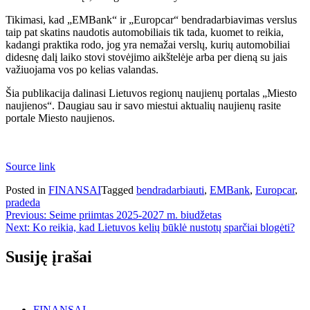
Tikimasi, kad „EMBank“ ir „Europcar“ bendradarbiavimas verslus
taip pat skatins naudotis automobiliais tik tada, kuomet to reikia,
kadangi praktika rodo, jog yra nemažai verslų, kurių automobiliai
didesnę dalį laiko stovi stovėjimo aikštelėje arba per dieną su jais
važiuojama vos po kelias valandas.
Šia publikacija dalinasi Lietuvos regionų naujienų portalas „Miesto
naujienos“. Daugiau sau ir savo miestui aktualių naujienų rasite
portale Miesto naujienos.
Source link
Posted in
FINANSAI
Tagged
bendradarbiauti
,
EMBank
,
Europcar
,
pradeda
Navigacija
Previous:
Seime priimtas 2025-2027 m. biudžetas
Next:
Ko reikia, kad Lietuvos kelių būklė nustotų sparčiai blogėti?
tarp
įrašų
Susiję įrašai
FINANSAI