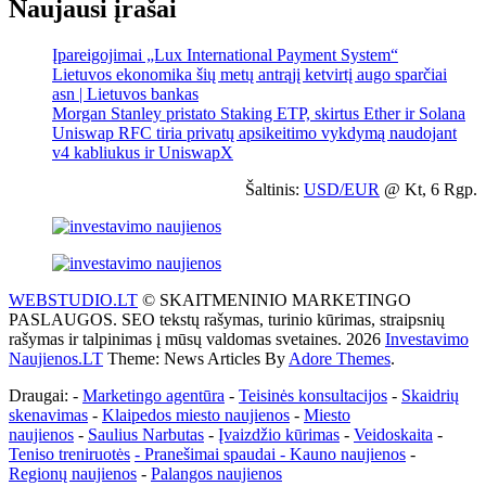
Naujausi įrašai
Įpareigojimai „Lux International Payment System“
Lietuvos ekonomika šių metų antrąjį ketvirtį augo sparčiai
asn | Lietuvos bankas
Morgan Stanley pristato Staking ETP, skirtus Ether ir Solana
Uniswap RFC tiria privatų apsikeitimo vykdymą naudojant
v4 kabliukus ir UniswapX
Šaltinis:
USD/EUR
@ Kt, 6 Rgp.
WEBSTUDIO.LT
© SKAITMENINIO MARKETINGO
PASLAUGOS. SEO tekstų rašymas, turinio kūrimas, straipsnių
rašymas ir talpinimas į mūsų valdomas svetaines. 2026
Investavimo
Naujienos.LT
Theme: News Articles By
Adore Themes
.
Draugai: -
Marketingo agentūra
-
Teisinės konsultacijos
-
Skaidrių
skenavimas
-
Klaipedos miesto naujienos
-
Miesto
naujienos
-
Saulius Narbutas
-
Įvaizdžio kūrimas
-
Veidoskaita
-
Teniso treniruotės
- Pranešimai spaudai -
Kauno naujienos
-
Regionų naujienos
-
Palangos naujienos