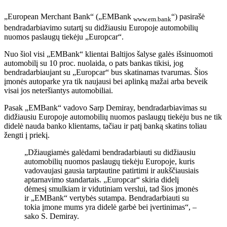
„European Merchant Bank“ („EMBank
“) pasirašė
www.em.bank
bendradarbiavimo sutartį su didžiausiu Europoje automobilių
nuomos paslaugų tiekėju „Europcar“.
Nuo šiol visi „EMBank“ klientai Baltijos šalyse galės išsinuomoti
automobilį su 10 proc. nuolaida, o pats bankas tikisi, jog
bendradarbiaujant su „Europcar“ bus skatinamas tvarumas. Šios
įmonės autoparke yra tik naujausi bei aplinką mažai arba beveik
visai jos neteršiantys automobiliai.
Pasak „EMBank“ vadovo Sarp Demiray, bendradarbiavimas su
didžiausiu Europoje automobilių nuomos paslaugų tiekėju bus ne tik
didelė nauda banko klientams, tačiau ir patį banką skatins toliau
žengti į priekį.
„Džiaugiamės galėdami bendradarbiauti su didžiausiu
automobilių nuomos paslaugų tiekėju Europoje, kuris
vadovaujasi gausia tarptautine patirtimi ir aukščiausiais
aptarnavimo standartais. „Europcar“ skiria didelį
dėmesį smulkiam ir vidutiniam verslui, tad šios įmonės
ir „EMBank“ vertybės sutampa. Bendradarbiauti su
tokia įmone mums yra didelė garbė bei įvertinimas“, –
sako S. Demiray.