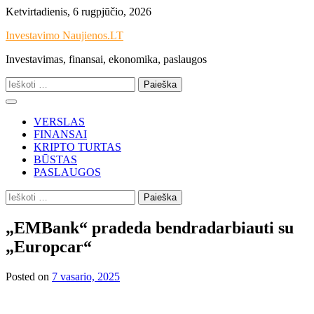
Skip
Ketvirtadienis, 6 rugpjūčio, 2026
to
Investavimo Naujienos.LT
content
Investavimas, finansai, ekonomika, paslaugos
Ieškoti:
VERSLAS
FINANSAI
KRIPTO TURTAS
BŪSTAS
PASLAUGOS
Ieškoti:
„EMBank“ pradeda bendradarbiauti su
„Europcar“
Posted on
7 vasario, 2025