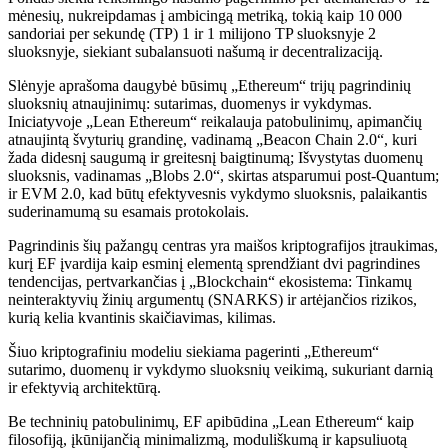
mėnesių, nukreipdamas į ambicingą metriką, tokią kaip 10 000
sandoriai per sekundę
(TP) 1 ir 1 milijono TP sluoksnyje 2
sluoksnyje, siekiant subalansuoti našumą ir decentralizaciją.
Slėnyje aprašoma daugybė būsimų „Ethereum“ trijų pagrindinių
sluoksnių atnaujinimų: sutarimas, duomenys ir vykdymas.
Iniciatyvoje „Lean Ethereum“ reikalauja patobulinimų, apimančių
atnaujintą švyturių grandinę, vadinamą „Beacon Chain 2.0“, kuri
žada didesnį saugumą ir greitesnį baigtinumą; Išvystytas duomenų
sluoksnis, vadinamas „Blobs 2.0“, skirtas atsparumui post-Quantum;
ir EVM 2.0, kad būtų efektyvesnis vykdymo sluoksnis, palaikantis
suderinamumą su esamais protokolais.
Pagrindinis šių pažangų centras yra maišos kriptografijos įtraukimas,
kurį EF įvardija kaip esminį elementą sprendžiant dvi pagrindines
tendencijas, pertvarkančias į
„Blockchain“ ekosistema
: Tinkamų
neinteraktyvių žinių argumentų (SNARKS) ir artėjančios rizikos,
kurią kelia kvantinis skaičiavimas, kilimas.
Šiuo kriptografiniu modeliu siekiama pagerinti „Ethereum“
sutarimo, duomenų ir vykdymo sluoksnių veikimą, sukuriant darnią
ir efektyvią architektūrą.
Be techninių patobulinimų, EF apibūdina „Lean Ethereum“ kaip
filosofiją, įkūnijančią minimalizmą, moduliškumą ir kapsuliuotą