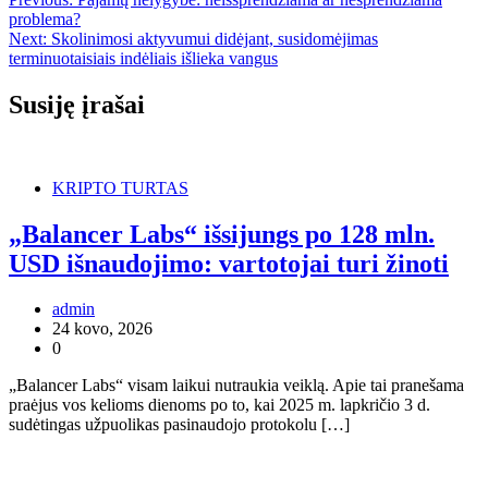
Navigacija
problema?
tarp
Next:
Skolinimosi aktyvumui didėjant, susidomėjimas
įrašų
terminuotaisiais indėliais išlieka vangus
Susiję įrašai
KRIPTO TURTAS
„Balancer Labs“ išsijungs po 128 mln.
USD išnaudojimo: vartotojai turi žinoti
admin
24 kovo, 2026
0
„Balancer Labs“ visam laikui nutraukia veiklą. Apie tai pranešama
praėjus vos kelioms dienoms po to, kai 2025 m. lapkričio 3 d.
sudėtingas užpuolikas pasinaudojo protokolu […]