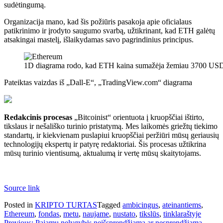
sudėtingumą.
Organizacija mano, kad šis požiūris pasakoja apie oficialaus
patikrinimo ir įrodyto saugumo svarbą, užtikrinant, kad ETH galėtų
atsakingai mastelį, išlaikydamas savo pagrindinius principus.
1D diagrama rodo, kad ETH kaina sumažėja žemiau 3700 USD ly
Pateiktas vaizdas iš „Dall-E“, „TradingView.com“ diagrama
Redakcinis procesas
„Bitcoinist“ orientuota į kruopščiai ištirto,
tikslaus ir nešališko turinio pristatymą. Mes laikomės griežtų tiekimo
standartų, ir kiekvienam puslapiui kruopščiai peržiūri mūsų geriausių
technologijų ekspertų ir patyrę redaktoriai. Šis procesas užtikrina
mūsų turinio vientisumą, aktualumą ir vertę mūsų skaitytojams.
Source link
Posted in
KRIPTO TURTAS
Tagged
ambicingus
,
ateinantiems
,
Ethereum
,
fondas
,
metu
,
naujame
,
nustato
,
tikslūs
,
tinklaraštyje
Previous:
Pajamų nelygybė: neišsprendžiama ar nesprendžiama