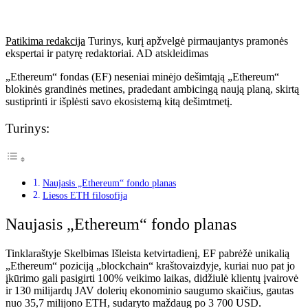
Patikima redakcija
Turinys, kurį apžvelgė pirmaujantys pramonės
ekspertai ir patyrę redaktoriai. AD atskleidimas
„Ethereum“ fondas (EF) neseniai minėjo dešimtąją „Ethereum“
blokinės grandinės metines, pradedant ambicingą naują planą, skirtą
sustiprinti ir išplėsti savo ekosistemą kitą dešimtmetį.
Turinys:
Naujasis „Ethereum“ fondo planas
Liesos ETH filosofija
Naujasis „Ethereum“ fondo planas
Tinklaraštyje
Skelbimas
Išleista ketvirtadienį, EF pabrėžė unikalią
„Ethereum“ poziciją „blockchain“ kraštovaizdyje, kuriai nuo pat jo
įkūrimo gali pasigirti 100% veikimo laikas, didžiulė klientų įvairovė
ir 130 milijardų JAV dolerių ekonominio saugumo skaičius, gautas
nuo 35,7 milijono ETH, sudaryto maždaug po 3 700 USD.