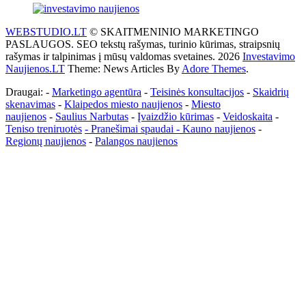
WEBSTUDIO.LT
© SKAITMENINIO MARKETINGO
PASLAUGOS. SEO tekstų rašymas, turinio kūrimas, straipsnių
rašymas ir talpinimas į mūsų valdomas svetaines. 2026
Investavimo
Naujienos.LT
Theme: News Articles By
Adore Themes
.
Draugai: -
Marketingo agentūra
-
Teisinės konsultacijos
-
Skaidrių
skenavimas
-
Klaipedos miesto naujienos
-
Miesto
naujienos
-
Saulius Narbutas
-
Įvaizdžio kūrimas
-
Veidoskaita
-
Teniso treniruotės
- Pranešimai spaudai -
Kauno naujienos
-
Regionų naujienos
-
Palangos naujienos