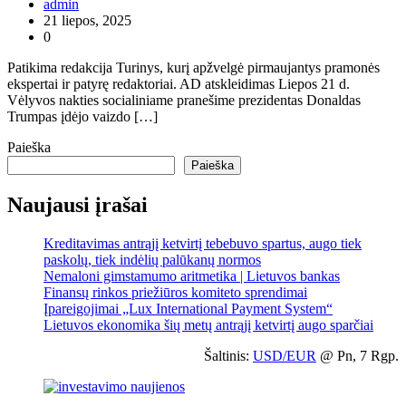
admin
21 liepos, 2025
0
Patikima redakcija Turinys, kurį apžvelgė pirmaujantys pramonės
ekspertai ir patyrę redaktoriai. AD atskleidimas Liepos 21 d.
Vėlyvos nakties socialiniame pranešime prezidentas Donaldas
Trumpas įdėjo vaizdo […]
Paieška
Paieška
Naujausi įrašai
Kreditavimas antrąjį ketvirtį tebebuvo spartus, augo tiek
paskolų, tiek indėlių palūkanų normos
Nemaloni gimstamumo aritmetika | Lietuvos bankas
Finansų rinkos priežiūros komiteto sprendimai
Įpareigojimai „Lux International Payment System“
Lietuvos ekonomika šių metų antrąjį ketvirtį augo sparčiai
Šaltinis:
USD/EUR
@ Pn, 7 Rgp.