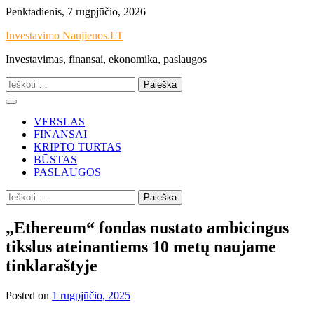
Skip
Penktadienis, 7 rugpjūčio, 2026
to
Investavimo Naujienos.LT
content
Investavimas, finansai, ekonomika, paslaugos
Ieškoti:
VERSLAS
FINANSAI
KRIPTO TURTAS
BŪSTAS
PASLAUGOS
Ieškoti:
„Ethereum“ fondas nustato ambicingus
tikslus ateinantiems 10 metų naujame
tinklaraštyje
Posted on
1 rugpjūčio, 2025