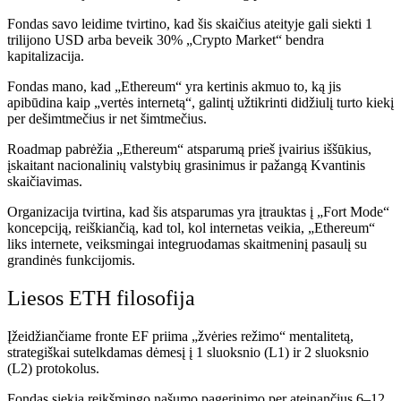
Fondas savo leidime tvirtino, kad šis skaičius ateityje gali siekti 1
trilijono USD arba beveik 30%
„Crypto Market“ bendra
kapitalizacija
.
Fondas mano, kad „Ethereum“ yra kertinis akmuo to, ką jis
apibūdina kaip „vertės internetą“, galintį užtikrinti didžiulį turto kiekį
per dešimtmečius ir net šimtmečius.
Roadmap pabrėžia „Ethereum“ atsparumą prieš įvairius iššūkius,
įskaitant nacionalinių valstybių grasinimus ir pažangą
Kvantinis
skaičiavimas
.
Organizacija tvirtina, kad šis atsparumas yra įtrauktas į „Fort Mode“
koncepciją, reiškiančią, kad tol, kol internetas veikia, „Ethereum“
liks internete, veiksmingai integruodamas skaitmeninį pasaulį su
grandinės funkcijomis.
Liesos ETH filosofija
Įžeidžiančiame fronte EF priima „žvėries režimo“ mentalitetą,
strategiškai sutelkdamas dėmesį į 1 sluoksnio (L1) ir 2 sluoksnio
(L2) protokolus.
Fondas siekia reikšmingo našumo pagerinimo per ateinančius 6–12